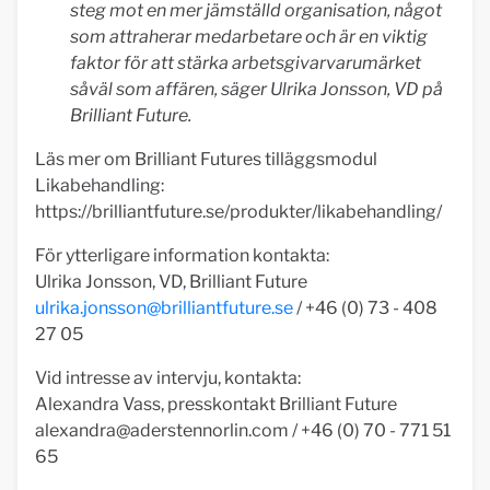
steg mot en mer jämställd organisation, något
som attraherar medarbetare och är en viktig
faktor för att stärka arbetsgivarvarumärket
såväl som affären, säger Ulrika Jonsson, VD på
Brilliant Future.
Läs mer om Brilliant Futures tilläggsmodul
Likabehandling:
https://brilliantfuture.se/produkter/likabehandling/
För ytterligare information kontakta:
Ulrika Jonsson, VD, Brilliant Future
ulrika.jonsson@brilliantfuture.se
/ +46 (0) 73 - 408
27 05
Vid intresse av intervju, kontakta:
Alexandra Vass, presskontakt Brilliant Future
alexandra@aderstennorlin.com
/ +46 (0) 70 - 771 51
65