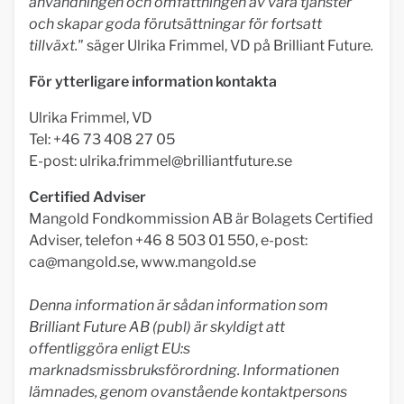
användningen och omfattningen av våra tjänster
och skapar goda förutsättningar för fortsatt
tillväxt."
säger Ulrika Frimmel, VD på Brilliant Future
.
För ytterligare information kontakta
Ulrika Frimmel, VD
Tel: +46 73 408 27 05
E-post:
ulrika.frimmel@brilliantfuture.se
Certified Adviser
Mangold Fondkommission AB är Bolagets Certified
Adviser, telefon +46 8 503 01 550, e-post:
ca@mangold.se
, www.mangold.se
Denna information är sådan information som
Brilliant Future AB (publ) är skyldigt att
offentliggöra enligt EU:s
marknadsmissbruksförordning. Informationen
lämnades, genom ovanstående kontaktpersons