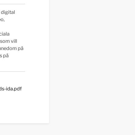
digital
eo,
ciala
som vill
ännedom på
s på
ds-ida.pdf