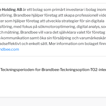
 Holding AB
är ett bolag som primärt investerar i bolag inom 
öring. Brandbee hjälper företag att skapa professionell vid
ter som hjälper företag att utveckla strategier för sin digitala
öring, med fokus på sökmotoroptimering, digital analys, so
h mätning. Brandbee vill vara det självklara valet för företag 
in kommunikation samt öka sin försäljning och varumärkesk
adseffektivt och enkelt sätt. Mer information om bolaget finn
ndbee.com
Teckningsperioden-for-Brandbee-Teckningsoption-TO2-inle