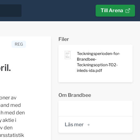
Till Arena
Filer
REG
Teckningsperioden-for-
Brandbee-
il.
Teckningsoption-TO2-
inleds-ida.pdf
Om Brandbee
ioner av
mband med
och med den
 aktie i
Läs mer
av den
rsstatistik