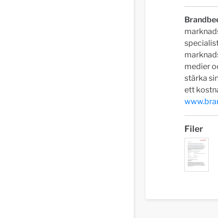
Brandbee
marknadsf
specialis
marknadsf
medier oc
stärka s
ett kostn
www.bra
Filer