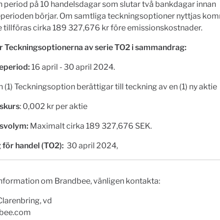
n period på 10 handelsdagar som slutar två bankdagar innan
eperioden börjar. Om samtliga teckningsoptioner nyttjas ko
tillföras cirka 189 327,676 kr före emissionskostnader.
för Teckningsoptionerna av serie TO2 i sammandrag:
eperiod:
16 april - 30 april 2024.
 (1) Teckningsoption berättigar till teckning av en (1) ny aktie
skurs
: 0,002 kr per aktie
svolym:
Maximalt cirka 189 327,676 SEK.
 för handel (TO2):
30 april 2024,
information om Brandbee, vänligen kontakta:
larenbring, vd
dbee.com