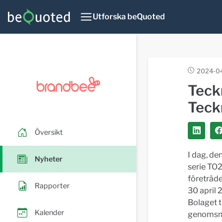
Utforska beQuoted
2024-04
Teck
Teckn
Översikt
I dag, de
Nyheter
serie TO
företräde
Rapporter
30 april 2
Bolaget t
Kalender
genomsnit