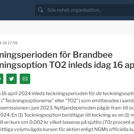
-16 17:55
ningsperioden för Brandbee
ingsoption TO2 inleds idag 16 apr
n 16 april 2024 inleds teckningsperioden för de teckningsopt
2 ("Teckningsoptionerna" eller "TO2") som emitterades i sa
semissionen i juni 2023. Nyttjandeperioden pågår fram till 
024. En (1) Teckningsoption berättigar till teckning av en (1) ny
ill en kurs om 0,002 kr vilket baseras på sjuttio (70) procent 
tliga volymvägda kursen för aktien enligt NGMs officiella ku