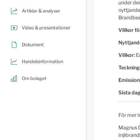
under de
nyttjand
Artiklar & analyser
Brandbee 
Video & presentationer
Villkor 
Nyttjand
Dokument
Villkor:
En
Handelsinformation
Teckning
Om bolaget
Emission
Sista dag
För mer 
Magnus C
ir@bran