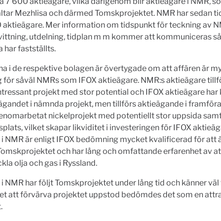
a 7 600 aktieägare, vilka därigenom blir aktieägare i NMR, s
altar Mezhlisa och därmed Tomskprojektet. NMR har sedan ti
 aktieägare. Mer information om tidspunkt för teckning av 
ittning, utdelning, tidplan m m kommer att kommuniceras så
 har fastställts.
na i de respektive bolagen är övertygade om att affären är m
 för såväl NMRs som IFOX aktieägare. NMR:s aktieägare tillfö
tressant projekt med stor potential och IFOX aktieägare har 
ägandet i nämnda projekt, men tillförs aktieägande i framförall
enomarbetat nickelprojekt med potentiellt stor uppsida samt
lats, vilket skapar likviditet i investeringen för IFOX aktieäg
 i NMR är enligt IFOX bedömning mycket kvalificerad för att
Tomskprojektet och har lång och omfattande erfarenhet av att
kla olja och gas i Ryssland.
 i NMR har följt Tomskprojektet under lång tid och känner väl t
ället att förvärva projektet uppstod bedömdes det som en attr
.