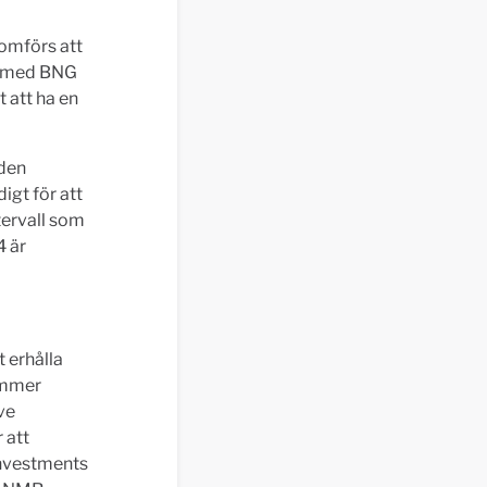
omförs att
en med BNG
t att ha en
 den
gt för att
tervall som
4 är
 erhålla
ommer
ve
 att
Investments