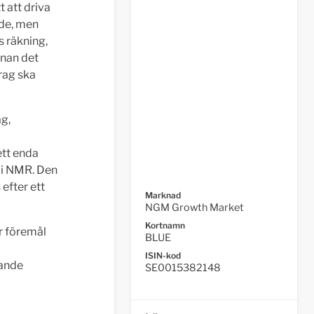
 att driva
ade, men
s räkning,
nan det
rag ska
g,
m
ett enda
r i NMR. Den
efter ett
Marknad
NGM Growth Market
Kortnamn
r föremål
BLUE
ISIN-kod
gande
SE0015382148