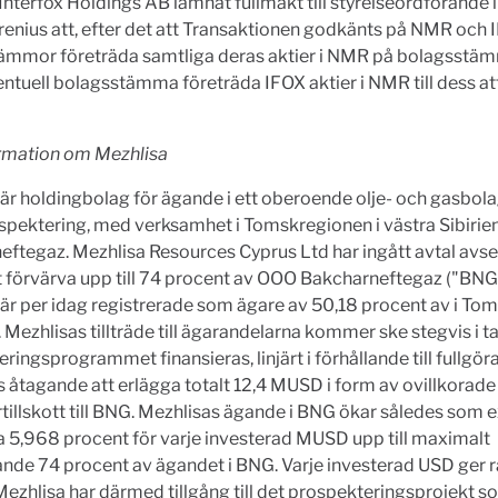
Interfox Holdings AB lämnat fullmakt till styrelseordförande 
renius att, efter det att Transaktionen godkänts på NMR och 
ämmor företräda samtliga deras aktier i NMR på bolagsstä
entuell bolagsstämma företräda IFOX aktier i NMR till dess at
ormation om Mezhlisa
är holdingbolag för ägande i ett oberoende olje- och gasbol
spektering, med verksamhet i Tomskregionen i västra Sibirie
ftegaz. Mezhlisa Resources Cyprus Ltd har ingått avtal avs
 förvärva upp till 74 procent av OOO Bakcharneftegaz ("BNG"
är per idag registrerade som ägare av 50,18 procent av i Tom
 Mezhlisas tillträde till ägarandelarna kommer ske stegvis i t
ringsprogrammet finansieras, linjärt i förhållande till fullgör
 åtagande att erlägga totalt 12,4 MUSD i form av ovillkorade
tillskott till BNG. Mezhlisas ägande i BNG ökar således som
 5,968 procent för varje investerad MUSD upp till maximalt
de 74 procent av ägandet i BNG. Varje investerad USD ger rät
ezhlisa har därmed tillgång till det prospekteringsprojekt 