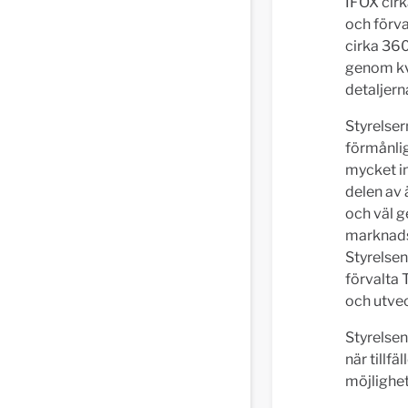
IFOX cirk
och förv
cirka 360
genom kv
detaljerna
Styrelser
förmånlig
mycket in
delen av 
och väl g
marknadsp
Styrelsen
förvalta 
och utvec
Styrelsen
när tillf
möjlighet