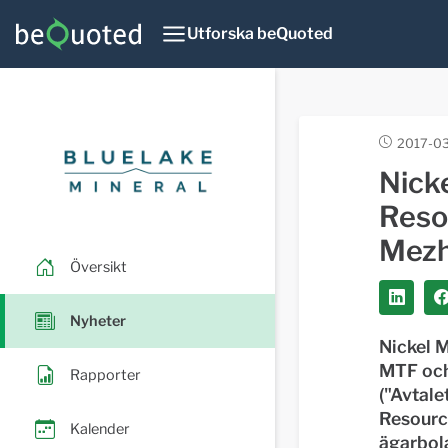
Utforska beQuoted
2017-03
Nick
Reso
Mezh
Översikt
Nyheter
Nickel M
MTF och 
Rapporter
("Avtale
Resource
Kalender
ägarbola