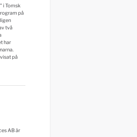
e" i Tomsk
sprogram på
gligen
av två
a
t har
nnarna.
 visat på
ces AB är