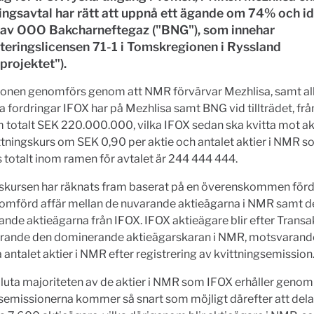
ingsavtal har rätt att uppnå ett ägande om 74% och i
av OOO Bakcharneftegaz ("BNG"), som innehar
teringslicensen 71-1 i Tomskregionen i Ryssland
projektet").
ionen genomförs genom att NMR förvärvar Mezhlisa, samt al
a fordringar IFOX har på Mezhlisa samt BNG vid tillträdet, fr
 totalt SEK 220.000.000, vilka IFOX sedan ska kvitta mot ak
vittningskurs om SEK 0,90 per aktie och antalet aktier i NMR 
 totalt inom ramen för avtalet är 244 444 444.
gskursen har räknats fram baserat på en överenskommen förd
nomförd affär mellan de nuvarande aktieägarna i NMR samt d
nde aktieägarna från IFOX. IFOX aktieägare blir efter Trans
ande den dominerande aktieägarskaran i NMR, motsvaran
a antalet aktier i NMR efter registrering av kvittningsemission
luta majoriteten av de aktier i NMR som IFOX erhåller genom
semissionerna kommer så snart som möjligt därefter att delas 