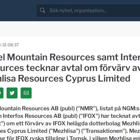
-31 08:37
el Mountain Resources samt Inte
urces tecknar avtal om förvärv a
lisa Resources Cyprus Limited
ountain Resources AB (publ) ("NMR"), listat på NGM:s
Interfox Resources AB (publ) ("IFOX") har tecknat avt
t") om ett förvärv av IFOX helägda dotterbolag Mezhli
s Cyprus Limited ("Mezhlisa") ("Transaktionen"). Mez
g för IFOX ryska tillgång i Tomsk, i vilken Mezhlisa en