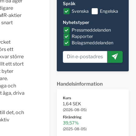
om då äger
Språk
digare
Svenska
Engelska
NMR-aktier
Nyhetstyper
 snart
Pressmeddelanden
Rapporter
ycket
Bolagsmeddelanden
rs ett
kvar större
t ett stort
 byter
are.
Handelsinformation
 äga och
 äga, driva
Kurs
1,64 SEK
(
2026-08-05
)
ill det, och
Förändring
aktiv
39,57%
(
2025-08-05
)