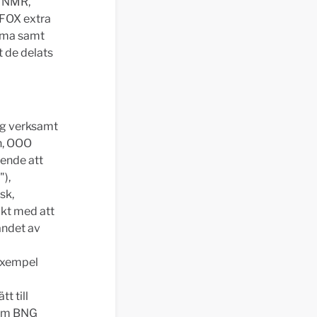
i NMR,
IFOX extra
mma samt
t de delats
ag verksamt
n, OOO
eende att
),
sk,
akt med att
andet av
 exempel
t till
som BNG