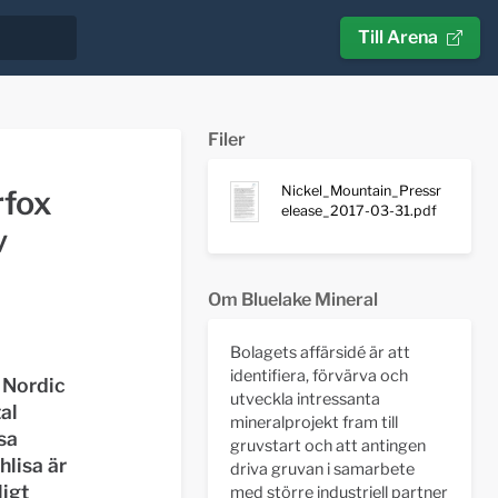
Till Arena
Filer
Nickel_Mountain_Pressr
rfox
elease_2017-03-31.pdf
v
Om Bluelake Mineral
Bolagets affärsidé är att
identifiera, förvärva och
 Nordic
utveckla intressanta
al
mineralprojekt fram till
sa
gruvstart och att antingen
hlisa är
driva gruvan i samarbete
ligt
med större industriell partner