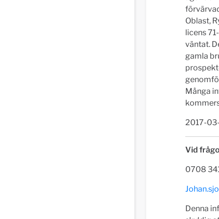
förvärvad
Oblast, R
licens 71
väntat. D
gamla bru
prospekte
genomfört
Många int
kommersie
2017-03
Vid frågo
0708 34
Johan.sj
Denna in