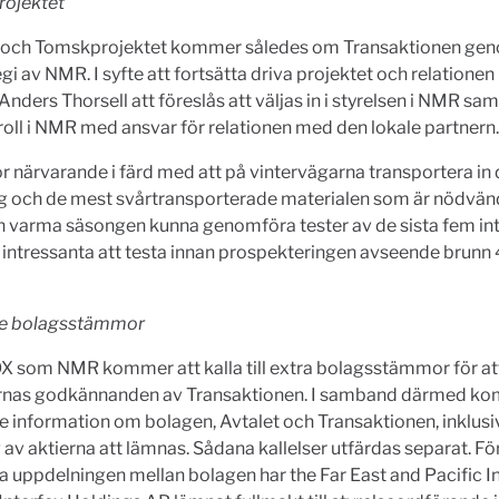
projektet
 och Tomskprojektet kommer således om Transaktionen gen
regi av NMR. I syfte att fortsätta driva projektet och relation
ders Thorsell att föreslås att väljas in i styrelsen i NMR sam
roll i NMR med ansvar för relationen med den lokale partnern.
r närvarande i färd med att på vintervägarna transportera in
g och de mest svårtransporterade materialen som är nödvändi
n varma säsongen kunna genomföra tester av de sista fem in
ntressanta att testa innan prospekteringen avseende brunn 
de bolagsstämmor
X som NMR kommer att kalla till extra bolagsstämmor för att
rnas godkännanden av Transaktionen. I samband därmed k
re information om bolagen, Avtalet och Transaktionen, inklusi
 av aktierna att lämnas. Sådana kallelser utfärdas separat. För
a uppdelningen mellan bolagen har the Far East and Pacific 