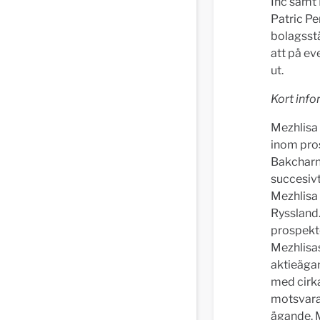
Inc samt 
Patric Pe
bolagsst
att på ev
ut.
Kort inf
Mezhlisa 
inom pro
Bakcharne
succesivt
Mezhlisa 
Ryssland.
prospekte
Mezhlisas
aktieägar
med cirka
motsvaran
ägande. M