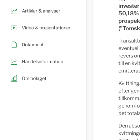
invester
Artiklar & analyser
50,18% 
prospek
Video & presentationer
("Tomsk
Transakt
Dokument
eventuell
revers om
Handelsinformation
till en k
emitteras
Om bolaget
Kvittnin
efter ge
tillkomma
genomför
det total
Den abso
kvittning