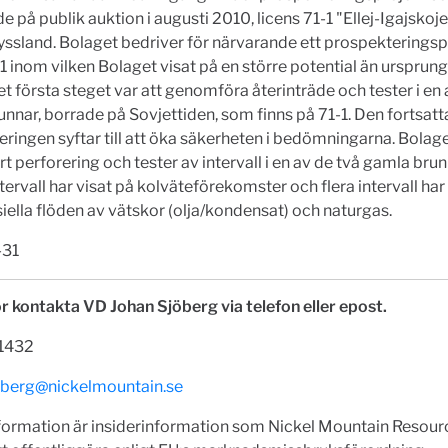
e på publik auktion i augusti 2010, licens 71-1 "Ellej-Igajskoj
yssland. Bolaget bedriver för närvarande ett prospektering
-1 inom vilken Bolaget visat på en större potential än ursprun
et första steget var att genomföra återinträde och tester i en 
nnar, borrade på Sovjettiden, som finns på 71-1. Den fortsatt
ringen syftar till att öka säkerheten i bedömningarna. Bolage
 perforering och tester av intervall i en av de två gamla bru
ervall har visat på kolväteförekomster och flera intervall har
lla flöden av vätskor (olja/kondensat) och naturgas.
-31
r kontakta VD Johan Sjöberg via telefon eller epost.
1432
oberg@nickelmountain.se
formation är insiderinformation som Nickel Mountain Resour