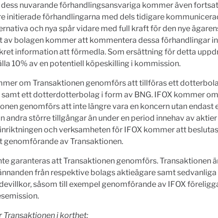
 dess nuvarande förhandlingsansvariga kommer även fortsatt
re initierade förhandlingarna med dels tidigare kommunicer
ernativa och nya spår vidare med full kraft för den nye ägaren
t av bolagen kommer att kommentera dessa förhandlingar in
kret information att förmedla. Som ersättning för detta uppd
lla 10% av en potentiell köpeskilling i kommission.
er om Transaktionen genomförs att tillföras ett dotterbola
, samt ett dotterdotterbolag i form av BNG. IFOX kommer o
onen genomförs att inte längre vara en koncern utan endast 
n andra större tillgångar än under en period innehav av aktie
inriktningen och verksamheten för IFOX kommer att beslutas 
lt genomförande av Transaktionen.
nte garanteras att Transaktionen genomförs. Transaktionen ä
ännanden från respektive bolags aktieägare samt sedvanliga
devillkor, såsom till exempel genomförande av IFOX förelig
esemission.
ör Transaktionen i korthet: