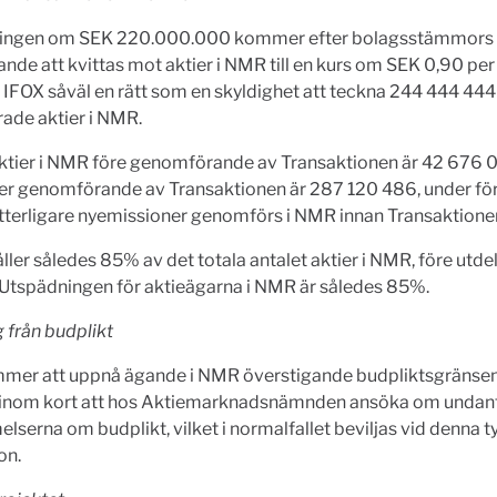
lingen om SEK 220.000.000 kommer efter bolagsstämmors
de att kvittas mot aktier i NMR till en kurs om SEK 0,90 per 
r IFOX såväl en rätt som en skyldighet att teckna 244 444 44
ade aktier i NMR.
aktier i NMR före genomförande av Transaktionen är 42 676 0
ter genomförande av Transaktionen är 287 120 486, under fö
ytterligare nyemissioner genomförs i NMR innan Transaktionen
ller således 85% av det totala antalet aktier i NMR, före utde
 Utspädningen för aktieägarna i NMR är således 85%.
 från budplikt
mer att uppnå ägande i NMR överstigande budpliktsgränsen
nom kort att hos Aktiemarknadsnämnden ansöka om undant
serna om budplikt, vilket i normalfallet beviljas vid denna t
on.