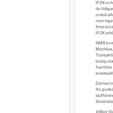
IFOX och
de tidiga
också alt
men inge
finns kon
IFOX erhå
NMR komm
Mezhlisa
Transakti
bolag uta
framtida 
eventuel
Det kan i
för godk
slutföran
företräd
Villkor f