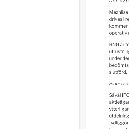
Drift av 
Mezhlisa
drivas i 
kommer An
operativ 
BNG är fö
utrustnin
under de
bedömts i
slutförd.
Planera
Såväl IFO
aktieäga
ytterliga
utdelning
tydliggör