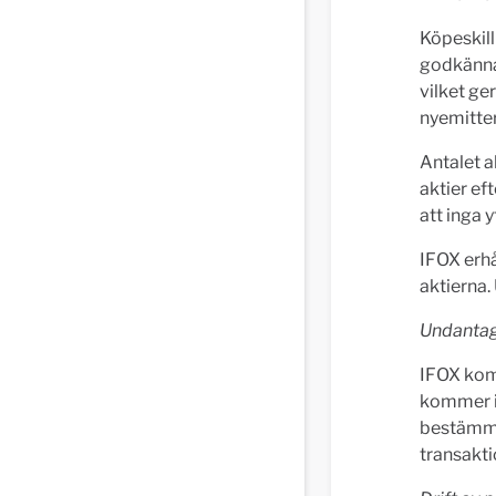
Köpeskil
godkännan
vilket ge
nyemitter
Antalet 
aktier ef
att inga 
IFOX erhå
aktierna.
Undantag
IFOX kom
kommer i
bestämmel
transakti