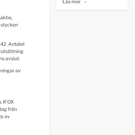
Läs mer
aktie,
4 stycken
42. Antalet
rutsättning
s avslut.
lningar av
. IFOX
ag från
yp av