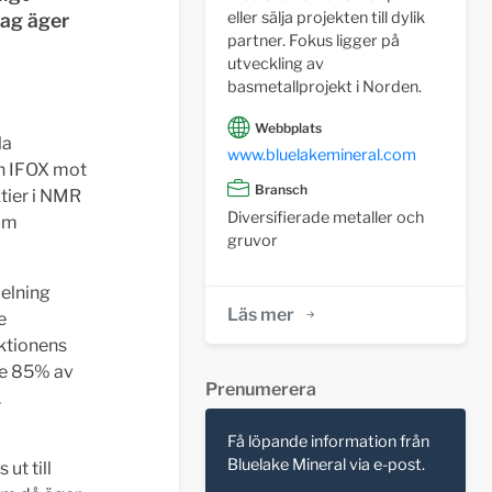
eller sälja projekten till dylik
dag äger
partner. Fokus ligger på
utveckling av
basmetallprojekt i Norden.
Webbplats
la
www.bluelakemineral.com
ån IFOX mot
Bransch
tier i NMR
Diversifierade metaller och
som
gruvor
elning
Läs mer
e
aktionens
de 85% av
Prenumerera
.
Få löpande information från
Bluelake Mineral via e-post.
ut till