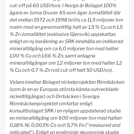
cut-off på 60 USD/ton). I Norge är Bolaget 100%
ägare av Joma Gruver AS som äger Jomafältet där
det mellan 1972 och 1998 bröts ca 11,5 miljoner ton
malm med en genomsnittlig halt av 1,5 % Cu och 1,5
% Zn Jomafältet (exklusive Gjersvik) uppskattas
enligt en ny beräkning av SRK innehålla en indikerad
mineraltillgång om ca 6,0 miljoner ton med halter
1,00 % Cu och 1,66 % Zn, samt antagna
mineraltillgångar om 1,2 miljoner ton med halter 1,2
% Cu och 0,7 % Zn (vid cut-off halt 50 USD/on).
Vidare innehar Bolaget nickelprojekten Rönnbäcken
(som är en av Europas största kända outvecklade
nickeltillgångar) och Orrbäcken i Sverige.
Rönnbäckenprojektet omfattar enligt
konsultbolaget SRK i en nyligen uppdaterad studie
en mineraltillgång om 600 miljoner ton med halten
0,18% Ni, 0,003% Co och 5,7% Fe ("measured and
indicated"). Enligt en preliminär ekonomisk studie