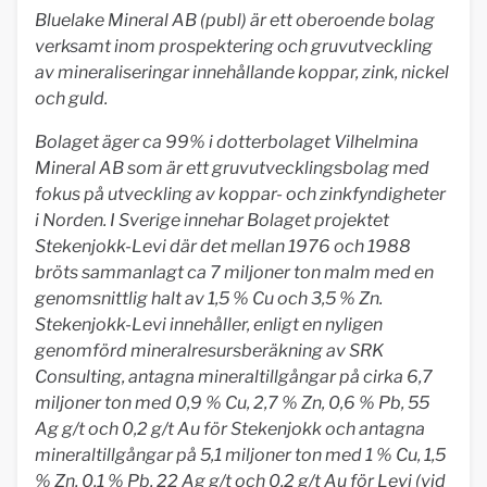
Bluelake Mineral AB (publ) är ett oberoende bolag
verksamt inom prospektering och gruvutveckling
av mineraliseringar innehållande koppar, zink, nickel
och guld.
Bolaget äger ca 99% i dotterbolaget Vilhelmina
Mineral AB som är ett gruvutvecklingsbolag med
fokus på utveckling av koppar- och zinkfyndigheter
i Norden. I Sverige innehar Bolaget projektet
Stekenjokk-Levi där det mellan 1976 och 1988
bröts sammanlagt ca 7 miljoner ton malm med en
genomsnittlig halt av 1,5 % Cu och 3,5 % Zn.
Stekenjokk-Levi innehåller, enligt en nyligen
genomförd mineralresursberäkning av SRK
Consulting, antagna mineraltillgångar på cirka 6,7
miljoner ton med 0,9 % Cu, 2,7 % Zn, 0,6 % Pb, 55
Ag g/t och 0,2 g/t Au för Stekenjokk och antagna
mineraltillgångar på 5,1 miljoner ton med 1 % Cu, 1,5
% Zn, 0,1 % Pb, 22 Ag g/t och 0,2 g/t Au för Levi (vid