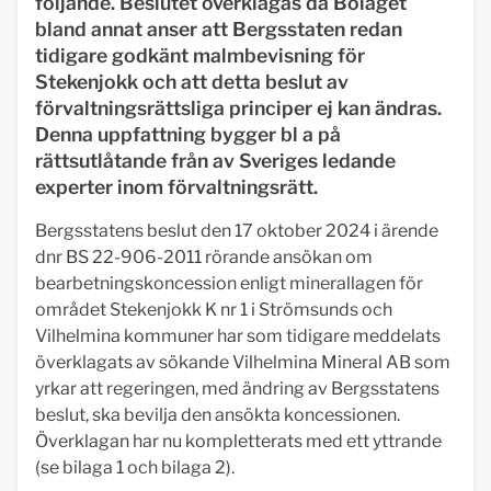
följande. Beslutet överklagas då Bolaget
bland annat anser att Bergsstaten redan
tidigare godkänt malmbevisning för
Stekenjokk och att detta beslut av
förvaltningsrättsliga principer ej kan ändras.
Denna uppfattning bygger bl a på
rättsutlåtande från av Sveriges ledande
experter inom förvaltningsrätt.
Bergsstatens beslut den 17 oktober 2024 i ärende
dnr BS 22-906-2011 rörande ansökan om
bearbetningskoncession enligt minerallagen för
området Stekenjokk K nr 1 i Strömsunds och
Vilhelmina kommuner har som tidigare meddelats
överklagats av sökande Vilhelmina Mineral AB som
yrkar att regeringen, med ändring av Bergsstatens
beslut, ska bevilja den ansökta koncessionen.
Överklagan har nu kompletterats med ett yttrande
(se bilaga 1 och bilaga 2).