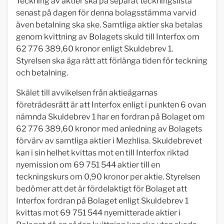
Teckning av aktier ska på separat teckningslista
senast på dagen för denna bolagsstämma varvid
även betalning ska ske. Samtliga aktier ska betalas
genom kvittning av Bolagets skuld till Interfox om
62 776 389,60 kronor enligt Skuldebrev 1.
Styrelsen ska äga rätt att förlänga tiden för teckning
och betalning.
Skälet till avvikelsen från aktieägarnas
företrädesrätt är att Interfox enligt i punkten 6 ovan
nämnda Skuldebrev 1 har en fordran på Bolaget om
62 776 389,60 kronor med anledning av Bolagets
förvärv av samtliga aktier i Mezhlisa. Skuldebrevet
kan i sin helhet kvittas mot en till Interfox riktad
nyemission om 69 751 544 aktier till en
teckningskurs om 0,90 kronor per aktie. Styrelsen
bedömer att det är fördelaktigt för Bolaget att
Interfox fordran på Bolaget enligt Skuldebrev 1
kvittas mot 69 751 544 nyemitterade aktier i