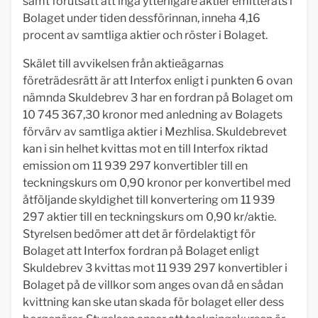
samt förutsatt att inga ytterligare aktier emitterats i
Bolaget under tiden dessförinnan, inneha 4,16
procent av samtliga aktier och röster i Bolaget.
Skälet till avvikelsen från aktieägarnas
företrädesrätt är att Interfox enligt i punkten 6 ovan
nämnda Skuldebrev 3 har en fordran på Bolaget om
10 745 367,30 kronor med anledning av Bolagets
förvärv av samtliga aktier i Mezhlisa. Skuldebrevet
kan i sin helhet kvittas mot en till Interfox riktad
emission om 11 939 297 konvertibler till en
teckningskurs om 0,90 kronor per konvertibel med
åtföljande skyldighet till konvertering om 11 939
297 aktier till en teckningskurs om 0,90 kr/aktie.
Styrelsen bedömer att det är fördelaktigt för
Bolaget att Interfox fordran på Bolaget enligt
Skuldebrev 3 kvittas mot 11 939 297 konvertibler i
Bolaget på de villkor som anges ovan då en sådan
kvittning kan ske utan skada för bolaget eller dess