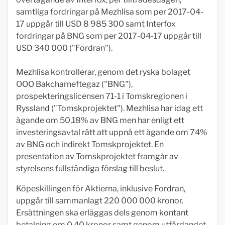
samtliga fordringar på Mezhlisa som per 2017-04-
17 uppgår till USD 8 985 300 samt Interfox
fordringar på BNG som per 2017-04-17 uppgår till
USD 340 000 ("Fordran").
Mezhlisa kontrollerar, genom det ryska bolaget
OOO Bakcharneftegaz ("BNG"),
prospekteringslicensen 71-1 i Tomskregionen i
Ryssland ("Tomskprojektet"). Mezhlisa har idag ett
ägande om 50,18% av BNG men har enligt ett
investeringsavtal rätt att uppnå ett ägande om 74%
av BNG och indirekt Tomskprojektet. En
presentation av Tomskprojektet framgår av
styrelsens fullständiga förslag till beslut.
Köpeskillingen för Aktierna, inklusive Fordran,
uppgår till sammanlagt 220 000 000 kronor.
Ersättningen ska erläggas dels genom kontant
betalning om 0,40 kronor samt genom utfärdandet