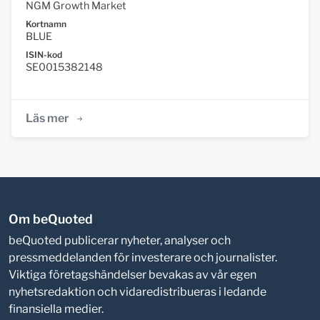
NGM Growth Market
Kortnamn
BLUE
ISIN-kod
SE0015382148
Läs mer
Om beQuoted
beQuoted publicerar nyheter, analyser och
pressmeddelanden för investerare och journalister.
Viktiga företagshändelser bevakas av vår egen
nyhetsredaktion och vidaredistribueras i ledande
finansiella medier.