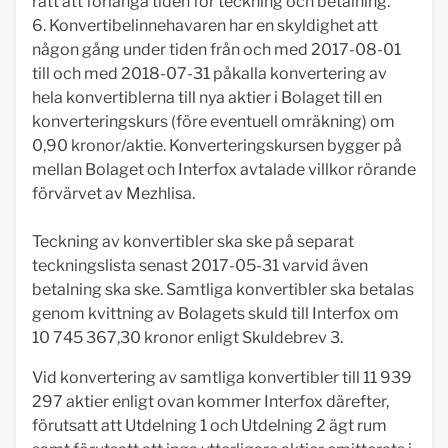
rätt att förlänga tiden för teckning och betalning.
6. Konvertibelinnehavaren har en skyldighet att
någon gång under tiden från och med 2017-08-01
till och med 2018-07-31 påkalla konvertering av
hela konvertiblerna till nya aktier i Bolaget till en
konverteringskurs (före eventuell omräkning) om
0,90 kronor/aktie. Konverteringskursen bygger på
mellan Bolaget och Interfox avtalade villkor rörande
förvärvet av Mezhlisa.
Teckning av konvertibler ska ske på separat
teckningslista senast 2017-05-31 varvid även
betalning ska ske. Samtliga konvertibler ska betalas
genom kvittning av Bolagets skuld till Interfox om
10 745 367,30 kronor enligt Skuldebrev 3.
Vid konvertering av samtliga konvertibler till 11 939
297 aktier enligt ovan kommer Interfox därefter,
förutsatt att Utdelning 1 och Utdelning 2 ägt rum