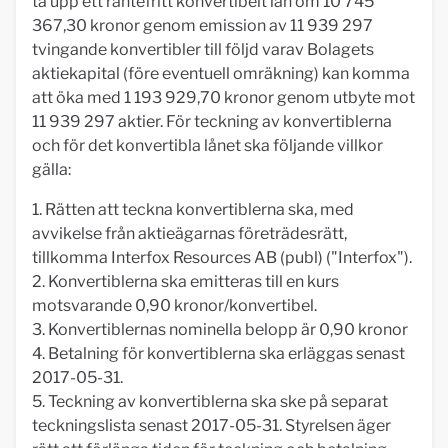
ta upp ett räntefritt konvertibelt lån om 10 745
367,30 kronor genom emission av 11 939 297
tvingande konvertibler till följd varav Bolagets
aktiekapital (före eventuell omräkning) kan komma
att öka med 1 193 929,70 kronor genom utbyte mot
11 939 297 aktier. För teckning av konvertiblerna
och för det konvertibla lånet ska följande villkor
gälla:
1. Rätten att teckna konvertiblerna ska, med
avvikelse från aktieägarnas företrädesrätt,
tillkomma Interfox Resources AB (publ) ("Interfox").
2. Konvertiblerna ska emitteras till en kurs
motsvarande 0,90 kronor/konvertibel.
3. Konvertiblernas nominella belopp är 0,90 kronor
4. Betalning för konvertiblerna ska erläggas senast
2017-05-31.
5. Teckning av konvertiblerna ska ske på separat
teckningslista senast 2017-05-31. Styrelsen äger