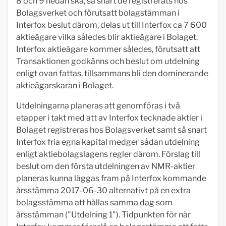
8 och 9 nedan ska, så snart de registrerats hos
Bolagsverket och förutsatt bolagstämman i
Interfox beslut därom, delas ut till Interfox ca 7 600
aktieägare vilka således blir aktieägare i Bolaget.
Interfox aktieägare kommer således, förutsatt att
Transaktionen godkänns och beslut om utdelning
enligt ovan fattas, tillsammans bli den dominerande
aktieägarskaran i Bolaget.
Utdelningarna planeras att genomföras i två
etapper i takt med att av Interfox tecknade aktier i
Bolaget registreras hos Bolagsverket samt så snart
Interfox fria egna kapital medger sådan utdelning
enligt aktiebolagslagens regler därom. Förslag till
beslut om den första utdelningen av NMR-aktier
planeras kunna läggas fram på Interfox kommande
årsstämma 2017-06-30 alternativt på en extra
bolagsstämma att hållas samma dag som
årsstämman ("Utdelning 1"). Tidpunkten för när