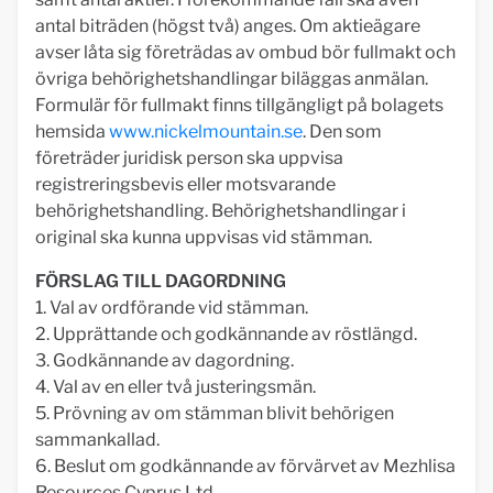
antal biträden (högst två) anges. Om aktieägare
avser låta sig företrädas av ombud bör fullmakt och
övriga behörighetshandlingar biläggas anmälan.
Formulär för fullmakt finns tillgängligt på bolagets
hemsida
www.nickelmountain.se
. Den som
företräder juridisk person ska uppvisa
registreringsbevis eller motsvarande
behörighetshandling. Behörighetshandlingar i
original ska kunna uppvisas vid stämman.
FÖRSLAG TILL DAGORDNING
1. Val av ordförande vid stämman.
2. Upprättande och godkännande av röstlängd.
3. Godkännande av dagordning.
4. Val av en eller två justeringsmän.
5. Prövning av om stämman blivit behörigen
sammankallad.
6. Beslut om godkännande av förvärvet av Mezhlisa
Resources Cyprus Ltd.