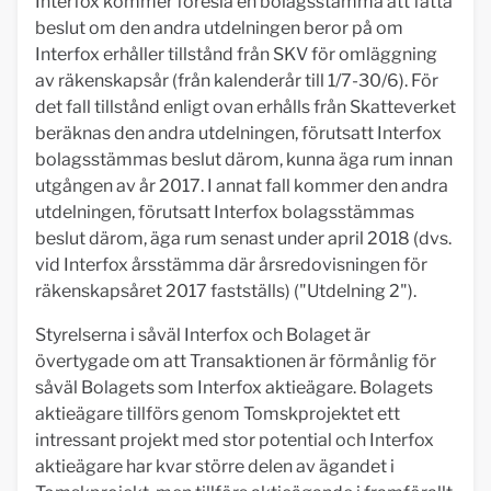
Interfox kommer föreslå en bolagsstämma att fatta
beslut om den andra utdelningen beror på om
Interfox erhåller tillstånd från SKV för omläggning
av räkenskapsår (från kalenderår till 1/7-30/6). För
det fall tillstånd enligt ovan erhålls från Skatteverket
beräknas den andra utdelningen, förutsatt Interfox
bolagsstämmas beslut därom, kunna äga rum innan
utgången av år 2017. I annat fall kommer den andra
utdelningen, förutsatt Interfox bolagsstämmas
beslut därom, äga rum senast under april 2018 (dvs.
vid Interfox årsstämma där årsredovisningen för
räkenskapsåret 2017 fastställs) ("Utdelning 2").
Styrelserna i såväl Interfox och Bolaget är
övertygade om att Transaktionen är förmånlig för
såväl Bolagets som Interfox aktieägare. Bolagets
aktieägare tillförs genom Tomskprojektet ett
intressant projekt med stor potential och Interfox
aktieägare har kvar större delen av ägandet i