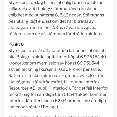
Styrelsens förslag till beslut enligt denna punkt är
villkorad av att bolagsstämman även beslutar i
enlighet med punkterna 6, 8-12 nedan. Stämmans
beslut är giltigt endast om det har biträtts av
aktieägare med minst 2/3 av såväl de avgivna
rösterna som de på stämman företrädda aktierna.
Punkt 8
Styrelsen föreslår att stämman fattar beslut om att
öka Bolagets aktiekapital med högst 6 975 154,40
kronor genom nyemission av högst 69 751 544
aktier. Teckningskursen är 0,90 kronor per aktie.
Rätten att teckna aktierna ska, med avvikelse från
aktieägarnas företrädesrätt, tillkomma Interfox
Resources AB (publ) ("Interfox"). För det fall Interfox
tecknar sig för samtliga 69 751 544 aktier kommer
Interfox därefter inneha 62,04 procent av samtliga
aktier och röster i Bolaget.