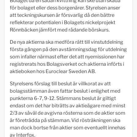
Bolaget då en sådan kvittning kan ske utan skada
för bolaget eller dess borgenärer. Styrelsen anser
att teckningskursen är försvarlig då den bättre
reflekterar potentialen i Bolagets nickelprojekt
Rönnbäcken jämfört med rådande börskurs.
De nya aktierna ska medföra rätt till vinstutdelning
första gången på den avstämningsdag för utdelning
som infaller närmast efter det att nyemissionen har
registrerats hos Bolagsverket och aktierna införts i
aktieboken hos Euroclear Sweden AB.
Styrelsens förslag till beslut är villkorat av att
bolagsstämman även fattar beslut i enlighet med
punkterna 6-7, 9-12. Stämmans beslut är giltigt
endast om det har biträtts av aktieägare med minst
2/3 av såväl de avgivna rösterna som de aktier som
är företrädda på stämman. Vid rösträkningen ska
man dock bortse från aktier som eventuellt innehas
av Interfox.