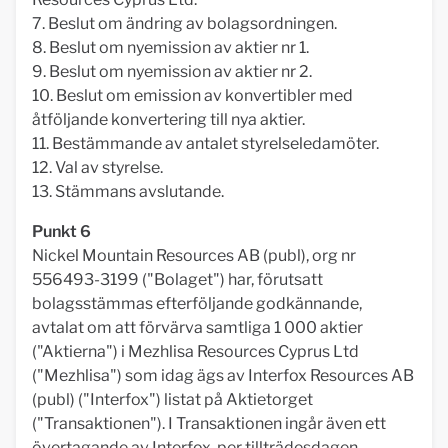
7. Beslut om ändring av bolagsordningen.
8. Beslut om nyemission av aktier nr 1.
9. Beslut om nyemission av aktier nr 2.
10. Beslut om emission av konvertibler med
åtföljande konvertering till nya aktier.
11. Bestämmande av antalet styrelseledamöter.
12. Val av styrelse.
13. Stämmans avslutande.
Punkt 6
Nickel Mountain Resources AB (publ), org nr
556493-3199 ("Bolaget") har, förutsatt
bolagsstämmas efterföljande godkännande,
avtalat om att förvärva samtliga 1 000 aktier
("Aktierna") i Mezhlisa Resources Cyprus Ltd
("Mezhlisa") som idag ägs av Interfox Resources AB
(publ) ("Interfox") listat på Aktietorget
("Transaktionen"). I Transaktionen ingår även ett
övertagande av Interfox, per tillträdesdagen,