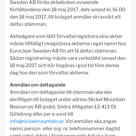
Sweden AB förda aktieboken avseende
förhållandena den 18 maj 2017, dels senast kl. 16.00
den 18 maj 2017, till bolaget anmäler sin avsikt att
delta i stämman.
Aktieägare som låtit förvaltarregistrera sina aktier
måste tillfälligt inregistrera aktierna i eget namn hos
Euroclear Sweden AB för att få delta i stämman.
Sådan registrering måste vara verkställd senast den
18 maj 2017 och bör begäras i god tid före denna
dag hos den som förvaltar aktierna.
Anmälan om deltagande
Anmälan om deltagande till stämman ska ske
skriftligen till bolaget under adress Nickel Mountain
Resources AB (publ), Södra Allégatan 13, 413 01
Göteborg eller per e-post till
info@nickelmountain.se
. Vid anmälan ska anges
namn, person- eller org. nr, telefonnummer dagtid
samt antal aktier. I förekommande fall ska även