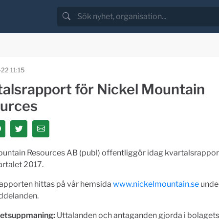
22 11:15
talsrapport för Nickel Mountain
urces
untain Resources AB (publ) offentliggör idag kvartalsrappor
artalet 2017.
rapporten hittas på vår hemsida
www.nickelmountain.se
under
ddelanden.
etsuppmaning:
Uttalanden och antaganden gjorda i bolaget