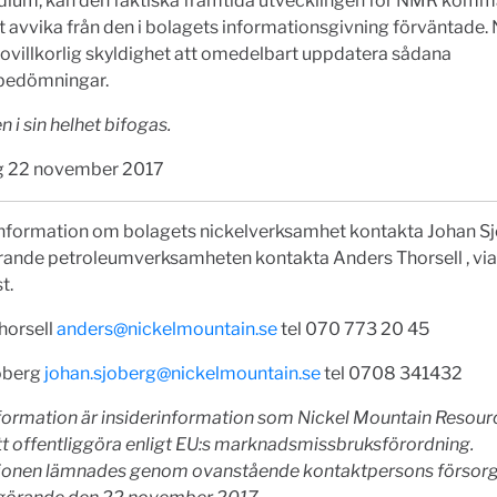
adium, kan den faktiska framtida utvecklingen för NMR komm
t avvika från den i bolagets informationsgivning förväntade
 ovillkorlig skyldighet att omedelbart uppdatera sådana
bedömningar.
 i sin helhet bifogas.
g 22 november 2017
information om bolagets nickelverksamhet kontakta Johan Sj
rande petroleumverksamheten kontakta Anders Thorsell , via
t.
horsell
anders@nickelmountain.se
tel 070 773 20 45
öberg
johan.sjoberg@nickelmountain.se
tel 0708 341432
formation är insiderinformation som Nickel Mountain Resour
tt offentliggöra enligt EU:s marknadsmissbruksförordning.
ionen lämnades genom ovanstående kontaktpersons försorg,