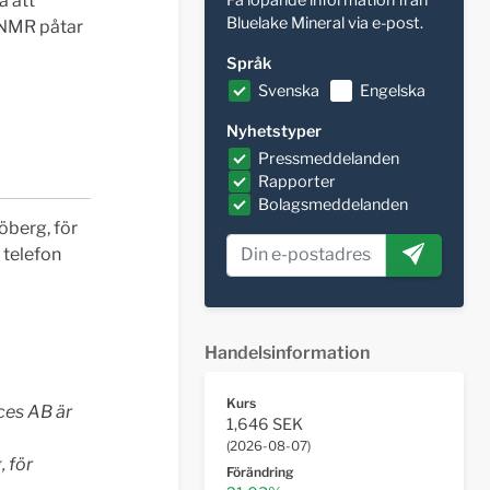
a att
Bluelake Mineral via e-post.
. NMR påtar
Språk
Svenska
Engelska
Nyhetstyper
Pressmeddelanden
Rapporter
Bolagsmeddelanden
öberg, för
 telefon
Handelsinformation
Kurs
ces AB är
1,646 SEK
(
2026-08-07
)
 för
Förändring