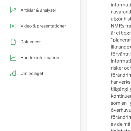
informat
Artiklar & analyser
nuvarande
utgör his
NMRs fra
Video & presentationer
är ej beg
"planerar
Dokument
liknande 
förväntni
Handelsinformation
informati
risker och
Om bolaget
förändrin
har verks
tillgängl
kontinuer
som en "
överhuvud
förändrin
av de mån