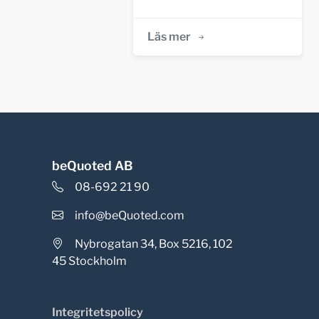
Läs mer
beQuoted AB
08-692 21 90
info@beQuoted.com
Nybrogatan 34, Box 5216, 102
45 Stockholm
Integritetspolicy