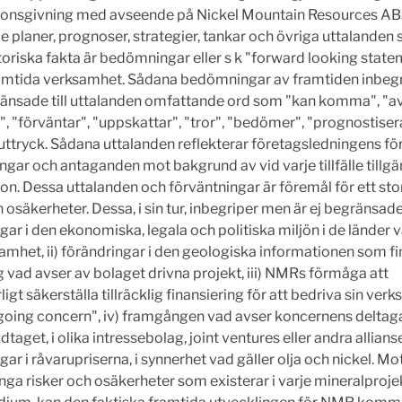
ionsgivning med avseende på Nickel Mountain Resources AB
 planer, prognoser, strategier, tankar och övriga uttalanden 
toriska fakta är bedömningar eller s k "forward looking stat
mtida verksamhet. Sådana bedömningar av framtiden inbeg
ränsade till uttalanden omfattande ord som "kan komma", "av
", "förväntar", "uppskattar", "tror", "bedömer", "prognostiser
uttryck. Sådana uttalanden reflekterar företagsledningens f
ngar och antaganden mot bakgrund av vid varje tillfälle tillgä
on. Dessa uttalanden och förväntningar är föremål för ett stor
 osäkerheter. Dessa, i sin tur, inbegriper men är ej begränsade t
gar i den ekonomiska, legala och politiska miljön i de länder
amhet, ii) förändringar i den geologiska informationen som fi
ig vad avser av bolaget drivna projekt, iii) NMRs förmåga att
ligt säkerställa tillräcklig finansiering för att bedriva sin ver
going concern", iv) framgången vad avser koncernens delta
taget, i olika intressebolag, joint ventures eller andra allianse
gar i råvarupriserna, i synnerhet vad gäller olja och nickel. M
ga risker och osäkerheter som existerar i varje mineralprojek