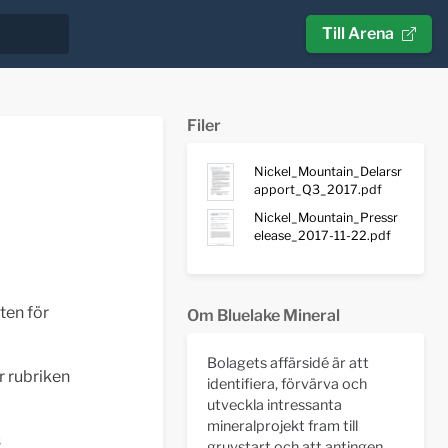
Till Arena
Filer
Nickel_Mountain_Delarsr
apport_Q3_2017.pdf
Nickel_Mountain_Pressr
elease_2017-11-22.pdf
ten för
Om Bluelake Mineral
Bolagets affärsidé är att
 rubriken
identifiera, förvärva och
utveckla intressanta
mineralprojekt fram till
s
gruvstart och att antingen