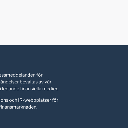
pressmeddelanden för
shändelser bevakas av vår
 ledande finansiella medier.
ions och IR-webbplatser för
d finansmarknaden.