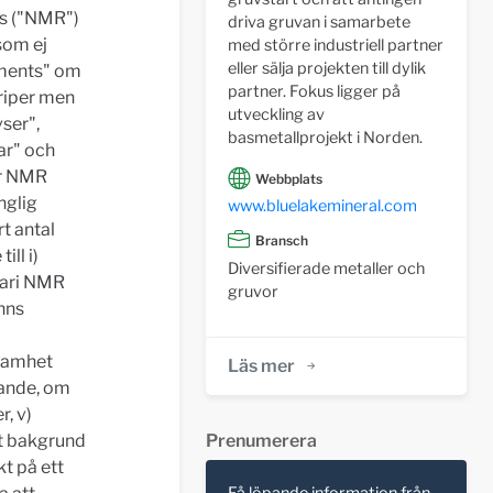
s ("NMR")
driva gruvan i samarbete
som ej
med större industriell partner
eller sälja projekten till dylik
ements" om
partner. Fokus ligger på
riper men
utveckling av
ser",
basmetallprojekt i Norden.
ar" och
ör NMR
Webbplats
nglig
www.bluelakemineral.com
t antal
Bransch
ill i)
Diversifierade metaller och
 vari NMR
gruvor
nns
ksamhet
Läs mer
gande, om
r, v)
Prenumerera
ot bakgrund
t på ett
Få löpande information från