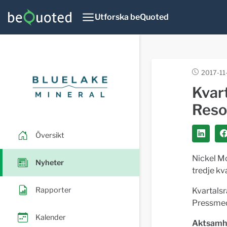
Utforska beQuoted
2017-11-
Kvar
Reso
Översikt
Nickel Mo
Nyheter
tredje kv
Rapporter
Kvartals
Pressme
Kalender
Aktsamh