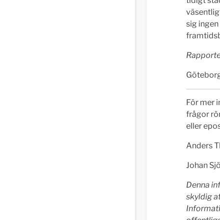
tidigt st
väsentlig
sig ingen
framtids
Rapporten
Götebor
För mer 
frågor rö
eller epos
Anders T
Johan Sj
Denna in
skyldig a
Informat