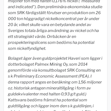
miljoner ton med halten 0,176% nickel ("measured
and indicated"). Den preliminära ekonomiska studie
som SRK färdigställt förutser en produktion om 26
000 ton höggradigt nickelkoncentrat per år under
20 år, vilket skulle vara en betydande andel av
Sveriges totala årliga användning av nickel och ha
ett strategiskt värde. Orrbäcken är en
prospekteringslicens som bedöms ha potential
som nickelfyndighet.
Bolaget äger även guldprojektet Haveri som ligger i
dotterbolaget Palmex Mining Oy, som 2014
genomförde via konsultbolaget SRK Consulting en
s k Preliminary Economic Assessment (PEA). I
denna rapport anges en beräkning om 1,56 miljoner
oz. historisk antagen mineraltillgång i form av
guldekvivalenter med halten 0,93 g/t guld.)
Kattsvans bedöms främst ha potential som
guldtillgång och ligger inom den s k guldlinjen, i