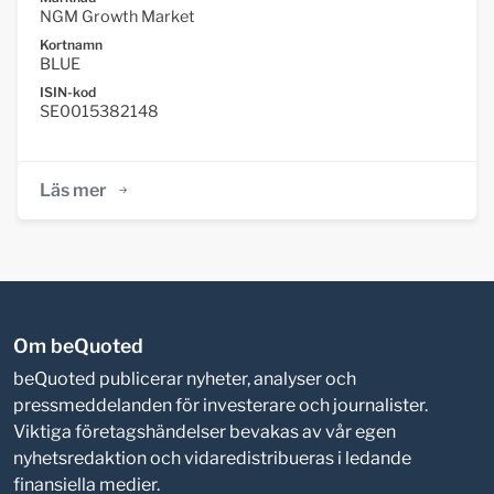
NGM Growth Market
Kortnamn
BLUE
ISIN-kod
SE0015382148
Läs mer
Om beQuoted
beQuoted publicerar nyheter, analyser och
pressmeddelanden för investerare och journalister.
Viktiga företagshändelser bevakas av vår egen
nyhetsredaktion och vidaredistribueras i ledande
finansiella medier.