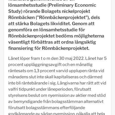
lönsamhetsstudie (Preliminary Economic
Study) rörande Bolagets nickelprojekt
Rönnbäcken ("Rönnbäckenprojektet"), dels
att stärka Bolagets likviditet. Genom att
genomföra en lönsamhetsstudie för
Rönnbäckenprojektet bedöms möjligheterna
väsentligt förbättras att ordna långsiktig
finansiering för Rönnbäckenprojektet.
Lånet löper fram t o m den 30 maj 2022. Lånet har 5
procent uppläggningsavgift och en månatlig
räntesats om 1,3 procent varvid upplupen ränta vid
månadens slut inte skall kapitaliseras och därmed
inte bli räntebärande i sig. Långivarna har rätt att vid
valfri tidpunkt under låneperioden, förutsatt
styrelsens beslut om nyemission av aktier med stöd
av bemyndigande från bolagsstämman alternativt
förutsatt bolagsstämmans efterföljande
godkännande av sådan nyemission, påkalla att hela