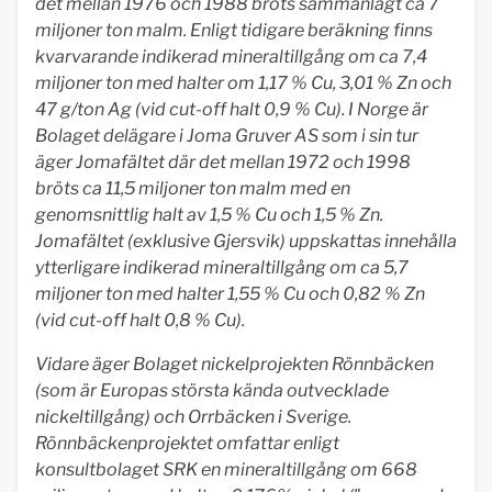
det mellan 1976 och 1988 bröts sammanlagt ca 7
miljoner ton malm. Enligt tidigare beräkning finns
kvarvarande indikerad mineraltillgång om ca 7,4
miljoner ton med halter om 1,17 % Cu, 3,01 % Zn och
47 g/ton Ag (vid cut-off halt 0,9 % Cu). I Norge är
Bolaget delägare i Joma Gruver AS som i sin tur
äger Jomafältet där det mellan 1972 och 1998
bröts ca 11,5 miljoner ton malm med en
genomsnittlig halt av 1,5 % Cu och 1,5 % Zn.
Jomafältet (exklusive Gjersvik) uppskattas innehålla
ytterligare indikerad mineraltillgång om ca 5,7
miljoner ton med halter 1,55 % Cu och 0,82 % Zn
(vid cut-off halt 0,8 % Cu).
Vidare äger Bolaget nickelprojekten Rönnbäcken
(som är Europas största kända outvecklade
nickeltillgång) och Orrbäcken i Sverige.
Rönnbäckenprojektet omfattar enligt
konsultbolaget SRK en mineraltillgång om 668