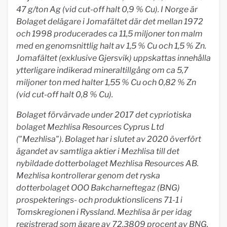
47 g/ton Ag (vid cut-off halt 0,9 % Cu). I Norge är
Bolaget delägare i Jomafältet där det mellan 1972
och 1998 producerades ca 11,5 miljoner ton malm
med en genomsnittlig halt av 1,5 % Cu och 1,5 % Zn.
Jomafältet (exklusive Gjersvik) uppskattas innehålla
ytterligare indikerad mineraltillgång om ca 5,7
miljoner ton med halter 1,55 % Cu och 0,82 % Zn
(vid cut-off halt 0,8 % Cu).
Bolaget förvärvade under 2017 det cypriotiska
bolaget Mezhlisa Resources Cyprus Ltd
("Mezhlisa"). Bolaget har i slutet av 2020 överfört
ägandet av samtliga aktier i Mezhlisa till det
nybildade dotterbolaget Mezhlisa Resources AB.
Mezhlisa kontrollerar genom det ryska
dotterbolaget OOO Bakcharneftegaz (BNG)
prospekterings- och produktionslicens 71-1 i
Tomskregionen i Ryssland. Mezhlisa är per idag
registrerad som ägare av 72,3809 procent av BNG.