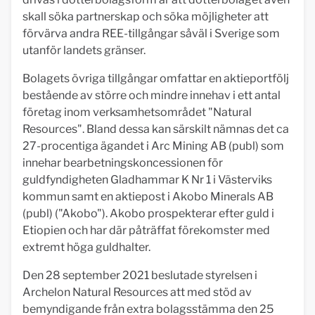
skall söka partnerskap och söka möjligheter att
förvärva andra REE-tillgångar såväl i Sverige som
utanför landets gränser.
Bolagets övriga tillgångar omfattar en aktieportfölj
bestående av större och mindre innehav i ett antal
företag inom verksamhetsområdet "Natural
Resources". Bland dessa kan särskilt nämnas det ca
27-procentiga ägandet i Arc Mining AB (publ) som
innehar bearbetningskoncessionen för
guldfyndigheten Gladhammar K Nr 1 i Västerviks
kommun samt en aktiepost i Akobo Minerals AB
(publ) ("Akobo"). Akobo prospekterar efter guld i
Etiopien och har där påträffat förekomster med
extremt höga guldhalter.
Den 28 september 2021 beslutade styrelsen i
Archelon Natural Resources att med stöd av
bemyndigande från extra bolagsstämma den 25