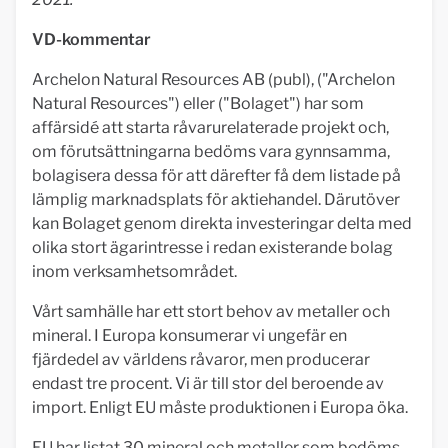
VD-kommentar
Archelon Natural Resources AB (publ), ("Archelon
Natural Resources") eller ("Bolaget") har som
affärsidé att starta råvarurelaterade projekt och,
om förutsättningarna bedöms vara gynnsamma,
bolagisera dessa för att därefter få dem listade på
lämplig marknadsplats för aktiehandel. Därutöver
kan Bolaget genom direkta investeringar delta med
olika stort ägarintresse i redan existerande bolag
inom verksamhetsområdet.
Vårt samhälle har ett stort behov av metaller och
mineral. I Europa konsumerar vi ungefär en
fjärdedel av världens råvaror, men producerar
endast tre procent. Vi är till stor del beroende av
import. Enligt EU måste produktionen i Europa öka.
EU har listat 30 mineral och metaller som bedöms