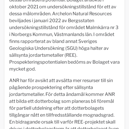
oktober 2021 om undersökningstillstånd för ett av
dessa målområden. Archelon Natural Resources
beviljades i januari 2022 av Bergsstaten
undersökningstillstånd för området Malmkärra nr 3
i Norbergs Kommun, Västmanlands län. I området
finns rapporterat av bland annat Sveriges
Geologiska Undersökning (SGU) höga halter av
sällsynta jordartsmetaller (REE).
Prospekteringspotentialen bedöms av Bolaget vara
mycket god.
ANR har för avsikt att avsätta mer resurser till sin
pågående prospektering efter sällsynta
jordartsmetaller. För detta ändamål kommer ANR
att bilda ett dotterbolag som planeras bli föremål
för partiell utdelning efter att dotterbolagets
tillgångar nått en tillfredsställande mognadsgrad.
En bidragande orsak till varför REE-projektet skall
drivas i dotterbolagsform är att dotterbolaget även