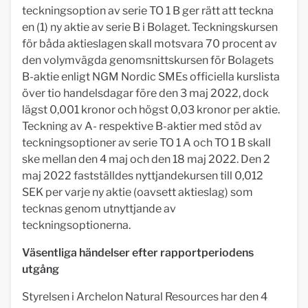
teckningsoption av serie TO 1 B ger rätt att teckna
en (1) ny aktie av serie B i Bolaget. Teckningskursen
för båda aktieslagen skall motsvara 70 procent av
den volymvägda genomsnittskursen för Bolagets
B-aktie enligt NGM Nordic SMEs officiella kurslista
över tio handelsdagar före den 3 maj 2022, dock
lägst 0,001 kronor och högst 0,03 kronor per aktie.
Teckning av A- respektive B-aktier med stöd av
teckningsoptioner av serie TO 1 A och TO 1 B skall
ske mellan den 4 maj och den 18 maj 2022. Den 2
maj 2022 fastställdes nyttjandekursen till 0,012
SEK per varje ny aktie (oavsett aktieslag) som
tecknas genom utnyttjande av
teckningsoptionerna.
Väsentliga händelser efter rapportperiodens
utgång
Styrelsen i Archelon Natural Resources har den 4