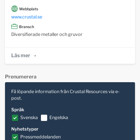
Webbplats
www.crustal.se
Bransch
Diversifierade metaller och gruvor
Läs mer
Prenumerera
Få löpande information från Crustal Resources via e-
post.
Språk
Svenska
Engelska
Nyhetstyper
Pressmeddelanden