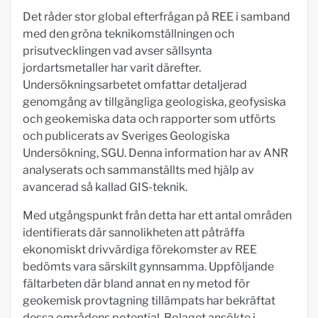
Det råder stor global efterfrågan på REE i samband
med den gröna teknikomställningen och
prisutvecklingen vad avser sällsynta
jordartsmetaller har varit därefter.
Undersökningsarbetet omfattar detaljerad
genomgång av tillgängliga geologiska, geofysiska
och geokemiska data och rapporter som utförts
och publicerats av Sveriges Geologiska
Undersökning, SGU. Denna information har av ANR
analyserats och sammanställts med hjälp av
avancerad så kallad GIS-teknik.
Med utgångspunkt från detta har ett antal områden
identifierats där sannolikheten att påträffa
ekonomiskt drivvärdiga förekomster av REE
bedömts vara särskilt gynnsamma. Uppföljande
fältarbeten där bland annat en ny metod för
geokemisk provtagning tillämpats har bekräftat
dessa områdens potential. Bolaget ansökte i