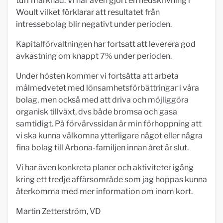
tuff marknad. Vi har även gjort en nedskrivning i
Woult vilket förklarar att resultatet från
intressebolag blir negativt under perioden.
Kapitalförvaltningen har fortsatt att leverera god
avkastning om knappt 7% under perioden.
Under hösten kommer vi fortsätta att arbeta
målmedvetet med lönsamhetsförbättringar i våra
bolag, men också med att driva och möjliggöra
organisk tillväxt, dvs både bromsa och gasa
samtidigt. På förvärvssidan är min förhoppning att
vi ska kunna välkomna ytterligare något eller några
fina bolag till Arbona-familjen innan året är slut.
Vi har även konkreta planer och aktiviteter igång
kring ett tredje affärsområde som jag hoppas kunna
återkomma med mer information om inom kort.
Martin Zetterström, VD