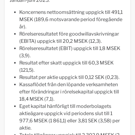
Januari-juni 2025:
Koncernens nettoomsättning uppgick till 491,1
MSEK (189,6 motsvarande period föregående
år).
Rörelseresultatet före goodwillavskrivningar
(EBITA) uppgick till 20,2 MSEK (12,3).
Rörelseresultatet (EBIT) uppgick till 1,8 MSEK
(3,9).
Resultat efter skatt uppgick till 60,3 MSEK
(121,5).
Resultat per aktie uppgick till 0,12 SEK (0,23).
Kassaflödet från den löpande verksamheten
efter förändringar i rörelsekapital uppgick till
18,4 MSEK (7,1).
Eget kapital hänförligt till moderbolagets
aktieägare uppgick vid periodens slut till 1
977,6 MSEK (1 861,1) eller 3,81 SEK (3,58) per
aktie.