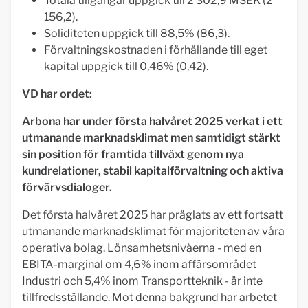
Totala tillgångar uppgick till 2 302,9 MSEK (2
156,2).
Soliditeten uppgick till 88,5% (86,3).
Förvaltningskostnaden i förhållande till eget
kapital uppgick till 0,46% (0,42).
VD har ordet:
Arbona har under första halvåret 2025 verkat i ett
utmanande marknadsklimat men samtidigt stärkt
sin position för framtida tillväxt genom nya
kundrelationer, stabil kapitalförvaltning och aktiva
förvärvsdialoger.
Det första halvåret 2025 har präglats av ett fortsatt
utmanande marknadsklimat för majoriteten av våra
operativa bolag. Lönsamhetsnivåerna - med en
EBITA-marginal om 4,6% inom affärsområdet
Industri och 5,4% inom Transportteknik - är inte
tillfredsställande. Mot denna bakgrund har arbetet