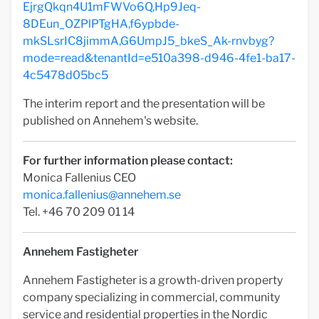
EjrgQkqn4U1mFWVo6Q,Hp9Jeq-
8DEun_OZPlPTgHA,f6ypbde-
mkSLsrIC8jimmA,G6UmpJ5_bkeS_Ak-rnvbyg?
mode=read&tenantId=e510a398-d946-4fe1-ba17-
4c5478d05bc5
The interim report and the presentation will be
published on Annehem's website.
For further information please contact:
Monica Fallenius CEO
monica.fallenius@annehem.se
Tel. +46 70 209 01 14
Annehem Fastigheter
Annehem Fastigheter is a growth-driven property
company specializing in commercial, community
service and residential properties in the Nordic