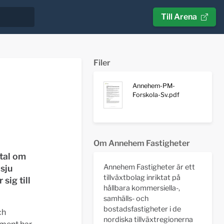
Till Arena
Filer
Annehem-PM-
Forskola-Sv.pdf
Om Annehem Fastigheter
tal om
Annehem Fastigheter är ett
sju
tillväxtbolag inriktat på
sig till
hållbara kommersiella-,
samhälls- och
bostadsfastigheter i de
ch
nordiska tillväxtregionerna