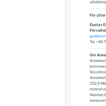
utbildni
För ytter
Gustav E
Förvaltn
gustav.e
Tel. +46
Om Anne
Annehem F
kommersie
Stockhol
Annehem 
252,9 Mk
noterat 
Nasdaq G
www.ann