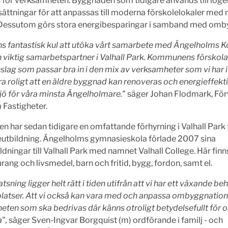
 för verksamheten. Byggnaden som tidigare används till log
sättningar för att anpassas till moderna förskolelokaler med nä
 Dessutom görs stora energibesparingar i samband med om
ns fantastisk kul att utöka vårt samarbete med Ängelholms
 viktig samarbetspartner i Valhall Park. Kommunens förskola b
inslag som passar bra in i den mix av verksamheter som vi har i
ra roligt att en äldre byggnad kan renoveras och energieffekti
ljö för våra minsta Ängelholmare."
säger Johan Flodmark, För
Fastigheter.
har sedan tidigare en omfattande förhyrning i Valhall Park f
utbildning. Ängelholms gymnasieskola förlade 2007 sina
ldningar till Valhall Park med namnet Valhall College. Här fi
urang och livsmedel, barn och fritid, bygg, fordon, samt el.
tsning ligger helt rätt i tiden utifrån att vi har ett växande be
latser. Att vi också kan vara med och anpassa ombyggnation
ten som ska bedrivas där känns otroligt betydelsefullt för 
a",
säger Sven-Ingvar Borgquist (m) ordförande i familj - och