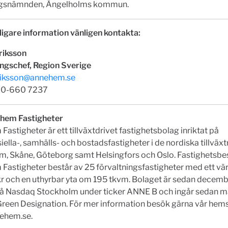
ngsnämnden, Ängelholms kommun.
ligare information vänligen kontakta:
riksson
ingschef, Region Sverige
riksson@annehem.se
 70-660 7237
hem Fastigheter
astigheter är ett tillväxtdrivet fastighetsbolag inriktat på
lla-, samhälls- och bostadsfastigheter i de nordiska tillväx
m, Skåne, Göteborg samt Helsingfors och Oslo. Fastighetsbes
Fastigheter består av 25 förvaltningsfastigheter med ett vä
r och en uthyrbar yta om 195 tkvm. Bolaget är sedan decem
på Nasdaq Stockholm under ticker ANNE B och ingår sedan m
reen Designation. För mer information besök gärna vår hem
ehem.se.