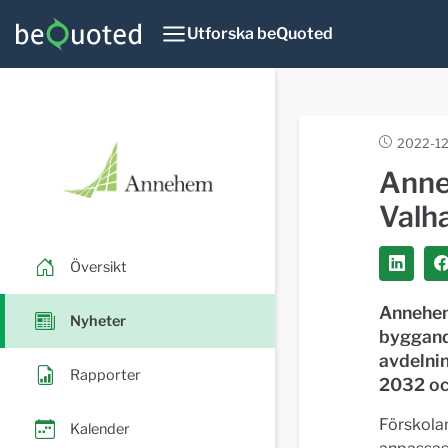
Utforska beQuoted
2022-12
Anne
Valha
Översikt
Annehem
Nyheter
byggande
avdelnin
Rapporter
2032 oc
Förskola
Kalender