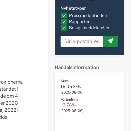
Nyhetstyper
Pressmeddelanden
Rapporter
Bolagsmeddelanden
Handelsinformation
Kurs
tregionerna
16,05 SEK
tåndet i
(
2026-08-06
)
rde om 4
Förändring
ber 2020
−3,78%
aj 2022 i
(
2025-08-06
)
sida