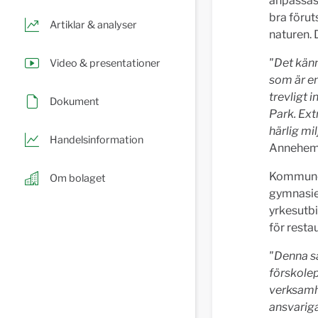
anpassas
bra förut
Artiklar & analyser
naturen.
"Det kän
Video & presentationer
som är en
trevligt 
Dokument
Park. Ext
härlig mi
Handelsinformation
Annehem 
Kommunen 
Om bolaget
gymnasie
yrkesutbi
för resta
"Denna sa
förskolep
verksamhe
ansvarig