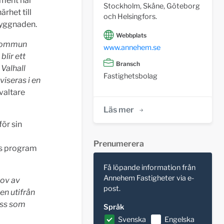
ement har
Stockholm, Skåne, Göteborg
rhet till
och Helsingfors.
byggnaden.
Webbplats
 Kommun
www.annehem.se
lir ett
Bransch
 Valhall
Fastighetsbolag
viseras i en
valtare
Läs mer
ör sin
Prenumerera
nns program
Få löpande information från
Annehem Fastigheter via e-
hov av
post.
en utifrån
oss som
Språk
Svenska
Engelska