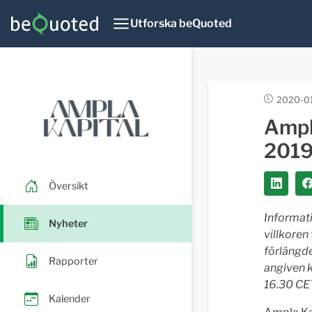
Utforska beQuoted
2020-01
Ampl
201
Översikt
Informati
Nyheter
villkoren
förlängd
Rapporter
angiven k
16.30 CE
Kalender