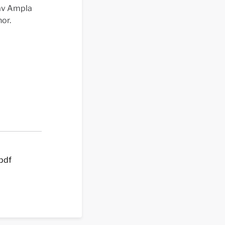
 av Ampla
or.
pdf