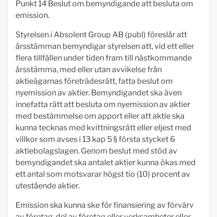
Punkt 14 Beslut om bemyndigande att besluta om
emission.
Styrelsen i Absolent Group AB (publ) föreslår att
årsstämman bemyndigar styrelsen att, vid ett eller
flera tillfällen under tiden fram till nästkommande
årsstämma, med eller utan avvikelse från
aktieägarnas företrädesrätt, fatta beslut om
nyemission av aktier. Bemyndigandet ska även
innefatta rätt att besluta om nyemission av aktier
med bestämmelse om apport eller att aktie ska
kunna tecknas med kvittningsrätt eller eljest med
villkor som avses i 13 kap 5 § första stycket 6
aktiebolagslagen. Genom beslut med stöd av
bemyndigandet ska antalet aktier kunna ökas med
ett antal som motsvarar högst tio (10) procent av
utestående aktier.
Emission ska kunna ske för finansiering av förvärv
av företag, del av företag eller verksamheter eller