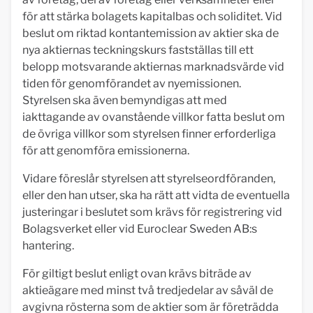
för att stärka bolagets kapitalbas och soliditet. Vid
beslut om riktad kontantemission av aktier ska de
nya aktiernas teckningskurs fastställas till ett
belopp motsvarande aktiernas marknadsvärde vid
tiden för genomförandet av nyemissionen.
Styrelsen ska även bemyndigas att med
iakttagande av ovanstående villkor fatta beslut om
de övriga villkor som styrelsen finner erforderliga
för att genomföra emissionerna.
Vidare föreslår styrelsen att styrelseordföranden,
eller den han utser, ska ha rätt att vidta de eventuella
justeringar i beslutet som krävs för registrering vid
Bolagsverket eller vid Euroclear Sweden AB:s
hantering.
För giltigt beslut enligt ovan krävs biträde av
aktieägare med minst två tredjedelar av såväl de
avgivna rösterna som de aktier som är företrädda