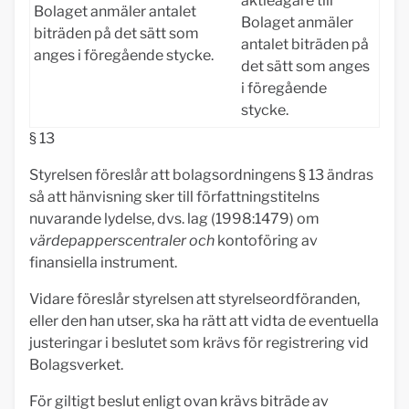
aktieägare till
Bolaget anmäler antalet
Bolaget anmäler
biträden på det sätt som
antalet biträden på
anges i föregående stycke.
det sätt som anges
i föregående
stycke.
§ 13
Styrelsen föreslår att bolagsordningens § 13 ändras
så att hänvisning sker till författningstitelns
nuvarande lydelse, dvs. lag (1998:1479) om
värdepapperscentraler och
kontoföring av
finansiella instrument.
Vidare föreslår styrelsen att styrelseordföranden,
eller den han utser, ska ha rätt att vidta de eventuella
justeringar i beslutet som krävs för registrering vid
Bolagsverket.
För giltigt beslut enligt ovan krävs biträde av