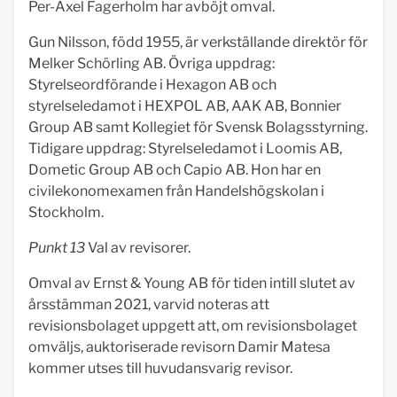
Per-Axel Fagerholm har avböjt omval.
Gun Nilsson, född 1955, är verkställande direktör för
Melker Schörling AB. Övriga uppdrag:
Styrelseordförande i Hexagon AB och
styrelseledamot i HEXPOL AB, AAK AB, Bonnier
Group AB samt Kollegiet för Svensk Bolagsstyrning.
Tidigare uppdrag: Styrelseledamot i Loomis AB,
Dometic Group AB och Capio AB. Hon har en
civilekonomexamen från Handelshögskolan i
Stockholm.
Punkt 13
Val av revisorer.
Omval av Ernst & Young AB för tiden intill slutet av
årsstämman 2021, varvid noteras att
revisionsbolaget uppgett att, om revisionsbolaget
omväljs, auktoriserade revisorn Damir Matesa
kommer utses till huvudansvarig revisor.