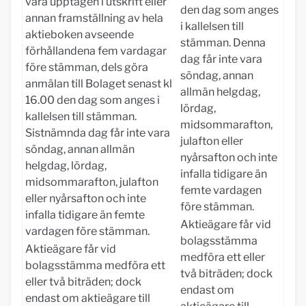
vara upptagen i utskrift eller
den dag som anges
annan framställning av hela
i kallelsen till
aktieboken avseende
stämman. Denna
förhållandena fem vardagar
dag får inte vara
före stämman, dels göra
söndag, annan
anmälan till Bolaget senast kl
allmän helgdag,
16.00 den dag som anges i
lördag,
kallelsen till stämman.
midsommarafton,
Sistnämnda dag får inte vara
julafton eller
söndag, annan allmän
nyårsafton och inte
helgdag, lördag,
infalla tidigare än
midsommarafton, julafton
femte vardagen
eller nyårsafton och inte
före stämman.
infalla tidigare än femte
Aktieägare får vid
vardagen före stämman.
bolagsstämma
Aktieägare får vid
medföra ett eller
bolagsstämma medföra ett
två biträden; dock
eller två biträden; dock
endast om
endast om aktieägare till