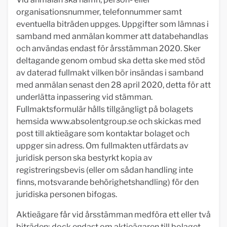
organisationsnummer, telefonnummer samt
eventuella biträden uppges. Uppgifter som lämnas i
samband med anmälan kommer att databehandlas
och användas endast för årsstämman 2020. Sker
deltagande genom ombud ska detta ske med stöd
av daterad fullmakt vilken bör insändas i samband
med anmälan senast den 28 april 2020, detta för att
underlätta inpassering vid stämman.
Fullmaktsformulär hålls tillgängligt på bolagets
hemsida www.absolentgroup.se och skickas med
post till aktieägare som kontaktar bolaget och
uppger sin adress. Om fullmakten utfärdats av
juridisk person ska bestyrkt kopia av
registreringsbevis (eller om sådan handling inte
finns, motsvarande behörighetshandling) för den
juridiska personen bifogas.
Aktieägare får vid årsstämman medföra ett eller två
biträden; dock endast om aktieägaren till bolaget