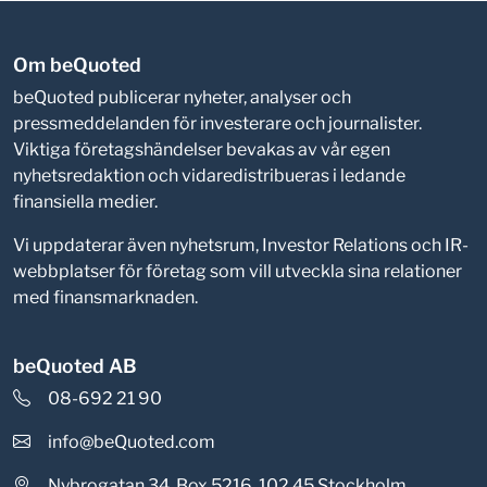
Om beQuoted
beQuoted publicerar nyheter, analyser och
pressmeddelanden för investerare och journalister.
Viktiga företagshändelser bevakas av vår egen
nyhetsredaktion och vidaredistribueras i ledande
finansiella medier.
Vi uppdaterar även nyhetsrum, Investor Relations och IR-
webbplatser för företag som vill utveckla sina relationer
med finansmarknaden.
beQuoted AB
08-692 21 90
info@beQuoted.com
Nybrogatan 34, Box 5216, 102 45 Stockholm