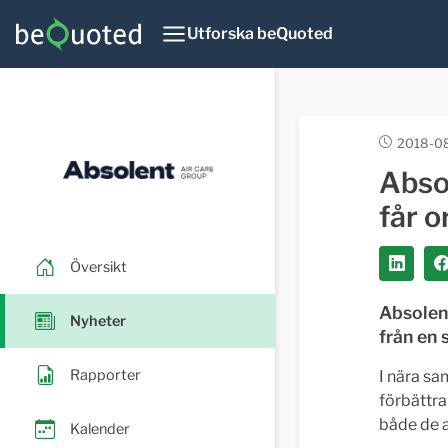
Utforska beQuoted
2018-08
Abso
får o
Översikt
Absolen
Nyheter
från en 
Rapporter
I nära sa
förbättra
både de a
Kalender