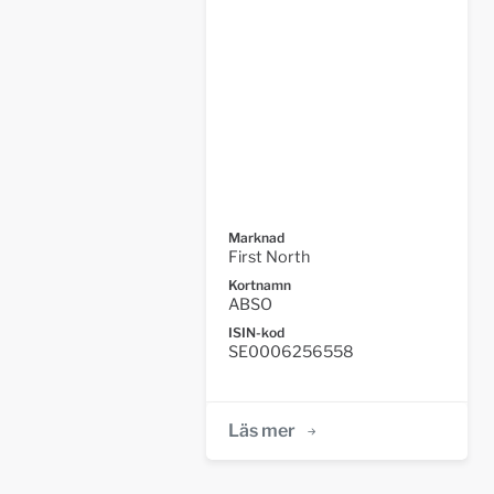
Marknad
First North
Kortnamn
ABSO
ISIN-kod
SE0006256558
Läs mer