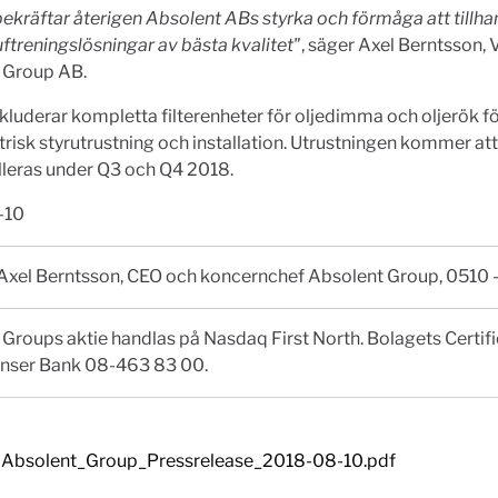
ekräftar återigen Absolent ABs styrka och förmåga att tillha
uftreningslösningar av bästa kvalitet"
, säger Axel Berntsson,
 Group AB.
kluderar kompletta filterenheter för oljedimma och oljerök 
risk styrutrustning och installation. Utrustningen kommer att
lleras under Q3 och Q4 2018.
-10
 Axel Berntsson, CEO och koncernchef Absolent Group, 0510 
Groups aktie handlas på Nasdaq First North. Bolagets Certif
Penser Bank 08-463 83 00.
Absolent_Group_Pressrelease_2018-08-10.pdf