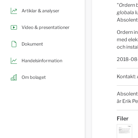
"Ordern b
Artiklar & analyser
globala l
Absolent
Video & presentationer
Ordern in
med elekt
Dokument
och insta
2018-08
Handelsinformation
Kontakt:
Om bolaget
Absolent 
är Erik 
Filer