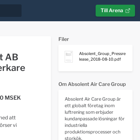
Till Arena
Filer
Absolent_Group_Pressre
t AB
lease_2018-08-10.pdf
erkare
Om Absolent Air Care Group
 10 MSEK
Absolent Air Care Group är
ett globalt företag inom
luftrening som erbjuder
med att
kundanpassade lösningar för
örser vi
industriella
produktionsprocesser och
storkök.