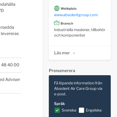
ndahålla
Webbplats
 VD
www.absolentgroup.com
Bransch
försedda
Industriella maskiner, tillbehör
 levereras
och komponenter
Läs mer
- 48 40 00
Prenumerera
ied Adviser
Få löpande information från
Absolent Air Care Group via
e-post.
Språk
Svenska
Engelska