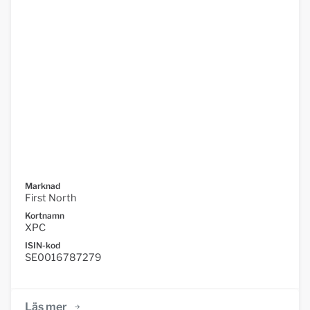
Marknad
First North
Kortnamn
XPC
ISIN-kod
SE0016787279
Läs mer