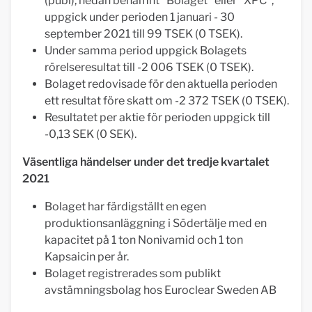
(publ), nedan benämnt "Bolaget" eller "XPC",
uppgick under perioden 1 januari - 30
september 2021 till 99 TSEK (0 TSEK).
Under samma period uppgick Bolagets
rörelseresultat till -2 006 TSEK (0 TSEK).
Bolaget redovisade för den aktuella perioden
ett resultat före skatt om -2 372 TSEK (0 TSEK).
Resultatet per aktie för perioden uppgick till
-0,13 SEK (0 SEK).
Väsentliga händelser under det tredje kvartalet
2021
Bolaget har färdigställt en egen
produktionsanläggning i Södertälje med en
kapacitet på 1 ton Nonivamid och 1 ton
Kapsaicin per år.
Bolaget registrerades som publikt
avstämningsbolag hos Euroclear Sweden AB