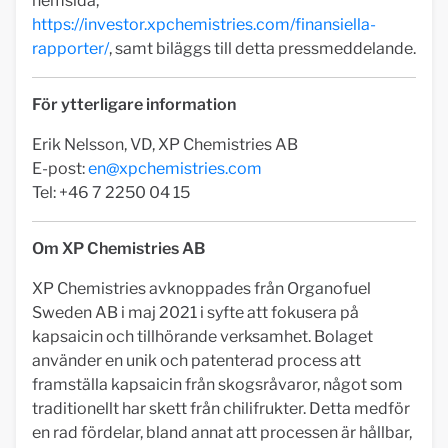
hemsida,
https://investor.xpchemistries.com/finansiella-
rapporter/
, samt biläggs till detta pressmeddelande.
För ytterligare information
Erik Nelsson, VD, XP Chemistries AB
E-post:
en@xpchemistries.com
Tel: +46 7 2250 04 15
Om XP Chemistries AB
XP Chemistries avknoppades från Organofuel
Sweden AB i maj 2021 i syfte att fokusera på
kapsaicin och tillhörande verksamhet. Bolaget
använder en unik och patenterad process att
framställa kapsaicin från skogsråvaror, något som
traditionellt har skett från chilifrukter. Detta medför
en rad fördelar, bland annat att processen är hållbar,