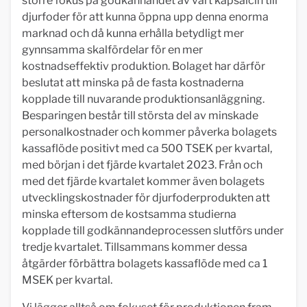
större fokus på godkännandet av vårt kapsaicin till
djurfoder för att kunna öppna upp denna enorma
marknad och då kunna erhålla betydligt mer
gynnsamma skalfördelar för en mer
kostnadseffektiv produktion. Bolaget har därför
beslutat att minska på de fasta kostnaderna
kopplade till nuvarande produktionsanläggning.
Besparingen består till största del av minskade
personalkostnader och kommer påverka bolagets
kassaflöde positivt med ca 500 TSEK per kvartal,
med början i det fjärde kvartalet 2023. Från och
med det fjärde kvartalet kommer även bolagets
utvecklingskostnader för djurfoderprodukten att
minska eftersom de kostsamma studierna
kopplade till godkännandeprocessen slutförs under
tredje kvartalet. Tillsammans kommer dessa
åtgärder förbättra bolagets kassaflöde med ca 1
MSEK per kvartal.