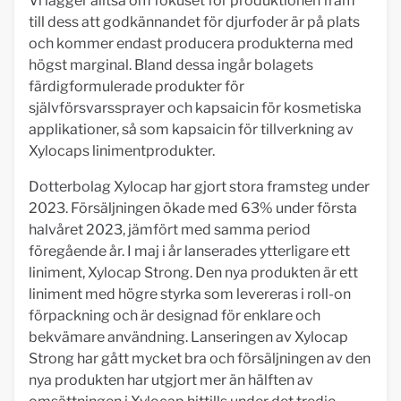
Vi lägger alltså om fokuset för produktionen fram
till dess att godkännandet för djurfoder är på plats
och kommer endast producera produkterna med
högst marginal. Bland dessa ingår bolagets
färdigformulerade produkter för
självförsvarssprayer och kapsaicin för kosmetiska
applikationer, så som kapsaicin för tillverkning av
Xylocaps linimentprodukter.
Dotterbolag Xylocap har gjort stora framsteg under
2023. Försäljningen ökade med 63% under första
halvåret 2023, jämfört med samma period
föregående år. I maj i år lanserades ytterligare ett
liniment, Xylocap Strong. Den nya produkten är ett
liniment med högre styrka som levereras i roll-on
förpackning och är designad för enklare och
bekvämare användning. Lanseringen av Xylocap
Strong har gått mycket bra och försäljningen av den
nya produkten har utgjort mer än hälften av