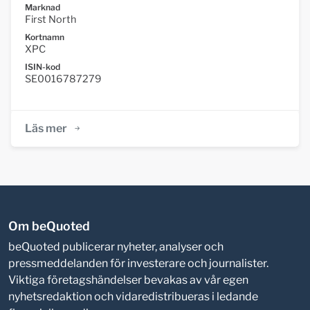
Marknad
First North
Kortnamn
XPC
ISIN-kod
SE0016787279
Läs mer
Om beQuoted
beQuoted publicerar nyheter, analyser och
pressmeddelanden för investerare och journalister.
Viktiga företagshändelser bevakas av vår egen
nyhetsredaktion och vidaredistribueras i ledande