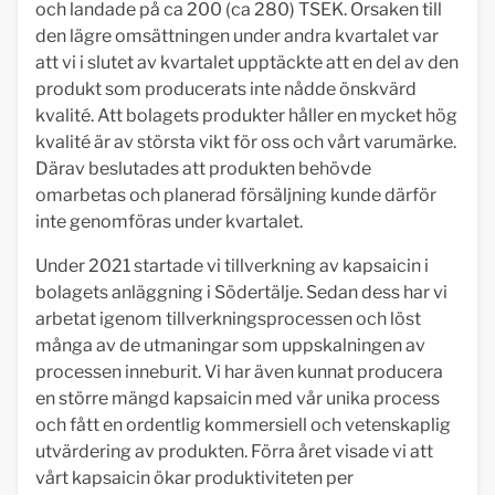
och landade på ca 200 (ca 280) TSEK. Orsaken till
den lägre omsättningen under andra kvartalet var
att vi i slutet av kvartalet upptäckte att en del av den
produkt som producerats inte nådde önskvärd
kvalité. Att bolagets produkter håller en mycket hög
kvalité är av största vikt för oss och vårt varumärke.
Därav beslutades att produkten behövde
omarbetas och planerad försäljning kunde därför
inte genomföras under kvartalet.
Under 2021 startade vi tillverkning av kapsaicin i
bolagets anläggning i Södertälje. Sedan dess har vi
arbetat igenom tillverkningsprocessen och löst
många av de utmaningar som uppskalningen av
processen inneburit. Vi har även kunnat producera
en större mängd kapsaicin med vår unika process
och fått en ordentlig kommersiell och vetenskaplig
utvärdering av produkten. Förra året visade vi att
vårt kapsaicin ökar produktiviteten per