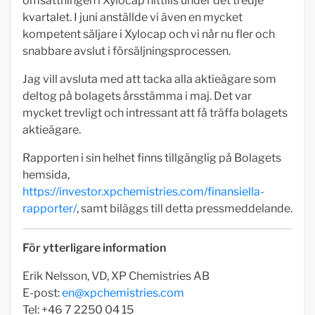
omsättningen i Xylocap hittills under det tredje
kvartalet. I juni anställde vi även en mycket
kompetent säljare i Xylocap och vi når nu fler och
snabbare avslut i försäljningsprocessen.
Jag vill avsluta med att tacka alla aktieägare som
deltog på bolagets årsstämma i maj. Det var
mycket trevligt och intressant att få träffa bolagets
aktieägare.
Rapporten i sin helhet finns tillgänglig på Bolagets
hemsida,
https://investor.xpchemistries.com/finansiella-
rapporter/
, samt biläggs till detta pressmeddelande.
För ytterligare information
Erik Nelsson, VD, XP Chemistries AB
E-post:
en@xpchemistries.com
Tel: +46 7 2250 04 15