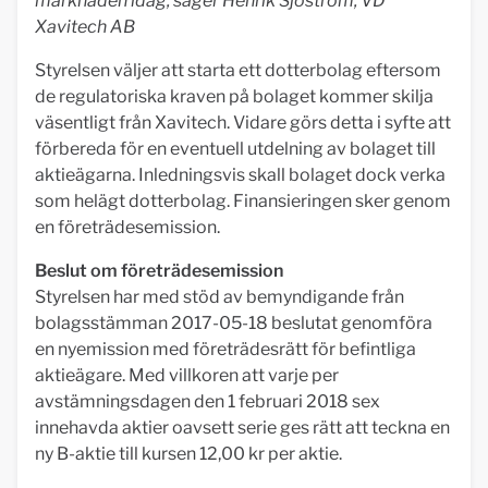
marknaden idag, säger Henrik Sjöström, VD
Xavitech AB
Styrelsen väljer att starta ett dotterbolag eftersom
de regulatoriska kraven på bolaget kommer skilja
väsentligt från Xavitech. Vidare görs detta i syfte att
förbereda för en eventuell utdelning av bolaget till
aktieägarna. Inledningsvis skall bolaget dock verka
som helägt dotterbolag. Finansieringen sker genom
en företrädesemission.
Beslut om företrädesemission
Styrelsen har med stöd av bemyndigande från
bolagsstämman 2017-05-18 beslutat genomföra
en nyemission med företrädesrätt för befintliga
aktieägare. Med villkoren att varje per
avstämningsdagen den 1 februari 2018 sex
innehavda aktier oavsett serie ges rätt att teckna en
ny B-aktie till kursen 12,00 kr per aktie.