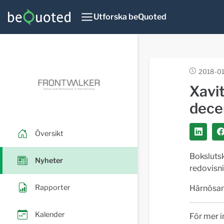
Utforska beQuoted
2018-01
Xavi
dece
Översikt
Boksluts
Nyheter
redovisni
Rapporter
Härnösan
Kalender
För mer i