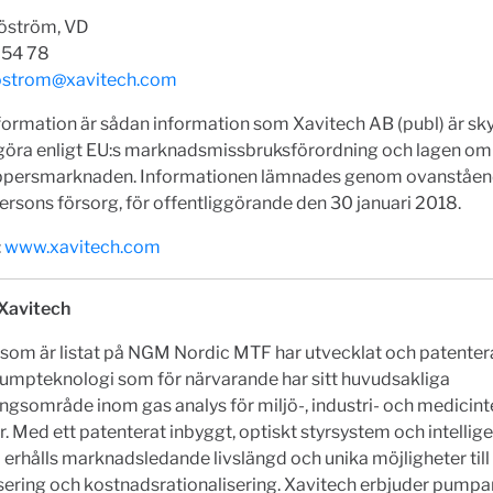
jöström, VD
 54 78
jostrom@xavitech.com
ormation är sådan information som Xavitech AB (publ) är sky
ggöra enligt EU:s marknadsmissbruksförordning och lagen om
persmarknaden. Informationen lämnades genom ovanståe
rsons försorg, för offentliggörande den 30 januari 2018.
:
www.xavitech.com
Xavitech
som är listat på NGM Nordic MTF har utvecklat och patentera
pumpteknologi som för närvarande har sitt huvudsakliga
gsområde inom gas analys för miljö-, industri- och medicin
. Med ett patenterat inbyggt, optiskt styrsystem och intellig
erhålls marknadsledande livslängd och unika möjligheter till
sering och kostnadsrationalisering. Xavitech erbjuder pumpar