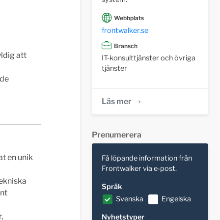
Webbplats
frontwalker.se
Bransch
ldig att
IT-konsulttjänster och övriga
tjänster
nde
Läs mer
Prenumerera
t en unik
Få löpande information från
Frontwalker via e-post.
tekniska
Språk
ent
Svenska
Engelska
,
Nyhetstyper