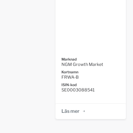
Marknad
NGM Growth Market
Kortnamn
FRWA-B
ISIN-kod
SE0003088541
Läs mer