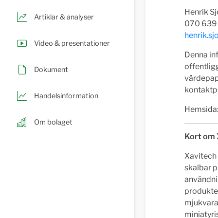
Henrik S
Artiklar & analyser
070 639
henrik.s
Video & presentationer
Denna inf
offentli
Dokument
värdepap
kontaktpe
Handelsinformation
Hemsida
Om bolaget
Kort om 
Xavitech 
skalbar 
användnin
produkter
mjukvara 
miniatyri