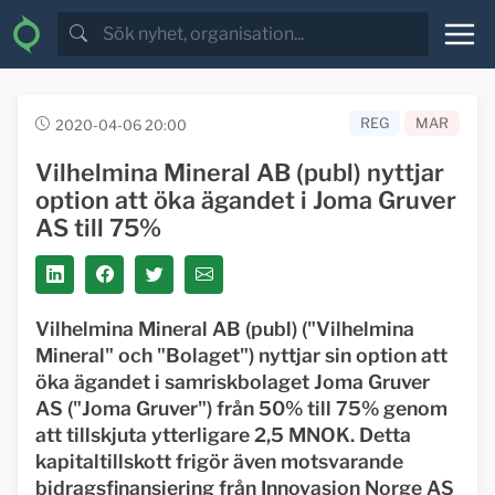
REG
MAR
2020-04-06 20:00
Vilhelmina Mineral AB (publ) nyttjar
option att öka ägandet i Joma Gruver
AS till 75%
Vilhelmina Mineral AB (publ) ("Vilhelmina
Mineral" och "Bolaget") nyttjar sin option att
öka ägandet i samriskbolaget Joma Gruver
AS ("Joma Gruver") från 50% till 75% genom
att tillskjuta ytterligare 2,5 MNOK. Detta
kapitaltillskott frigör även motsvarande
bidragsfinansiering från Innovasjon Norge AS