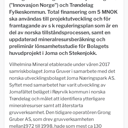
("
Innovasjon Norge") och Trøndelag
Fylkeskommun. Total finansering om 5 MNOK
ska användas till projektutveckling och för
framtagande av s k reguleringsplan som är en
del av norska tillståndsprocessen, samt en
uppdaterad mineralresursberäkning och
preliminär lönsamhetsstudie för Bolagets
huvudprojekt i Joma och Stekenjokk.
Vilhelmina Mineral etablerade under våren 2017
samriskbolaget Joma Gruver i samarbete med det
norska utvecklingsbolaget Joma Næringspark AS.
Syftet med samarbetet har varit utveckling av
Jomafältet beläget i Røyrvik kommun i norska
Trøndelag och målet att identifiera ytterligare
mineralresurser samt att återstarta
gruvverksamhet. Den tidigare operatören Grong
Gruber AS, som drev gruvverksamheten
mellan1972 till 1998, hade som mest ca 130