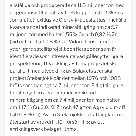
anställda och producerade ca 11,5 miljoner ton med
en genomsnittlig halt av 1,5% koppar och 1,5% zink.
Jomafältet (exklusive Gjersvik) uppskattas innehålla
kvarvarande indikerad mineraltillgång om ca 5,7
miljoner ton med halter 1,55 % Cu och 0,82 % Zn
(vid cut-off halt 0,8 % Cu). Vidare finns i området
ytterligare satellitprojekt och flera zoner som är
identifierade som intressanta vad gäller ytterligare
prospektering. Utveckling av Jomaprojektet sker
parallellt med utveckling av Bolagets svenska
projekt Stekenjokk där det mellan 1976 och 1988
bröts sammanlagt ca 7 miljoner ton. Enligt tidigare
beräkning finns kvarvarande indikerad
mineraltillgång om ca 7,4 miljoner ton med halter
om 1,17 % Cu, 3,01 % Zn och 47 g/ton Ag (vid cut-off
halt 0,9 % Cu). Även i Stekenjokk omfattar planerna
återstart av gruvdrift för försörjning av ett
anrikningsverk beläget i Joma.