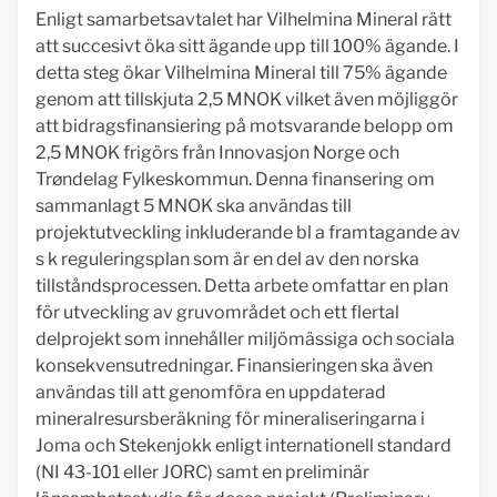
Enligt samarbetsavtalet har Vilhelmina Mineral rätt
att succesivt öka sitt ägande upp till 100% ägande. I
detta steg ökar Vilhelmina Mineral till 75% ägande
genom att tillskjuta 2,5 MNOK vilket även möjliggör
att bidragsfinansiering på motsvarande belopp om
2,5 MNOK frigörs från Innovasjon Norge och
Trøndelag Fylkeskommun. Denna finansering om
sammanlagt 5 MNOK ska användas till
projektutveckling inkluderande bl a framtagande av
s k reguleringsplan som är en del av den norska
tillståndsprocessen. Detta arbete omfattar en plan
för utveckling av gruvområdet och ett flertal
delprojekt som innehåller miljömässiga och sociala
konsekvensutredningar. Finansieringen ska även
användas till att genomföra en uppdaterad
mineralresursberäkning för mineraliseringarna i
Joma och Stekenjokk enligt internationell standard
(NI 43-101 eller JORC) samt en preliminär