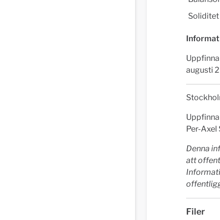
Solidite
Informati
Uppfinnar
augusti 
Stockhol
Uppfinnar
Per-Axel
Denna in
att offe
Informat
offentlig
Filer