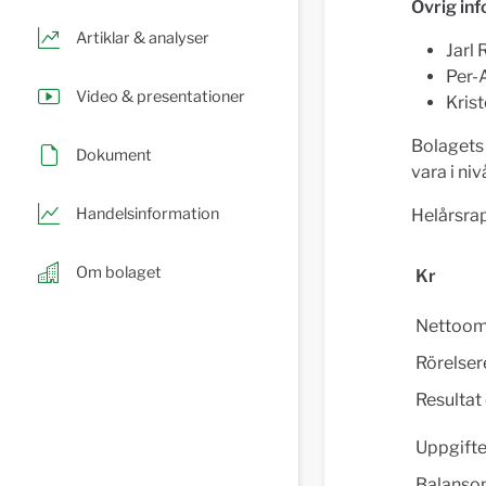
Övrig in
Artiklar & analyser
Jarl 
Per-
Video & presentationer
Krist
Bolagets
Dokument
vara i ni
Handelsinformation
Helårsrap
Om bolaget
Kr
Nettoom
Rörelser
Resultat 
Uppgifte
Balanso