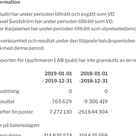
formation
Rudin har under perioden tillträtt och avgått som VD.
Axel Sundström har under perioden tillträtt som VD.
er Karjalainen har under perioden tillträtt som styrelseledamo
 verksamhet och resultat under den följande halvårsperiode
vå med denna period.
porten för Uppfinnaren 1 AB (publ) har inte granskats av en re
2019-01-01
2018-01-01
- 2019-12-31
-2018-12-31
sättning
0
0
esultat
-765 629
-9 306 419
efter fin poster
7 272 130
-261 644 304
r på balansdagen:
mslutning
314 835 574
319 635 559