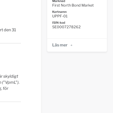
Marknad
First North Bond Market
Kortnamn
UPPF-01
ISIN-kod
SE0007278262
rt den 31
Läs mer
r skyldigt
 ("VpmL").
, för