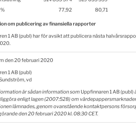
t %
77,92
80,71
on om publicering av finansiella rapporter
en 1 AB (publ) har för avsikt att publicera nästa halvårsrappo
2020.
m den 20 februari 2020
en 1 AB (publ)
 Sundström, vd
formation är sådan information som
Uppfinnaren 1 AB (publ)
ä
ntliggöra enligt lagen (2007:528) om värdepappersmarknaden
ionen lämnades, genom ovanstående kontaktpersons försorg
görande den 20 februari 2020 kl. 08:30 CET.