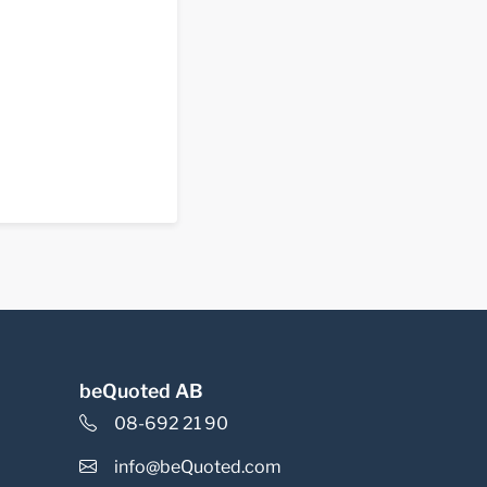
beQuoted AB
08-692 21 90
info@beQuoted.com