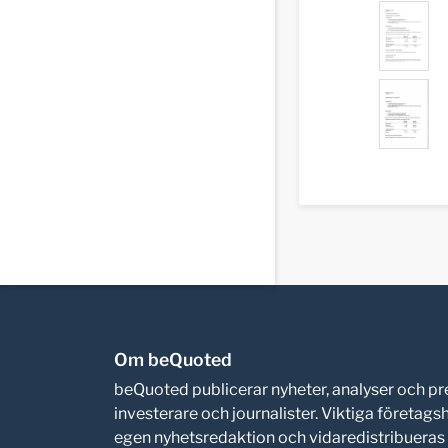
Om beQuoted
beQuoted publicerar nyheter, analyser och 
investerare och journalister. Viktiga företag
egen nyhetsredaktion och vidaredistribueras i