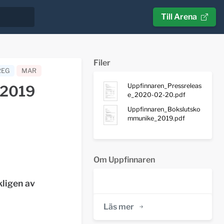
Till Arena
Filer
REG
MAR
Uppfinnaren_Pressreleas
r 2019
e_2020-02-20.pdf
Uppfinnaren_Bokslutsko
mmunike_2019.pdf
Om Uppfinnaren
kligen av
Läs mer