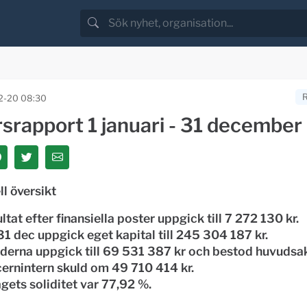
2-20 08:30
rsrapport 1 januari - 31 decembe
ll översikt
ltat efter finansiella poster uppgick till 7 272 130 kr.
31 dec uppgick eget kapital till 245 304 187 kr.
derna uppgick till 69 531 387 kr och bestod huvudsa
ernintern skuld om 49 710 414 kr.
gets soliditet var 77,92 %.