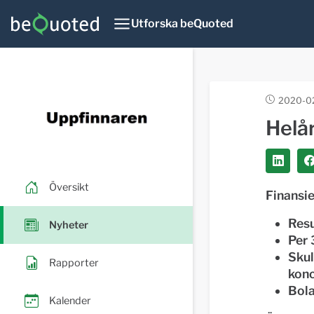
Utforska beQuoted
2020-0
Helå
Översikt
Finansie
Resu
Nyheter
Per 
Skul
Rapporter
konc
Bola
Kalender