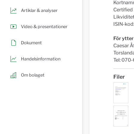
Kortnamn
Certified
Artiklar & analyser
Likvidite
ISIN-ko
Video & presentationer
För ytter
Dokument
Caesar Å
Torsland
Handelsinformation
Tel: 070
Om bolaget
Filer