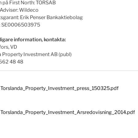
 på First North: TORSAB
 Adviser: Wildeco
tsgarant: Erik Penser Bankaktiebolag
d: SE0006503975
ligare information, kontakta:
fors, VD
a Property Investment AB (publ)
-662 48 48
Torslanda_Property_Investment_press_150325.pdf
Torslanda_Property_Investment_Arsredovisning_2014.pdf