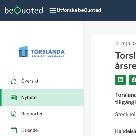
Utforska beQuoted
2015-03
Tors
årsr
Översikt
Torsland
Nyheter
tillgäng
Rapporter
Stockhol
Kalender
Handelsi