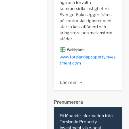
äga och förvalta
kommersiella fastigheter i
Sverige. Fokus ligger främst
på kontorsfastigheter med
starka kassaflöden i och
kring stora och mellanstora
städer.
Webbplats
www.torslandapropertyinves
tment.com
Läs mer
Prenumerera
Få löpande information från
Torslanda Property
Investment via e-post.