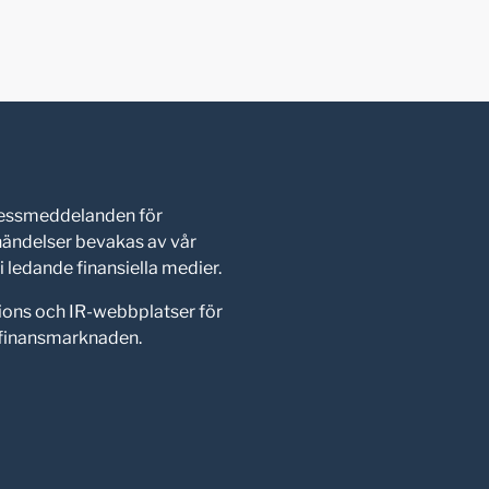
pressmeddelanden för
shändelser bevakas av vår
 ledande finansiella medier.
ions och IR-webbplatser för
d finansmarknaden.