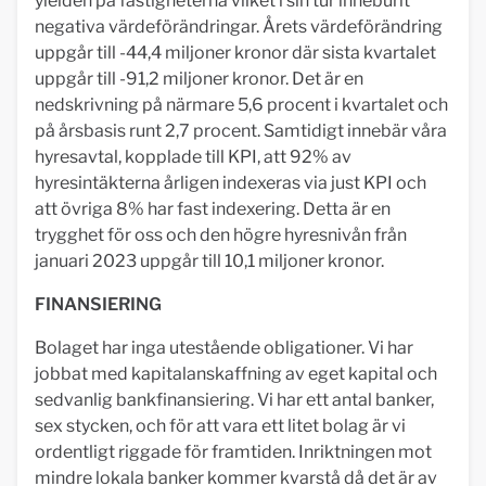
yielden på fastigheterna vilket i sin tur inneburit
negativa värdeförändringar. Årets värdeförändring
uppgår till -44,4 miljoner kronor där sista kvartalet
uppgår till -91,2 miljoner kronor. Det är en
nedskrivning på närmare 5,6 procent i kvartalet och
på årsbasis runt 2,7 procent. Samtidigt innebär våra
hyresavtal, kopplade till KPI, att 92% av
hyresintäkterna årligen indexeras via just KPI och
att övriga 8% har fast indexering. Detta är en
trygghet för oss och den högre hyresnivån från
januari 2023 uppgår till 10,1 miljoner kronor.
FINANSIERING
Bolaget har inga utestående obligationer. Vi har
jobbat med kapitalanskaffning av eget kapital och
sedvanlig bankfinansiering. Vi har ett antal banker,
sex stycken, och för att vara ett litet bolag är vi
ordentligt riggade för framtiden. Inriktningen mot
mindre lokala banker kommer kvarstå då det är av