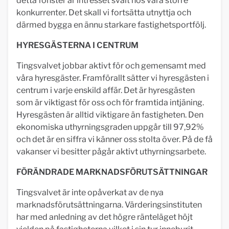
detta fönster är intresset svalt hos våra större
konkurrenter. Det skall vi fortsätta utnyttja och
därmed bygga en ännu starkare fastighetsportfölj.
HYRESGÄSTERNA I CENTRUM
Tingsvalvet jobbar aktivt för och gemensamt med
våra hyresgäster. Framförallt sätter vi hyresgästen i
centrum i varje enskild affär. Det är hyresgästen
som är viktigast för oss och för framtida intjäning.
Hyresgästen är alltid viktigare än fastigheten. Den
ekonomiska uthyrningsgraden uppgår till 97,92%
och det är en siffra vi känner oss stolta över. På de få
vakanser vi besitter pågår aktivt uthyrningsarbete.
FÖRÄNDRADE MARKNADSFÖRUTSÄTTNINGAR
Tingsvalvet är inte opåverkat av de nya
marknadsförutsättningarna. Värderingsinstituten
har med anledning av det högre ränteläget höjt