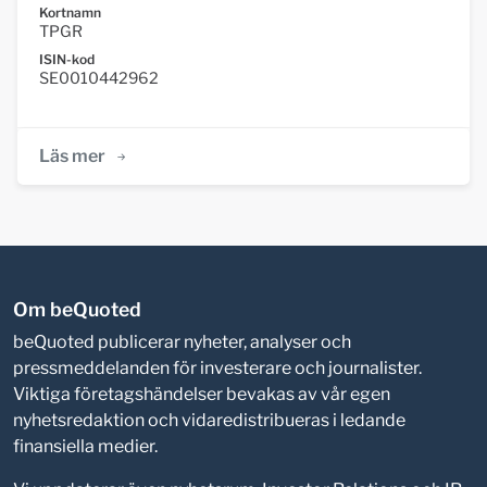
Kortnamn
TPGR
ISIN-kod
SE0010442962
Läs mer
Om beQuoted
beQuoted publicerar nyheter, analyser och
pressmeddelanden för investerare och journalister.
Viktiga företagshändelser bevakas av vår egen
nyhetsredaktion och vidaredistribueras i ledande
finansiella medier.