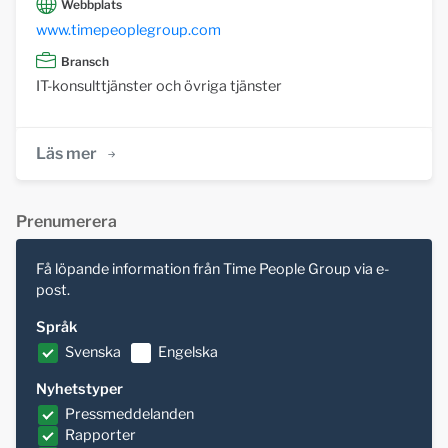
Webbplats
www.timepeoplegroup.com
Bransch
IT-konsulttjänster och övriga tjänster
Läs mer
Prenumerera
Få löpande information från Time People Group via e-
post.
Språk
Svenska
Engelska
Nyhetstyper
Pressmeddelanden
Rapporter