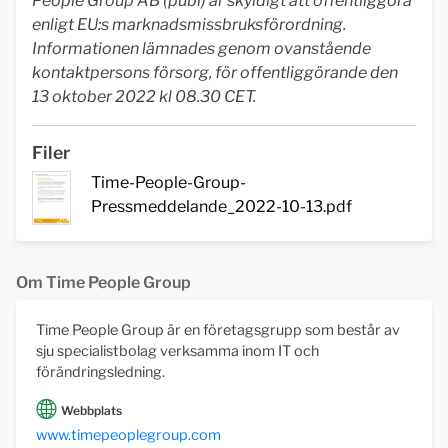
People Group AB (publ) är skyldigt att offentliggöra
enligt EU:s
marknadsmissbruksförordning.
Informationen lämnades genom ovanstående
kontaktpersons försorg, för offentliggörande
den
13 oktober 2022 kl 08.30 CET.
Filer
Time-People-Group-
Pressmeddelande_2022-10-13.pdf
Om Time People Group
Time People Group är en företagsgrupp som består av
sju specialistbolag verksamma inom IT och
förändringsledning.
Webbplats
www.timepeoplegroup.com