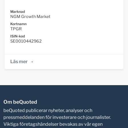
Marknad
NGM Growth Market
Kortnamn
TPGR
ISIN-kod
SE0010442962
Läs mer
Om beQuoted
beQuoted publicerar nyheter, analyser och
pressmeddelanden för investerare och journalister.
Viktiga företagshändelser bevakas av vår egen