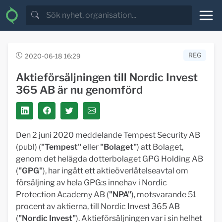
REG
2020-06-18 16:29
Aktieförsäljningen till Nordic Invest
365 AB är nu genomförd
Den 2 juni 2020 meddelande Tempest Security AB
(publ) (
"Tempest"
eller
"Bolaget"
) att Bolaget,
genom det helägda dotterbolaget GPG Holding AB
(
"GPG"
), har ingått ett aktieöverlåtelseavtal om
försäljning av hela GPG:s innehav i Nordic
Protection Academy AB (
"NPA"
), motsvarande 51
procent av aktierna, till Nordic Invest 365 AB
(
"Nordic Invest"
). Aktieförsäljningen var i sin helhet