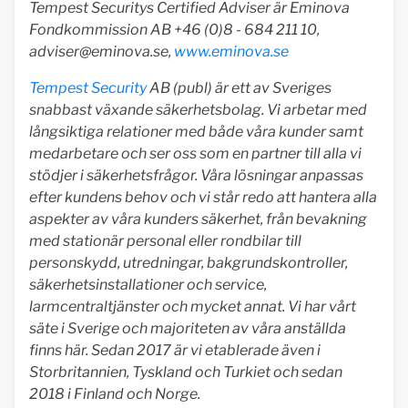
Tempest Securitys Certified Adviser är Eminova
Fondkommission AB +46 (0)8 - 684 211 10,
adviser@eminova.se
,
www.eminova.se
Tempest Security
AB (publ) är ett av Sveriges
snabbast växande säkerhetsbolag. Vi arbetar med
långsiktiga relationer med både våra kunder samt
medarbetare och ser oss som en partner till alla vi
stödjer i säkerhetsfrågor. Våra lösningar anpassas
efter kundens behov och vi står redo att hantera alla
aspekter av våra kunders säkerhet, från bevakning
med stationär personal eller rondbilar till
personskydd, utredningar, bakgrundskontroller,
säkerhetsinstallationer och service,
larmcentraltjänster och mycket annat. Vi har vårt
säte i Sverige och majoriteten av våra anställda
finns här. Sedan 2017 är vi etablerade även i
Storbritannien, Tyskland och Turkiet och sedan
2018 i Finland och Norge.