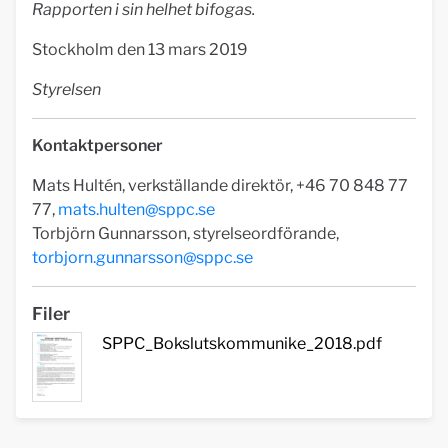
Rapporten i sin helhet bifogas.
Stockholm den 13 mars 2019
Styrelsen
Kontaktpersoner
Mats Hultén, verkställande direktör, +46 70 848 77
77,
mats.hulten@sppc.se
Torbjörn Gunnarsson, styrelseordförande,
torbjorn.gunnarsson@sppc.se
Filer
SPPC_Bokslutskommunike_2018.pdf