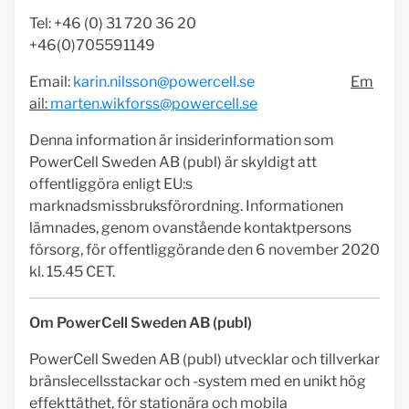
Tel: +46 (0) 31 720 36 20
+46(0)705591149
Email:
karin.nilsson@powercell.se
Em
ail:
marten.wikforss@powercell.se
Denna information är insiderinformation som
PowerCell Sweden AB (publ) är skyldigt att
offentliggöra enligt EU:s
marknadsmissbruksförordning. Informationen
lämnades, genom ovanstående kontaktpersons
försorg, för offentliggörande den 6 november 2020
kl. 15.45 CET.
Om PowerCell Sweden AB (publ)
PowerCell Sweden AB (publ) utvecklar och tillverkar
bränslecellsstackar och -system med en unikt hög
effekttäthet, för stationära och mobila