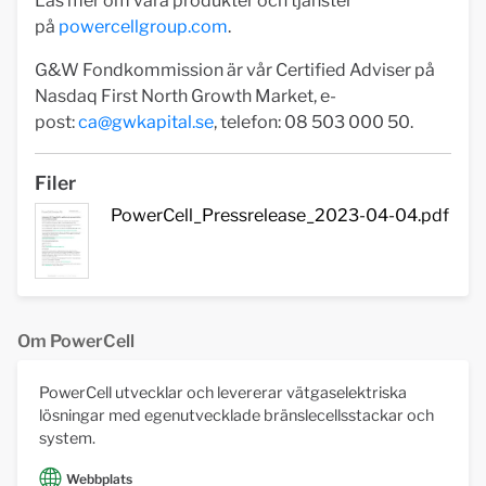
Läs mer om våra produkter och tjänster
på
powercellgroup.com
.
G&W Fondkommission är vår Certified Adviser på
Nasdaq First North Growth Market, e-
post:
ca@gwkapital.se
, telefon: 08 503 000 50.
Filer
PowerCell_Pressrelease_2023-04-04.pdf
Om PowerCell
PowerCell utvecklar och levererar vätgaselektriska
lösningar med egenutvecklade bränslecellsstackar och
system.
Webbplats