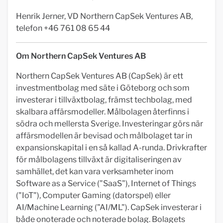
Henrik Jerner, VD Northern CapSek Ventures AB,
telefon +46 761 08 65 44
Om Northern CapSek Ventures AB
Northern CapSek Ventures AB (CapSek) är ett
investmentbolag med säte i Göteborg och som
investerar i tillväxtbolag, främst techbolag, med
skalbara affärsmodeller. Målbolagen återfinns i
södra och mellersta Sverige. Investeringar görs när
affärsmodellen är bevisad och målbolaget tar in
expansionskapital i en så kallad A-runda. Drivkrafter
för målbolagens tillväxt är digitaliseringen av
samhället, det kan vara verksamheter inom
Software as a Service ("SaaS"), Internet of Things
("IoT"), Computer Gaming (datorspel) eller
AI/Machine Learning ("AI/ML"). CapSek investerar i
både onoterade och noterade bolag. Bolagets