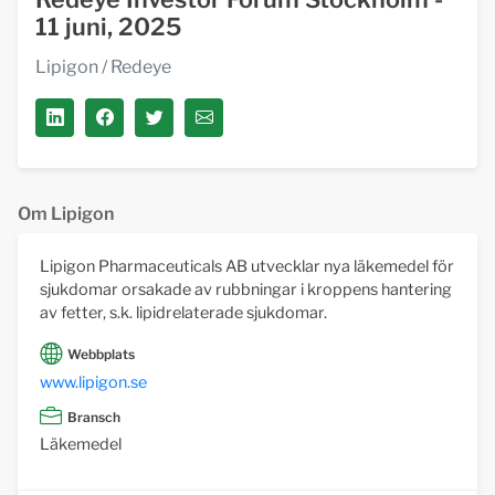
11 juni, 2025
Lipigon
/ Redeye
Om Lipigon
Lipigon Pharmaceuticals AB utvecklar nya läkemedel för
sjukdomar orsakade av rubbningar i kroppens hantering
av fetter, s.k. lipidrelaterade sjukdomar.
Webbplats
www.lipigon.se
Bransch
Läkemedel