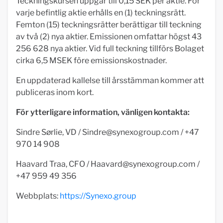
Teckningskursen uppgår till 0,15 SEK per aktie. För
varje befintlig aktie erhålls en (1) teckningsrätt.
Femton (15) teckningsrätter berättigar till teckning
av två (2) nya aktier. Emissionen omfattar högst 43
256 628 nya aktier. Vid full teckning tillförs Bolaget
cirka 6,5 MSEK före emissionskostnader.
En uppdaterad kallelse till årsstämman kommer att
publiceras inom kort.
För ytterligare information, vänligen kontakta:
Sindre Sørlie, VD /
Sindre@synexogroup.com
/ +47
970 14 908
Haavard Traa, CFO /
Haavard@synexogroup.com
/
+47 959 49 356
Webbplats:
https://Synexo.group