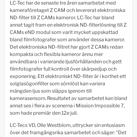
LC-Tec har de senaste tre åren samarbetat med
kameraföretaget Z CAM och levererat elektroniska
ND-filter till Z CAMs kameror. LC-Tec har bland
annat tagit fram en elektronisk ND-filterlösning till Z
CAMs eND modul som varit mycket uppskattad
bland filmfotografer som använder dessa kameror.
Det elektroniska ND-filtret har gjort Z CAMs redan
kompakta och flexibla kameror ännu mer
användbara i varierande ljusförhållanden och gett
filmfotografer full kontroll över skärpedjup och
exponering. Ett elektroniskt ND-filter är i korthet ett
solglasögonfilter som sömlöst kan variera
mängden ljus som släpps igenom till
kamerasensorn. Resultatet av samarbetet kan bland
annat ses i flera av scenerna i Mission Impossible 7,
som hade premiär den 12e juli.
LC-Tecs VD, Olle Westblom, uttrycker sin entusiasm
över det framgångsrika samarbetet och säger: "Det