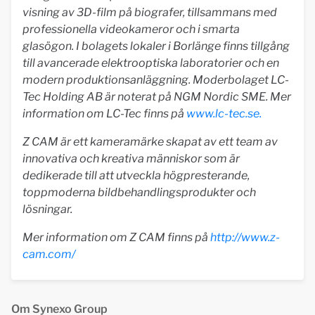
visning av 3D-film på biografer, tillsammans med
professionella videokameror och i smarta
glasögon. I bolagets lokaler i Borlänge finns tillgång
till avancerade elektrooptiska laboratorier och en
modern produktionsanläggning. Moderbolaget LC-
Tec Holding AB är noterat på NGM Nordic SME. Mer
information om LC-Tec finns på
www.lc-tec.se.
Z CAM ä
r ett kameramä
rke skapat av ett team av
innovativa och kreativa mä
nniskor som ä
r
dedikerade till att utveckla högpresterande,
toppmoderna bildbehandlingsprodukter och
lösningar.
Mer information om Z CAM finns på
http://www.z-
cam.com/
Om Synexo Group