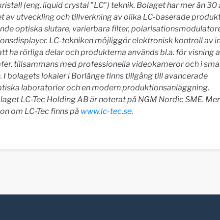
ristall (eng. liquid crystal "LC") teknik. Bolaget har mer än 30 
t av utveckling och tillverkning av olika LC-baserade produkt
nde optiska slutare, varierbara filter, polarisationsmodulator
onsdisplayer. LC-tekniken möjliggör elektronisk kontroll av i
 att ha rörliga delar och produkterna används bl.a. för visning 
afer, tillsammans med professionella videokameror och i sma
 I bolagets lokaler i Borlänge finns tillgång till avancerade
ptiska laboratorier och en modern produktionsanläggning.
aget LC-Tec Holding AB är noterat på NGM Nordic SME. Mer
ion om LC-Tec finns på
www.lc-tec.se
.