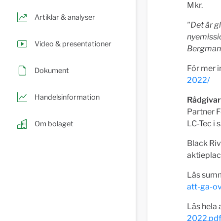
Mkr.
Artiklar & analyser
"Det är gl
nyemissio
Video & presentationer
Bergman, 
För mer 
Dokument
2022/
Handelsinformation
Rådgiva
Partner F
LC-Tec i
Om bolaget
Black Riv
aktieplac
Läs summ
att-ga-ov
Läs hela 
2022.pd