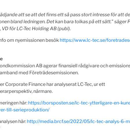
ädjande att se att det finns ett så pass stort intresse för att de
nen bland ledningen. Det kan bara tolkas på ett sätt." säger 
VD för LC-Tec Holding AB (publ).
info om nyemissionen besök
https://www.lc-tec.se/foretrade
re
ondkommission AB agerar finansiell rådgivare och emissionsin
 samband med Företrädesemissionen.
er Corporate Finance har analyserat LC-Tec, ur ett
erarperspektiv, närmare.
eringen här:
https://borsposten.se/lc-tec-ytterligare-en-kund
er-till-serieproduktion/
analysen här:
http://media.brcf.se/2022/05/lc-tec-analys-6-m
f