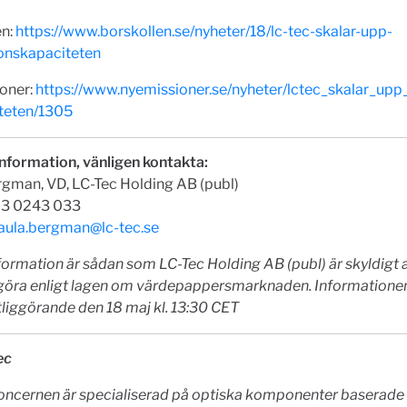
en:
https://www.borskollen.se/nyheter/18/lc-tec-skalar-upp-
onskapaciteten
oner:
https://www.nyemissioner.se/nyheter/lctec_skalar_upp
teten/1305
nformation, vänligen kontakta:
rgman, VD, LC-Tec Holding AB (publ)
 73 0243 033
aula.bergman@lc-tec.se
ormation är sådan som LC-Tec Holding AB (publ) är skyldigt 
ggöra enligt lagen om värdepappersmarknaden. Information
tliggörande den 18 maj kl. 13:30 CET
ec
oncernen är specialiserad på optiska komponenter baserade