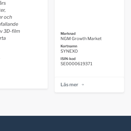
års
er,
er och
nfallande
av 3D-film
Marknad
rta
NGM Growth Market
Kortnamn
SYNEXO
ISIN-kod
SE0000619371
Läs mer