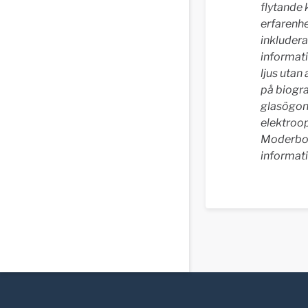
flytande k
erfarenhe
inkludera
informati
ljus utan
på biogr
glasögon.
elektroo
Moderbol
informat