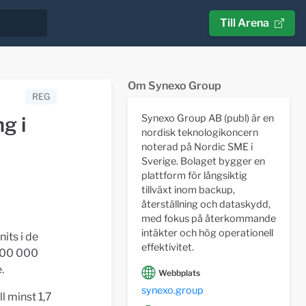
Till Arena
Om Synexo Group
REG
Synexo Group AB (publ) är en
g i
nordisk teknologikoncern
noterad på Nordic SME i
Sverige. Bolaget bygger en
plattform för långsiktig
tillväxt inom backup,
återställning och dataskydd,
med fokus på återkommande
intäkter och hög operationell
nits i de
effektivitet.
 800 000
.
Webbplats
synexo.group
l minst 1,7