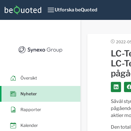
Utforska beQuoted
2022-05
LC-Te
LC-Te
pågå
Översikt
Nyheter
Såväl sty
pågående
Rapporter
aktier mo
Kalender
Den total