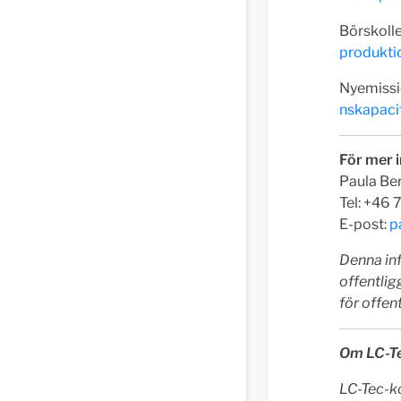
Börskoll
produkti
Nyemissi
nskapaci
För mer i
Paula Be
Tel: +46
E-post:
p
Denna inf
offentli
för offen
Om LC-T
LC-Tec-k