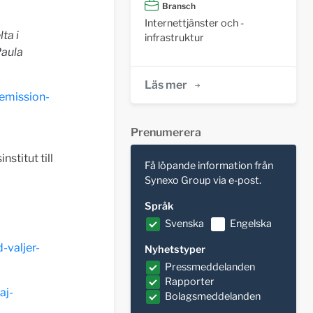
Bransch
Internettjänster och -
lta i
infrastruktur
Paula
Läs mer
semission-
Prenumerera
stitut till
Få löpande information från
Synexo Group via e-post.
Språk
Svenska
Engelska
-valjer-
Nyhetstyper
Pressmeddelanden
Rapporter
aj-
Bolagsmeddelanden