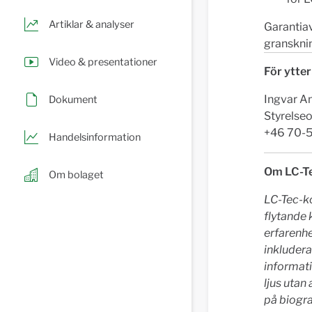
Artiklar & analyser
Garantiav
granskni
Video & presentationer
För ytter
Ingvar A
Dokument
Styrelse
+46 70-5
Handelsinformation
Om LC-T
Om bolaget
LC-Tec-k
flytande k
erfarenhe
inkludera
informati
ljus utan
på biogr