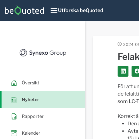
Utforska beQuoted
2024-05
Felak
Översikt
För att u
de felakt
Nyheter
som LC-Te
Korrekt är
Rapporter
Den 
Avta
Kalender
för L