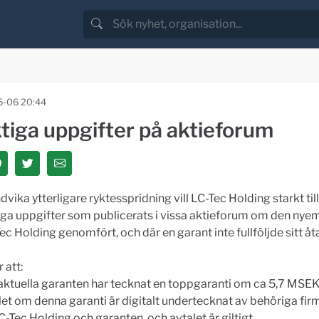
-06 20:44
tiga uppgifter på aktieforum
ndvika ytterligare ryktesspridning vill LC-Tec Holding starkt ti
iga uppgifter som publicerats i vissa aktieforum om den nye
c Holding genomfört, och där en garant inte fullföljde sitt å
 att:
aktuella garanten har tecknat en toppgaranti om ca 5,7 MSEK
let om denna garanti är digitalt undertecknat av behöriga fi
C-Tec Holding och garanten, och avtalet är giltigt.