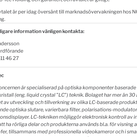
talet är per idag översänt till marknadsövervakningen hos 
ng.
ligare information vänligen kontakta:
ndersson
ordförande
11 46 27
ec
oncernen är specialiserad på optiska komponenter baserade
ristall (eng. liquid crystal "LC") teknik. Bolaget har mer än 30 
t av utveckling och tillverkning av olika LC-baserade produkt
nde optiska slutare, varierbara filter, polarisations-modulato
onsdisplayer. LC-tekniken möjliggör elektronisk kontroll av i
 att ha rörliga delar och produkterna används bl.a. för visning 
afer, tillsammans med professionella videokameror och i sma