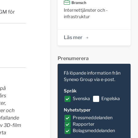
Bransch
Internettjänster och -
NGM för
infrastruktur
Läs mer
Prenumerera
Få löpande information från
Synexo Group via e-post.
 på
Språk
års
Svenska
Engelska
er,
Nyhetstyper
rer och
nfallande
Pressmeddelanden
Rapporter
av 3D-film
Bolagsmeddelanden
rta