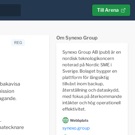
Till Arena
Om Synexo Group
REG
Synexo Group AB (publ) är en
nordisk teknologikoncern
noterad på Nordic SME i
Sverige. Bolaget bygger en
plattform för långsiktig
llbakavisa
tillväxt inom backup,
återställning och dataskydd,
mission
med fokus på återkommande
tagande.
intäkter och hög operationell
effektivitet.
.
Webbplats
rmatecknare
synexo.group