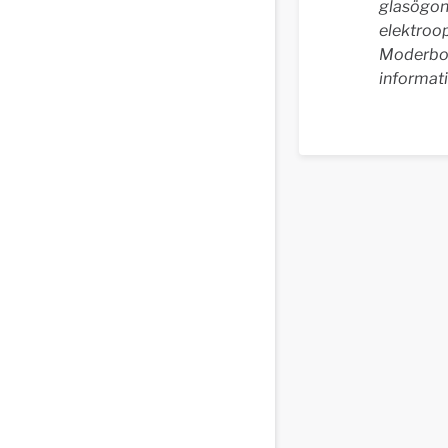
glasögon.
elektroo
Moderbol
informat