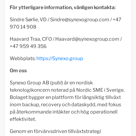
För ytterligare information, vänligen kontakta:
Sindre Sørlie, VD /
Sindre@synexogroup.com
/ +47
970 14 908
Haavard Traa, CFO /
Haavard@synexogroup.com
/
+47 959 49 356
Webbplats:
https://Synexo.group
Om oss
Synexo Group AB (publ) är en nordisk
teknologikoncern noterad på Nordic SME i Sverige.
Bolaget bygger en plattform för långsiktig tillväxt
inom backup, recovery och dataskydd, med fokus
på återkommande intäkter och hög operationell
effektivitet.
Genom en förvärvsdriven tillväxtstrategi