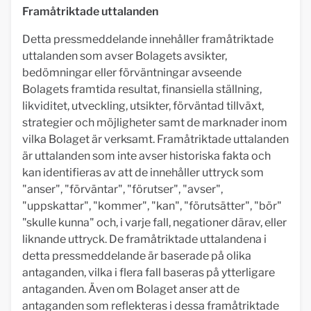
Framåtriktade uttalanden
Detta pressmeddelande innehåller framåtriktade
uttalanden som avser Bolagets avsikter,
bedömningar eller förväntningar avseende
Bolagets framtida resultat, finansiella ställning,
likviditet, utveckling, utsikter, förväntad tillväxt,
strategier och möjligheter samt de marknader inom
vilka Bolaget är verksamt. Framåtriktade uttalanden
är uttalanden som inte avser historiska fakta och
kan identifieras av att de innehåller uttryck som
"anser", "förväntar", "förutser", "avser",
"uppskattar", "kommer", "kan", "förutsätter", "bör"
"skulle kunna" och, i varje fall, negationer därav, eller
liknande uttryck. De framåtriktade uttalandena i
detta pressmeddelande är baserade på olika
antaganden, vilka i flera fall baseras på ytterligare
antaganden. Även om Bolaget anser att de
antaganden som reflekteras i dessa framåtriktade