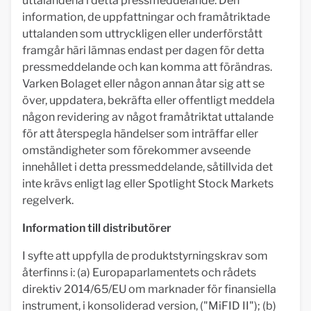
uttalandena i detta pressmeddelande. Den
information, de uppfattningar och framåtriktade
uttalanden som uttryckligen eller underförstått
framgår häri lämnas endast per dagen för detta
pressmeddelande och kan komma att förändras.
Varken Bolaget eller någon annan åtar sig att se
över, uppdatera, bekräfta eller offentligt meddela
någon revidering av något framåtriktat uttalande
för att återspegla händelser som inträffar eller
omständigheter som förekommer avseende
innehållet i detta pressmeddelande, såtillvida det
inte krävs enligt lag eller Spotlight Stock Markets
regelverk.
Information till distributörer
I syfte att uppfylla de produktstyrningskrav som
återfinns i: (a) Europaparlamentets och rådets
direktiv 2014/65/EU om marknader för finansiella
instrument, i konsoliderad version, ("MiFID II"); (b)