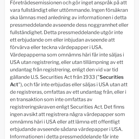
Företrädesemissionen och gör inget anspråk på att
vara fullständigt eller uttömmande. Ingen försäkran
ska lämnas med anledning av informationen i detta
pressmeddelande avseende dess noggrannhet eller
fullständighet. Detta pressmeddelande utgör inte
ett erbjudande om eller inbjudan avseende att
förvärva eller teckna värdepapper i USA.
Värdepapperna som omnämns häri får inte säljas i
USA utan registrering, eller utan tillämpning av ett
undantag från registrering, enligt den vid var tid
gällande U.S. Securities Act från 1933 ("
Securities
Act
"), och får inte erbjudas eller säljas i USA utan att
de registreras, omfattas av ett undantag från, eller i
en transaktion som inte omfattas av
registreringskraven enligt Securities Act. Det finns
ingen avsikt att registrera några värdepapper som
omnämns häri i USA eller att lämna ett offentligt
erbjudande avseende sådana värdepapper i USA.
Informationen i detta pressmeddelande får inte