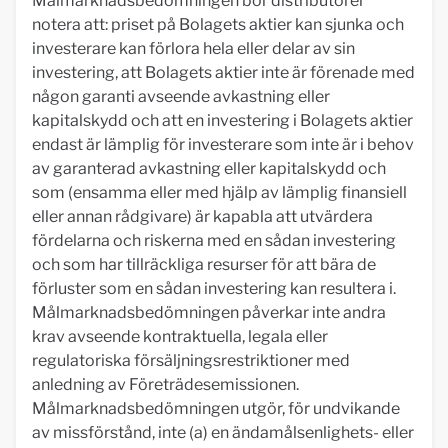
Målmarknadsbedömningen bör distributörer
notera att: priset på Bolagets aktier kan sjunka och
investerare kan förlora hela eller delar av sin
investering, att Bolagets aktier inte är förenade med
någon garanti avseende avkastning eller
kapitalskydd och att en investering i Bolagets aktier
endast är lämplig för investerare som inte är i behov
av garanterad avkastning eller kapitalskydd och
som (ensamma eller med hjälp av lämplig finansiell
eller annan rådgivare) är kapabla att utvärdera
fördelarna och riskerna med en sådan investering
och som har tillräckliga resurser för att bära de
förluster som en sådan investering kan resultera i.
Målmarknadsbedömningen påverkar inte andra
krav avseende kontraktuella, legala eller
regulatoriska försäljningsrestriktioner med
anledning av Företrädesemissionen.
Målmarknadsbedömningen utgör, för undvikande
av missförstånd, inte (a) en ändamålsenlighets- eller