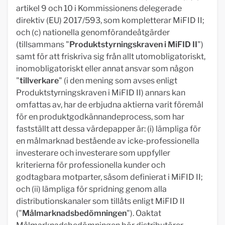
artikel 9 och 10 i Kommissionens delegerade
direktiv (EU) 2017/593, som kompletterar MiFID II;
och (c) nationella genomförandeåtgärder
(tillsammans "
Produktstyrningskraven i MiFID II
")
samt för att friskriva sig från allt utomobligatoriskt,
inomobligatoriskt eller annat ansvar som någon
"
tillverkare
" (i den mening som avses enligt
Produktstyrningskraven i MiFID II) annars kan
omfattas av, har de erbjudna aktierna varit föremål
för en produktgodkännandeprocess, som har
fastställt att dessa värdepapper är: (i) lämpliga för
en målmarknad bestående av icke-professionella
investerare och investerare som uppfyller
kriterierna för professionella kunder och
godtagbara motparter, såsom definierat i MiFID II;
och (ii) lämpliga för spridning genom alla
distributionskanaler som tillåts enligt MiFID II
("
Målmarknadsbedömningen
"). Oaktat