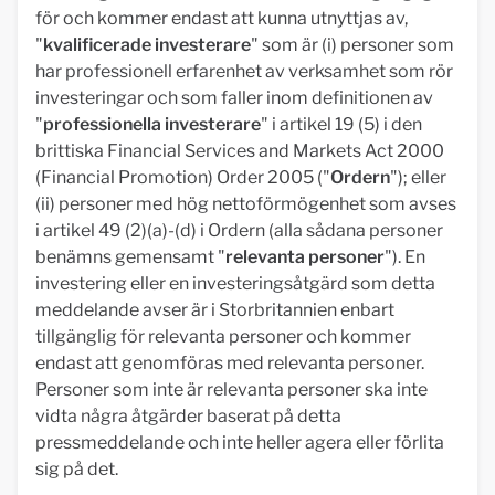
för och kommer endast att kunna utnyttjas av,
"
kvalificerade investerare
" som är (i) personer som
har professionell erfarenhet av verksamhet som rör
investeringar och som faller inom definitionen av
"
professionella investerare
" i artikel 19 (5) i den
brittiska Financial Services and Markets Act 2000
(Financial Promotion) Order 2005 ("
Ordern
"); eller
(ii) personer med hög nettoförmögenhet som avses
i artikel 49 (2)(a)-(d) i Ordern (alla sådana personer
benämns gemensamt "
relevanta personer
"). En
investering eller en investeringsåtgärd som detta
meddelande avser är i Storbritannien enbart
tillgänglig för relevanta personer och kommer
endast att genomföras med relevanta personer.
Personer som inte är relevanta personer ska inte
vidta några åtgärder baserat på detta
pressmeddelande och inte heller agera eller förlita
sig på det.