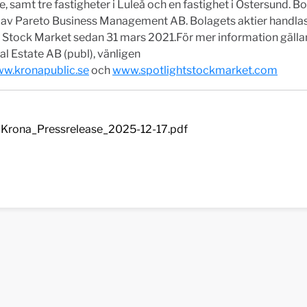
e, samt tre fastigheter i Luleå och en fastighet i Östersund. B
s av Pareto Business Management AB. Bolagets aktier handla
t Stock Market sedan 31 mars 2021.För mer information gäll
al Estate AB (publ), vänligen
w.kronapublic.se
och
www.spotlightstockmarket.com
Krona_Pressrelease_2025-12-17.pdf