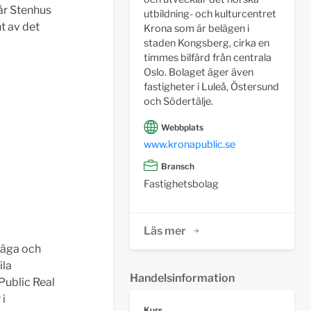
går Stenhus
utbildning- och kulturcentret
t av det
Krona som är belägen i
staden Kongsberg, cirka en
timmes bilfärd från centrala
Oslo. Bolaget äger även
fastigheter i Luleå, Östersund
och Södertälje.
Webbplats
www.kronapublic.se
Bransch
Fastighetsbolag
Läs mer
 äga och
ila
Handelsinformation
 Public Real
 i
Kurs