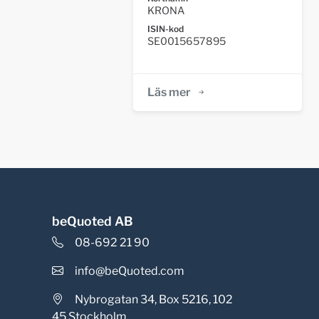
KRONA
ISIN-kod
SE0015657895
Läs mer
beQuoted AB
08-692 21 90
info@beQuoted.com
Nybrogatan 34, Box 5216, 102
45 Stockholm