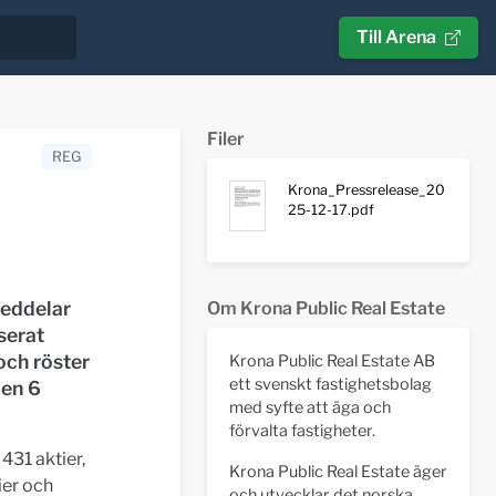
Till Arena
Filer
REG
Krona_Pressrelease_20
25-12-17.pdf
meddelar
Om Krona Public Real Estate
serat
och röster
Krona Public Real Estate AB
ett svenskt fastighetsbolag
den 6
med syfte att äga och
förvalta fastigheter.
431 aktier,
Krona Public Real Estate äger
ier och
och utvecklar det norska