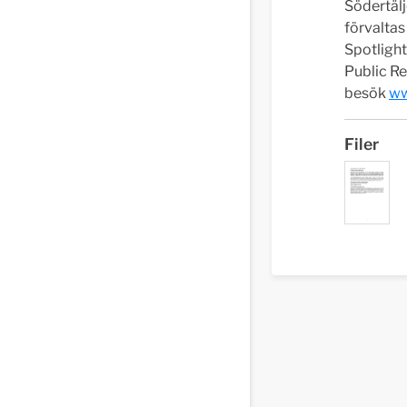
Södertälj
förvalta
Spotligh
Public Re
besök
ww
Filer