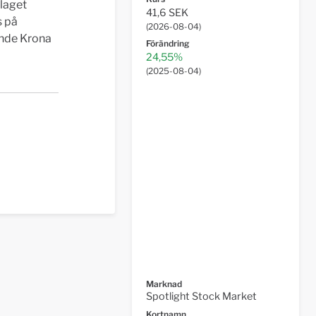
olaget
41,6 SEK
s på
(
2026-08-04
)
ande Krona
Förändring
24,55%
(
2025-08-04
)
Marknad
Spotlight Stock Market
Kortnamn