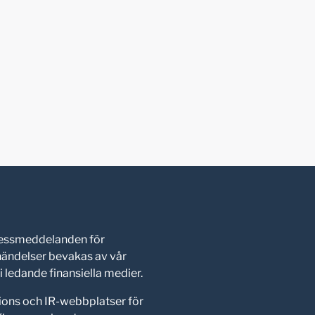
pressmeddelanden för
shändelser bevakas av vår
 ledande finansiella medier.
ions och IR-webbplatser för