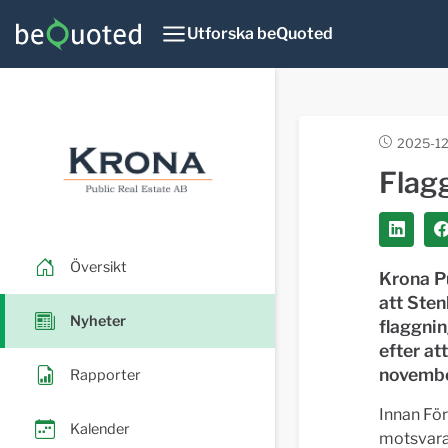
Utforska beQuoted
2025-12
Flag
Översikt
Krona Pu
att Sten
Nyheter
flaggnin
efter a
novembe
Rapporter
Innan För
Kalender
motsvaran