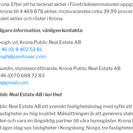
Krona. Efter att ha tecknat aktier i Företrädesemissionen upp
Krona till 4 469 878 aktier, motsvarandes cirka 39,99 procen
alet aktier och röster i Krona.
ligare information, vänligen kontakta:
ogh, vd, Krona Public Real Estate AB
 46 (0) 8 402 53 81
skogh@paretosec.com
Sundin, styrelseordförande, Krona Public Real Estate AB
 +46 (0)70 688 72 83
in@gmail.com
lic Real Estate AB i korthet
lic Real Estate AB ett svenskt fastighetsbolag med syfte att
fastigheter av hög kvalitet. Målsättningen är att generera stab
en och vara en långsiktig partner till våra hyresgäster. Krona
 äger idag sex fastigheter i Kongsberg, Norge, tre fastigheter