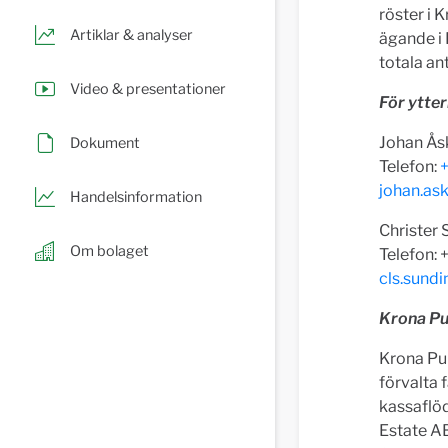
röster i 
Artiklar & analyser
ägande i 
totala ant
Video & presentationer
För ytter
Johan Åsk
Dokument
Telefon:
+
johan.a
Handelsinformation
Christer 
Om bolaget
Telefon:
cls.sund
Krona Pub
Krona Pub
förvalta 
kassaflöd
Estate AB