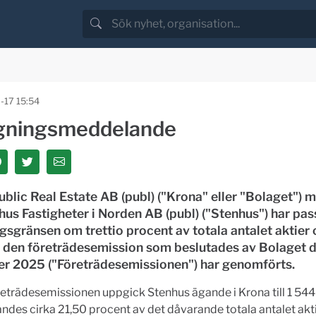
-17 15:54
gningsmeddelande
blic Real Estate AB (publ) ("Krona" eller "Bolaget") 
hus Fastigheter i Norden AB (publ) ("Stenhus") har pas
gsgränsen om trettio procent av totala antalet aktier 
tt den företrädesemission som beslutades av Bolaget 
r 2025 ("Företrädesemissionen") har genomförts.
eträdesemissionen uppgick Stenhus ägande i Krona till 1 544 
des cirka 21,50 procent av det dåvarande totala antalet akt