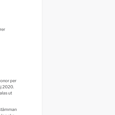
rer
ronor per
j 2020.
alas ut
v stämman