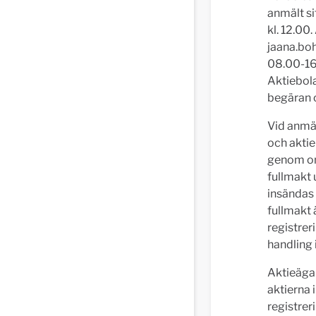
anmält si
kl. 12.00
jaana.b
08.00-16.
Aktiebola
begäran o
Vid anmä
och akti
genom om
fullmakt
insändas 
fullmakt 
registrer
handling 
Aktieägar
aktierna 
registrer