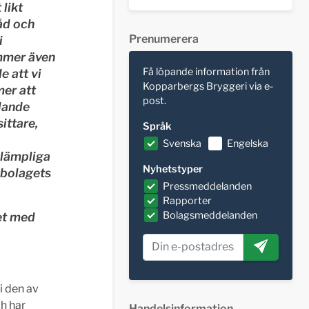
likt
åd och
Prenumerera
i
mmer även
Få löpande information från
e att vi
Kopparbergs Bryggeri via e-
mer att
post.
lande
ittare,
Språk
Svenska
Engelska
lämpliga
Nyhetstyper
 bolagets
Pressmeddelanden
Rapporter
Bolagsmeddelanden
et med
i den av
h har
Handelsinformation