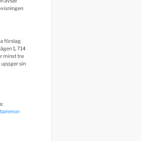
en avser
ovisningen
a förslag
vägen 1, 714
 minst tre
 uppger sin
s:
sstammor-