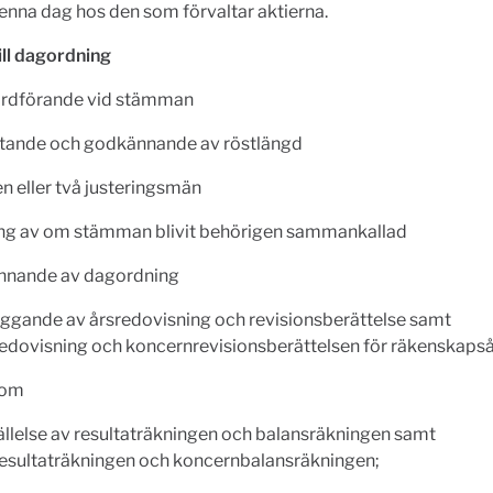
denna dag hos den som förvaltar aktierna.
ill dagordning
 ordförande vid stämman
ttande och godkännande av röstlängd
 en eller två justeringsmän
ing av om stämman blivit behörigen sammankallad
nnande av dagordning
äggande av årsredovisning och revisionsberättelse samt
edovisning och koncernrevisionsberättelsen för räkenskaps
 om
tällelse av resultaträkningen och balansräkningen samt
esultaträkningen och koncernbalansräkningen;