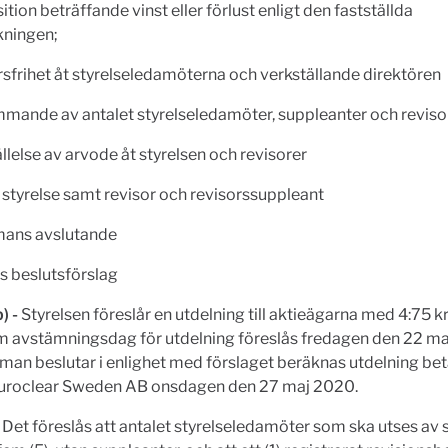
ition beträffande vinst eller förlust enligt den fastställda
kningen;
rsfrihet åt styrelseledamöterna och verkställande direktören
mmande av antalet styrelseledamöter, suppleanter och reviso
ällelse av arvode åt styrelsen och revisorer
v styrelse samt revisor och revisorssuppleant
mans avslutande
s beslutsförslag
) -
Styrelsen föreslår en utdelning till aktieägarna med 4:75 k
om avstämningsdag för utdelning föreslås fredagen den 22 ma
n beslutar i enlighet med förslaget beräknas utdelning bet
roclear Sweden AB onsdagen den 27 maj 2020.
-
Det föreslås att antalet styrelseledamöter som ska utses a