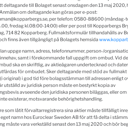
tt deltagande till Bolaget senast onsdagen den 13 maj 2020, h
. Anmälan om deltagande kan göras per e-post:
ohman@kopparbergs.se
, per telefon: 0580-88600 (måndag-to
00, fredag kl.08:00-14:00) eller per post till Kopparbergs Br
g, 714 82 Kopparberg. Fullmaktsformulär tillhandahålls av B
ch finns även tillgängligt på Bolagets hemsida
www.kopparb
lan uppge namn, adress, telefonnummer, person-/organisa
einnehav, samt i förekommande fall uppgift om ombud. Vid d
bud ska en skriftlig, av aktieägaren undertecknad och date
 utfärdas för ombudet. Sker deltagande med stöd av fullmakt
(i original) i god tid före bolagsstämman till adressen enligt 
är utställd av juridisk person måste en bestyrkt kopia av
ingsbevis avseende den juridiska personen biläggas, eller om
inte existerar, motsvarande behörighetshandling.
e som låtit förvaltarregistrera sina aktier måste tillfälligt inr
i eget namn hos Euroclear Sweden AB för att få delta i stäm
ing måste vara verkställd senast den 13 maj 2020 och bör be