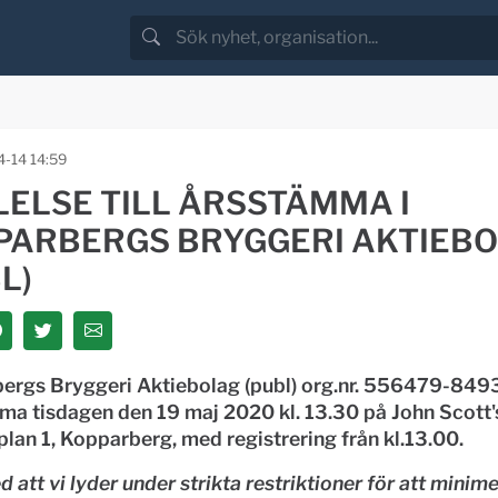
-14 14:59
LELSE TILL ÅRSSTÄMMA I
PARBERGS BRYGGERI AKTIEB
L)
rgs Bryggeri Aktiebolag (publ) org.nr. 556479-8493 k
ma tisdagen den 19 maj 2020 kl. 13.30 på
John Scott'
plan 1, Kopparberg
, med registrering från kl.13.00.
d att vi lyder under strikta restriktioner för att minim