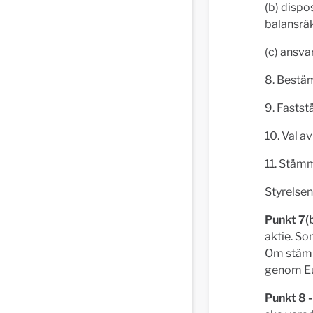
(b) dispos
balansrä
(c) ansva
8. Bestä
9. Fastst
10. Val a
11. Stäm
Styrelsen
Punkt 7(b
aktie. S
Om stämma
genom Eu
Punkt 8 