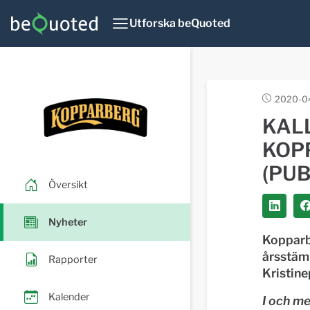
Utforska beQuoted
2020-04
KAL
KOP
(PUB
Översikt
Nyheter
Kopparbe
årsstäm
Rapporter
Kristine
Kalender
I och me