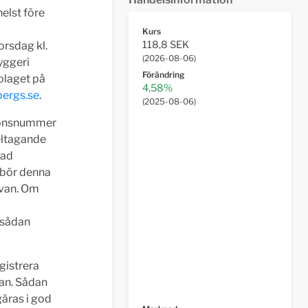
elst före
Kurs
118,8 SEK
rsdag kl.
(
2026-08-06
)
yggeri
Förändring
olaget på
4,58%
ergs.se
.
(
2025-08-06
)
tionsnummer
eltagande
rad
 bör denna
ovan. Om
 sådan
egistrera
man. Sådan
gäras i god