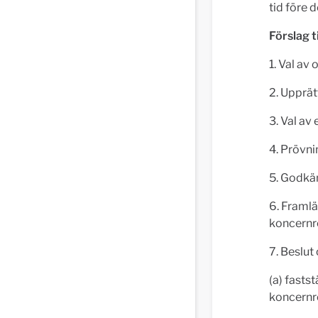
tid före 
Förslag t
1. Val av
2. Upprä
3. Val av
4. Prövn
5. Godkä
6. Framl
koncernr
7. Beslut
(a) fasts
koncernr