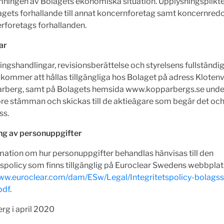
ningen av Bolagets ekonomiska situation. Upplysningsplikt
agets forhallande till annat koncernforetag samt koncernred
rforetags forhallanden.
ar
ngshandlingar, revisionsberättelse och styrelsens fullständig
ut kommer att hållas tillgängliga hos Bolaget på adress Kloten
rberg, samt på Bolagets hemsida www.kopparbergs.se under
re stämman och skickas till de aktieägare som begär det och
ss.
ng av personuppgifter
mation om hur personuppgifter behandlas hänvisas till den
tspolicy som finns tillgänglig på Euroclear Swedens webbplat
www.euroclear.com/dam/ESw/Legal/Integritetspolicy-bolag
pdf
.
rg i april 2020