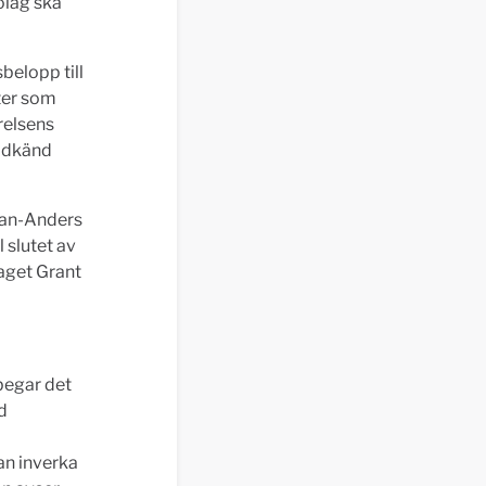
bolag ska
belopp till
ter som
yrelsens
godkänd
Dan-Anders
 slutet av
aget Grant
begar det
d
an inverka