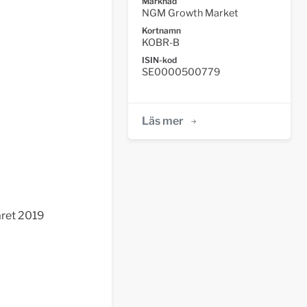
Marknad
NGM Growth Market
Kortnamn
KOBR-B
ISIN-kod
SE0000500779
Läs mer
året 2019