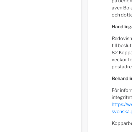
pa bedom
aven Bol
och dotte
Handling
Redovisni
till besl
82 Koppa
veckor fö
postadre
Behandli
För infor
integrite
https://
svenska.
Kopparbe