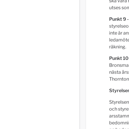
ska vara 
utses som
Punkt 9 
styrelseo
inte är a
ledamöter
räkning.
Punkt 10
Bronsman,
nästa års
Thornton
Styrelsen
Styrelsen
och styre
arsstamm
bedomnin