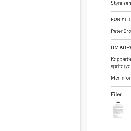
Styrelsen
FÖR YTT
Peter Br
OM KOP
Kopparber
spritdryc
Mer info
Filer