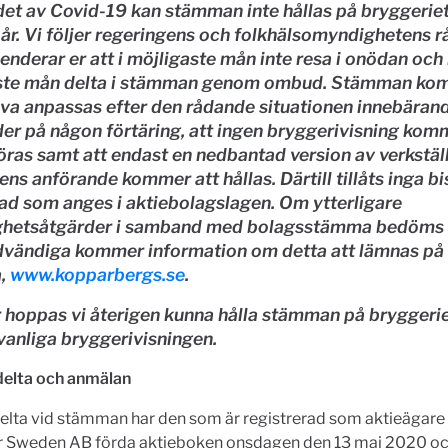
et av Covid-19 kan stämman inte hållas på bryggeriet 
 år. Vi följer regeringens och folkhälsomyndighetens r
derar er att i möjligaste mån inte resa i onödan och 
ste mån delta i stämman genom ombud. Stämman ko
va anpassas efter den rådande situationen innebärand
der på någon förtäring, att ingen bryggerivisning kom
ras samt att endast en nedbantad version av verkstäl
ens anförande kommer att hållas. Därtill tillåts inga bis
ad som anges i aktiebolagslagen. Om ytterligare
ighetsåtgärder i samband med bolagsstämma bedöms 
ödvändiga kommer information om detta att lämnas på
a,
www.kopparbergs.se
.
r hoppas vi återigen kunna hålla stämman på bryggeri
vanliga bryggerivisningen.
 delta och anmälan
delta vid stämman har den som är registrerad som aktieägare 
r Sweden AB förda aktieboken onsdagen den 13 maj 2020 oc