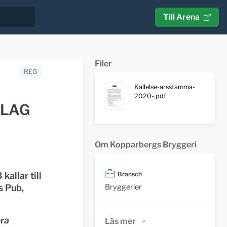
Till Arena
Filer
REG
Kallelse-arsstamma-
2020-.pdf
OLAG
Om Kopparbergs Bryggeri
allar till
Bransch
Bryggerier
s Pub,
era
Läs mer