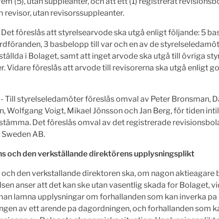
fem (5), utan suppleanter, och att ett (1) registrerat revisions
 revisor, utan revisorssuppleanter.
-
Det föreslås att styrelsearvode ska utgå enligt följande: 5 bas
rdföranden, 3 basbelopp till var och en av de styrelseledamö
nställda i Bolaget, samt att inget arvode ska utgå till övriga st
. Vidare föreslås att arvode till revisorerna ska utgå enligt 
- Till styrelseledamöter föreslås omval av Peter Bronsman, 
 Wolfgang Voigt, Mikael Jönsson och Jan Berg, för tiden intill
stämma. Det föreslås omval av det registrerade revisionsbol
 Sweden AB.
s och den verkställande direktörens upplysningsplikt
 och den verkstallande direktoren ska, om nagon aktieagare 
lsen anser att det kan ske utan vasentlig skada for Bolaget, vi
an lamna upplysningar om forhallanden som kan inverka pa
gen av ett arende pa dagordningen, och forhallanden som k