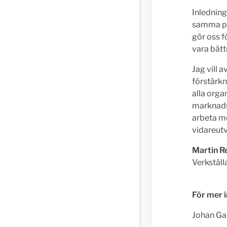
Inledning
samma per
gör oss 
vara bätt
Jag vill 
förstärkn
alla orga
marknadsk
arbeta me
vidareut
Martin R
Verkställ
För mer 
Johan Ga