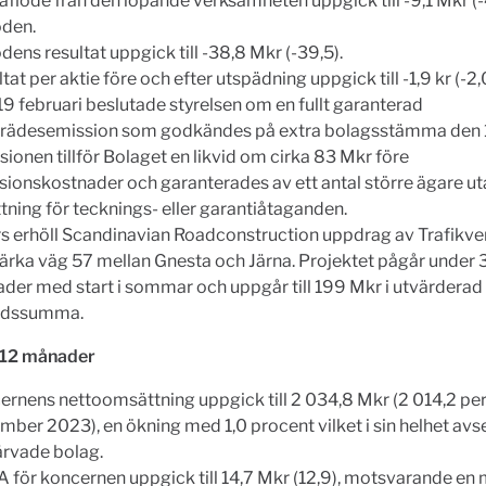
aflöde från den löpande verksamheten uppgick till -9,1 Mkr (-
oden.
dens resultat uppgick till -38,8 Mkr (-39,5).
tat per aktie före och efter utspädning uppgick till -1,9 kr (-2,
9 februari beslutade styrelsen om en fullt garanterad
trädesemission som godkändes på extra bolagsstämma den 
ionen tillför Bolaget en likvid om cirka 83 Mkr före
sionskostnader och garanterades av ett antal större ägare ut
tning för tecknings- eller garantiåtaganden.
rs erhöll Scandinavian Roadconstruction uppdrag av Trafikver
tärka väg 57 mellan Gnesta och Järna. Projektet pågår under 
der med start i sommar och uppgår till 199 Mkr i utvärderad
udssumma.
 12 månader
ernens nettoomsättning uppgick till 2 034,8 Mkr (2 014,2 per
ber 2023), en ökning med 1,0 procent vilket i sin helhet avs
ärvade bolag.
A för koncernen uppgick till 14,7 Mkr (12,9), motsvarande en 