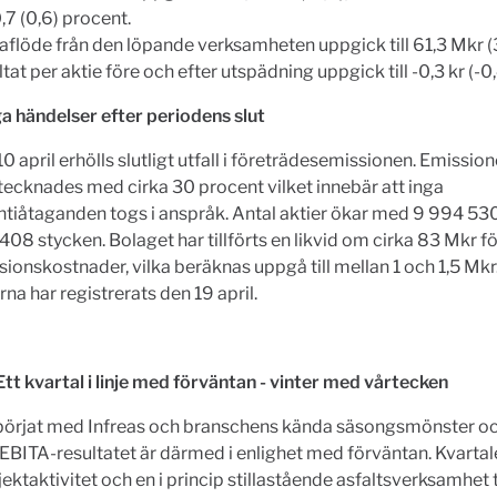
7 (0,6) procent.
aflöde från den löpande verksamheten uppgick till 61,3 Mkr (
tat per aktie före och efter utspädning uppgick till -0,3 kr (-0,
a händelser efter periodens slut
0 april erhölls slutligt utfall i företrädesemissionen. Emissio
tecknades med cirka 30 procent vilket innebär att inga
ntiåtaganden togs i anspråk. Antal aktier ökar med 9 994 530 
08 stycken. Bolaget har tillförts en likvid om cirka 83 Mkr f
ionskostnader, vilka beräknas uppgå till mellan 1 och 1,5 Mkr
rna har registrerats den 19 april.
tt kvartal i linje med förväntan - vinter med vårtecken
 börjat med Infreas och branschens kända säsongsmönster oc
EBITA-resultatet är därmed i enlighet med förväntan. Kvarta
jektaktivitet och en i princip stillastående asfaltsverksamhet ti