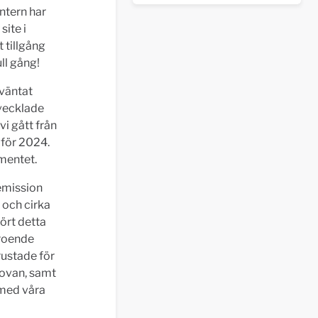
intern har
site i
 tillgång
ull gång!
rväntat
tvecklade
i gått från
t för 2024.
mentet.
semission
 och cirka
fört detta
troende
rustade för
 ovan, samt
s med våra