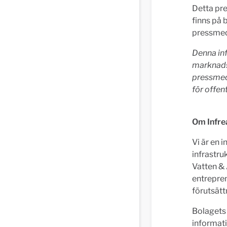
Detta pr
finns på
pressmed
Denna inf
marknads
pressmed
för offen
Om Infre
Vi är en 
infrastr
Vatten & 
entrepren
förutsätt
Bolagets
informat