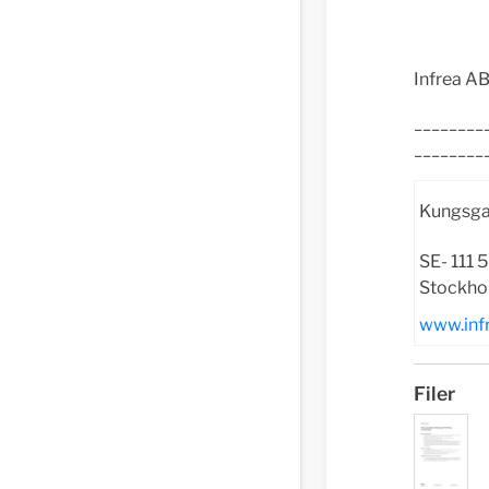
Infrea A
________
________
Kungsga
SE- 111 
Stockho
www.infr
Filer