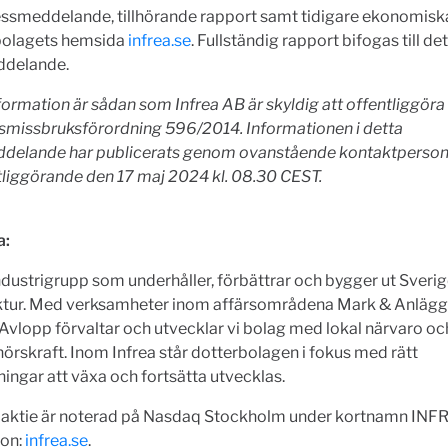
essmeddelande, tillhörande rapport samt tidigare ekonomisk
 bolagets hemsida
infrea.se
. Fullständig rapport bifogas till de
delande.
ormation är sådan som Infrea AB är skyldig att offentliggöra 
missbruksförordning 596/2014. Informationen i detta
delande har publicerats genom ovanstående kontaktpersons
tliggörande den 17 maj 2024 kl. 08.30 CEST.
a:
industrigrupp som underhåller, förbättrar och bygger ut Sveri
uktur. Med verksamheter inom affärsområdena Mark & Anläg
Avlopp förvaltar och utvecklar vi bolag med lokal närvaro oc
örskraft. Inom Infrea står dotterbolagen i fokus med rätt
ningar att växa och fortsätta utvecklas.
 aktie är noterad på Nasdaq Stockholm under kortnamn INF
ion:
infrea.se
.