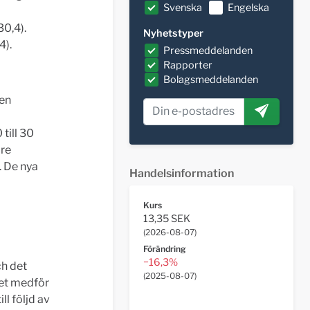
Svenska
Engelska
30,4).
Nyhetstyper
4).
Pressmeddelanden
Rapporter
Bolagsmeddelanden
nen
till 30
öre
. De nya
Handelsinformation
Kurs
13,35 SEK
(
2026-08-07
)
Förändring
−16,3%
h det
(
2025-08-07
)
let medför
ll följd av