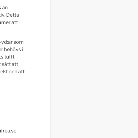
k än
iv. Detta
mmer att
s-vd:ar som
er behövs i
s tufft
sätt att
jekt och att
frea.se