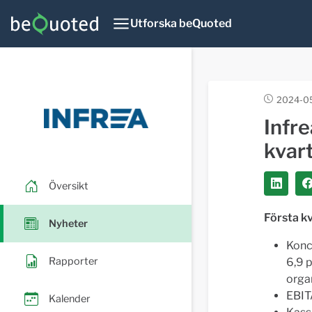
Utforska beQuoted
2024-05
Infre
kvar
Översikt
Första k
Nyheter
Konc
Rapporter
6,9 
organ
EBITA
Kalender