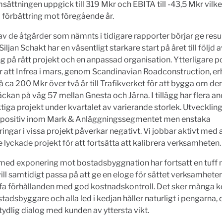
msättningen uppgick till 319 Mkr och EBITA till -43,5 Mkr vilke
 förbättring mot föregående år.
 av de åtgärder som nämnts i tidigare rapporter börjar ge result
ljan Schakt har en väsentligt starkare start på året till följd 
g på rätt projekt och en anpassad organisation. Ytterligare p
r att Infrea i mars, genom Scandinavian Roadconstruction, erh
å ca 200 Mkr över två år till Trafikverket för att bygga om den
äckan på väg 57 mellan Gnesta och Järna. I tillägg har flera a
ktiga projekt under kvartalet av varierande storlek. Utvecklin
t positiv inom Mark & Anläggningssegmentet men enstaka
ngar i vissa projekt påverkar negativt. Vi jobbar aktivt med a
 lyckade projekt för att fortsätta att kalibrera verksamheten.
med exponering mot bostadsbyggnation har fortsatt en tuff
ill samtidigt passa på att ge en eloge för sättet verksamheter
ffa förhållanden med god kostnadskontroll. Det sker många 
tadsbyggare och alla led i kedjan håller naturligt i pengarna, 
tydlig dialog med kunden av yttersta vikt.