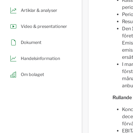
Kass
peri
Artiklar & analyser
Perio
Resul
Video & presentationer
Den 1
före
Dokument
Emiss
emis
ersät
Handelsinformation
I ma
förs
Om bolaget
måna
anb
Rullande
Konc
decem
förv
EBIT