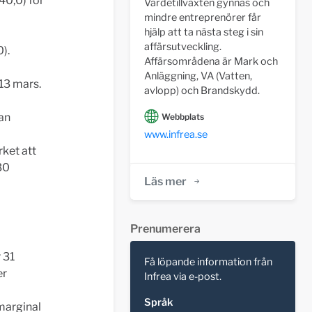
40,0) för
Värdetillväxten gynnas och
mindre entreprenörer får
hjälp att ta nästa steg i sin
affärsutveckling.
0).
Affärsområdena är Mark och
Anläggning, VA (Vatten,
13 mars.
avlopp) och Brandskydd.
an
Webbplats
www.infrea.se
ket att
30
Läs mer
Prenumerera
 31
Få löpande information från
er
Infrea via e-post.
Språk
marginal