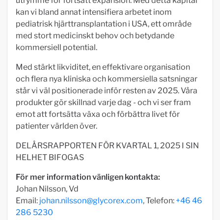
utrymme för fortsatt expansion. Med detta kapital
kan vi bland annat intensifiera arbetet inom
pediatrisk hjärttransplantation i USA, ett område
med stort medicinskt behov och betydande
kommersiell potential.
Med stärkt likviditet, en effektivare organisation
och flera nya kliniska och kommersiella satsningar
står vi väl positionerade inför resten av 2025. Våra
produkter gör skillnad varje dag - och vi ser fram
emot att fortsätta växa och förbättra livet för
patienter världen över.
DELÅRSRAPPORTEN FÖR KVARTAL 1, 2025 I SIN
HELHET BIFOGAS
För mer information vänligen kontakta:
Johan Nilsson, Vd
Email:
johan.nilsson@glycorex.com
, Telefon:
+46 46
286 5230