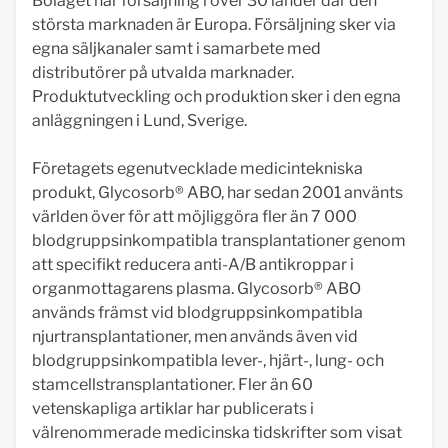
Bolaget har försäljning i över 30 länder där den
största marknaden är Europa. Försäljning sker via
egna säljkanaler samt i samarbete med
distributörer på utvalda marknader.
Produktutveckling och produktion sker i den egna
anläggningen i Lund, Sverige.
Företagets egenutvecklade medicintekniska
produkt, Glycosorb® ABO, har sedan 2001 använts
världen över för att möjliggöra fler än 7 000
blodgruppsinkompatibla transplantationer genom
att specifikt reducera anti-A/B antikroppar i
organmottagarens plasma. Glycosorb® ABO
används främst vid blodgruppsinkompatibla
njurtransplantationer, men används även vid
blodgruppsinkompatibla lever-, hjärt-, lung- och
stamcellstransplantationer. Fler än 60
vetenskapliga artiklar har publicerats i
välrenommerade medicinska tidskrifter som visat