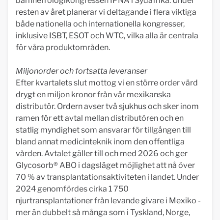
barnnefrologikongressen IPNA i Sydafrika. Under
resten av året planerar vi deltagande i flera viktiga
både nationella och internationella kongresser,
inklusive ISBT, ESOT och WTC, vilka alla är centrala
för våra produktområden.
Miljonorder och fortsatta leveranser
Efter kvartalets slut mottog vi en större order värd
drygt en miljon kronor från vår mexikanska
distributör. Ordern avser två sjukhus och sker inom
ramen för ett avtal mellan distributören och en
statlig myndighet som ansvarar för tillgången till
bland annat medicinteknik inom den offentliga
vården. Avtalet gäller till och med 2026 och ger
Glycosorb® ABO i dagsläget möjlighet att nå över
70 % av transplantationsaktiviteten i landet. Under
2024 genomfördes cirka 1 750
njurtransplantationer från levande givare i Mexiko -
mer än dubbelt så många som i Tyskland, Norge,