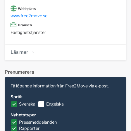
Webbplats
www.free2move.se
Bransch
Fastighetstjänster
Läs mer
Prenumerera
Få löpande information från Free2Move via e-post.
Språk
Svenska
Engelska
Nyhetstyper
Pressmeddelanden
Rapporter