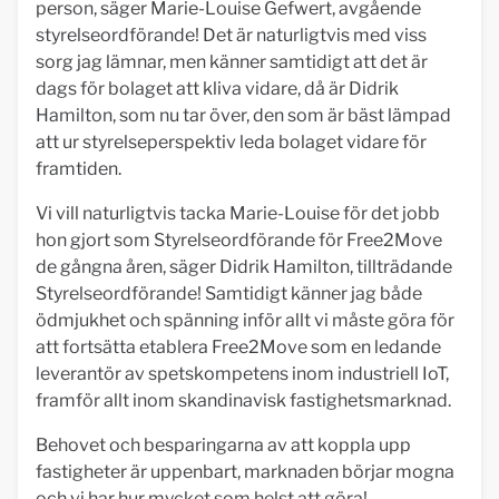
person, säger Marie-Louise Gefwert, avgående
styrelseordförande! Det är naturligtvis med viss
sorg jag lämnar, men känner samtidigt att det är
dags för bolaget att kliva vidare, då är Didrik
Hamilton, som nu tar över, den som är bäst lämpad
att ur styrelseperspektiv leda bolaget vidare för
framtiden.
Vi vill naturligtvis tacka Marie-Louise för det jobb
hon gjort som Styrelseordförande för Free2Move
de gångna åren, säger Didrik Hamilton, tillträdande
Styrelseordförande! Samtidigt känner jag både
ödmjukhet och spänning inför allt vi måste göra för
att fortsätta etablera Free2Move som en ledande
leverantör av spetskompetens inom industriell IoT,
framför allt inom skandinavisk fastighetsmarknad.
Behovet och besparingarna av att koppla upp
fastigheter är uppenbart, marknaden börjar mogna
och vi har hur mycket som helst att göra!