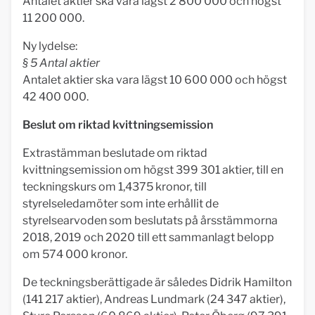
Antalet aktier ska vara lägst 2 800 000 och högst
11 200 000.
Ny lydelse:
§ 5 Antal aktier
Antalet aktier ska vara lägst 10 600 000 och högst
42 400 000.
Beslut om riktad kvittningsemission
Extrastämman beslutade om riktad
kvittningsemission om högst 399 301 aktier, till en
teckningskurs om 1,4375 kronor, till
styrelseledamöter som inte erhållit de
styrelsearvoden som beslutats på årsstämmorna
2018, 2019 och 2020 till ett sammanlagt belopp
om 574 000 kronor.
De teckningsberättigade är således Didrik Hamilton
(141 217 aktier), Andreas Lundmark (24 347 aktier),