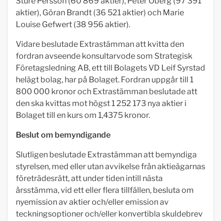
Sture Persson (60 869 aktier), Peter Öberg (97 391
aktier), Göran Brandt (36 521 aktier) och Marie
Louise Gefwert (38 956 aktier).
Vidare beslutade Extrastämman att kvitta den
fordran avseende konsultarvode som Strategisk
Företagsledning AB, ett till Bolagets VD Leif Syrstad
helägt bolag, har på Bolaget. Fordran uppgår till 1
800 000 kronor och Extrastämman beslutade att
den ska kvittas mot högst 1 252 173 nya aktier i
Bolaget till en kurs om 1,4375 kronor.
Beslut om bemyndigande
Slutligen beslutade Extrastämman att bemyndiga
styrelsen, med eller utan avvikelse från aktieägarnas
företrädesrätt, att under tiden intill nästa
årsstämma, vid ett eller flera tillfällen, besluta om
nyemission av aktier och/eller emission av
teckningsoptioner och/eller konvertibla skuldebrev