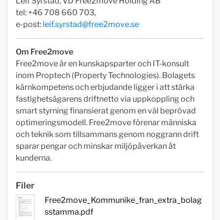
Leif Syrstad, VD Free2move Holding AB
tel: +46 708 660 703,
e-post:
leif.syrstad@free2move.se
Om Free2move
Free2move är en kunskapsparter och IT-konsult
inom Proptech (Property Technologies). Bolagets
kärnkompetens och erbjudande ligger i att stärka
fastighetsägarens driftnetto via uppkoppling och
smart styrning finansierat genom en väl beprövad
optimeringsmodell. Free2move förenar människa
och teknik som tillsammans genom noggrann drift
sparar pengar och minskar miljöpåverkan åt
kunderna.
Filer
Free2move_Kommunike_fran_extra_bolag
sstamma.pdf