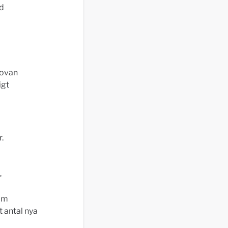
ed
 ovan
igt
.
"
 om
 antal nya