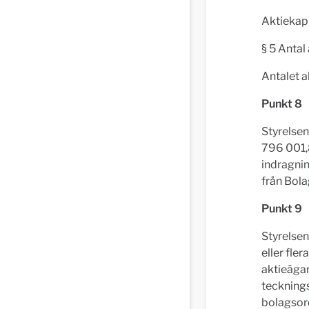
Aktiekapi
§ 5 Antal 
Antalet 
Punkt 8
Styrelsen
796 001,8
indragnin
från Bola
Punkt 9
Styrelsen
eller fler
aktieägar
tecknings
bolagsor