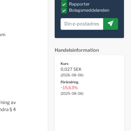
Rapporter
Bolagsmeddelanden
 om
Handelsinformation
Kurs
0,027 SEK
(
2026-08-06
)
Förändring
−15,63%
(
2025-08-06
)
fning av
ndra § 4