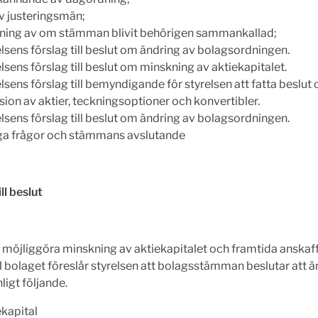
av justeringsmän;
ning av om stämman blivit behörigen sammankallad;
lsens förslag till beslut om ändring av bolagsordningen.
lsens förslag till beslut om minskning av aktiekapitalet.
lsens förslag till bemyndigande för styrelsen att fatta beslut
ion av aktier, teckningsoptioner och konvertibler.
lsens förslag till beslut om ändring av bolagsordningen.
ga frågor och stämmans avslutande
ll beslut
tt möjliggöra minskning av aktiekapitalet och framtida anskaf
ill bolaget föreslår styrelsen att bolagsstämman beslutar att ä
ligt följande.
ekapital