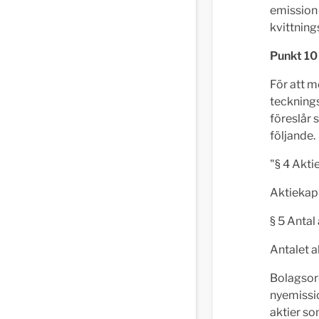
emission
kvittnings
Punkt 10
För att m
tecknings
föreslår 
följande.
"§ 4 Akti
Aktiekapi
§ 5 Antal 
Antalet 
Bolagsord
nyemissi
aktier so