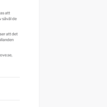
as att
v såväl de
er att det
ållanden
ove.se,