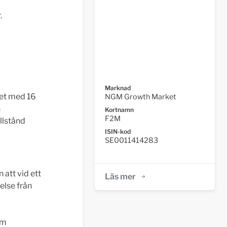
.
"
Marknad
let med 16
NGM Growth Market
n
Kortnamn
F2M
llstånd
ISIN-kod
SE0011414283
att vid ett
Läs mer
kelse från
om