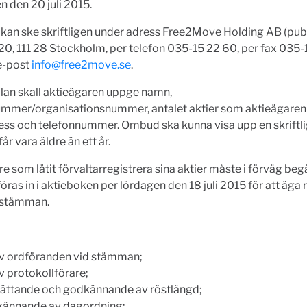
 den 20 juli 2015.
an ske skriftligen under adress Free2Move Holding AB (publ)
0, 111 28 Stockholm, per telefon 035-15 22 60, per fax 035-
 e-post
info@free2move.se
.
lan skall aktieägaren uppge namn,
mmer/organisationsnummer, antalet aktier som aktieägaren 
ss och telefonnummer. Ombud ska kunna visa upp en skriftli
år vara äldre än ett år.
e som låtit förvaltarregistrera sina aktier måste i förväg beg
t föras in i aktieboken per lördagen den 18 juli 2015 för att äga r
i stämman.
av ordföranden vid stämman;
v protokollförare;
ättande och godkännande av röstlängd;
ännande av dagordning;