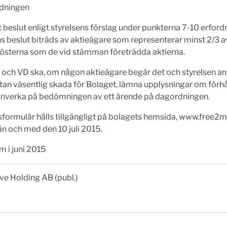
dningen
gt beslut enligt styrelsens förslag under punkterna 7-10 erfordr
beslut biträds av aktieägare som representerar minst 2/3 a
rösterna som de vid stämman företrädda aktierna.
 och VD ska, om någon aktieägare begär det och styrelsen ans
tan väsentlig skada för Bolaget, lämna upplysningar om förh
inverka på bedömningen av ett ärende på dagordningen.
formulär hålls tillgängligt på bolagets hemsida, www.free2m
ån och med den 10 juli 2015.
 i juni 2015
e Holding AB (publ.)