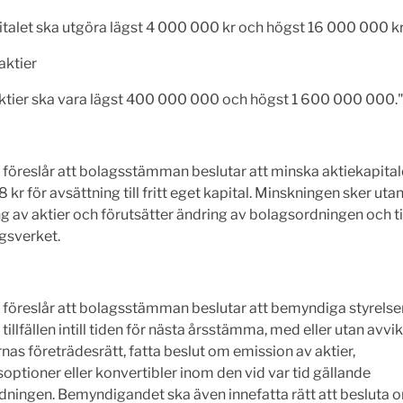
talet ska utgöra lägst 4 000 000 kr och högst 16 000 000 kr
aktier
aktier ska vara lägst 400 000 000 och högst 1 600 000 000.
 föreslår att bolagsstämman beslutar att minska aktiekapita
 kr för avsättning till fritt eget kapital. Minskningen sker uta
g av aktier och förutsätter ändring av bolagsordningen och ti
gsverket.
 föreslår att bolagsstämman beslutar att bemyndiga styrelsen 
a tillfällen intill tiden för nästa årsstämma, med eller utan avvi
nas företrädesrätt, fatta beslut om emission av aktier,
optioner eller konvertibler inom den vid var tid gällande
dningen. Bemyndigandet ska även innefatta rätt att besluta 