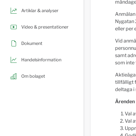
måndagen
Artiklar & analyser
Anmälan k
Nygatan 2
Video & presentationer
eller per
Vid anmä
Dokument
personnu
samt adre
Handelsinformation
som inte f
Aktieägar
Om bolaget
tillfällig
deltaga 
Ärenden
Val 
Val a
Uppr
Godk