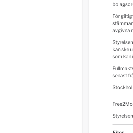
bolagsor
För gilti
stämmans 
avgivna 
Styrelsen
kan ske u
som kan 
Fullmakts
senast fr
Stockholm
Free2Mov
Styrelsen
Filer