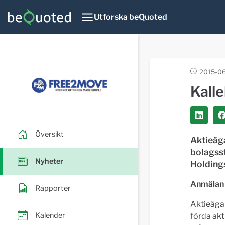
Utforska beQuoted
2015-06
Kall
Översikt
Aktieäga
bolagss
Nyheter
Holding
Anmälan
Rapporter
Aktieägar
Kalender
förda akt