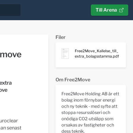
Till Arena
Filer
Free2Move_Kallelse_till_
e2move
extra_bolagsstamma.pdf
Om Free2Move
extra
ove
Free2Move Holding AB är ett
bolag inom förnybar energi
och ny teknik - med syfte att
stoppa resursslöseri och
onödiga CO2-utsläpp som
uroclear
orsakas av fastigheter och
man senast
dess teknik.