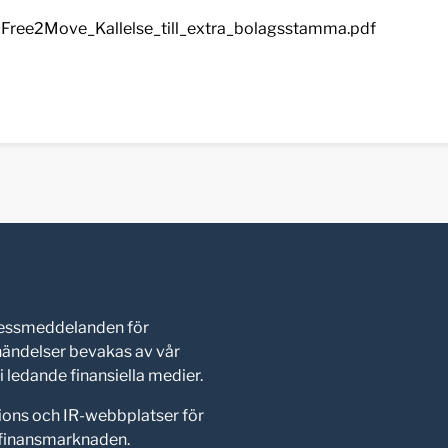
Free2Move_Kallelse_till_extra_bolagsstamma.pdf
pressmeddelanden för
shändelser bevakas av vår
 ledande finansiella medier.
ions och IR-webbplatser för
d finansmarknaden.