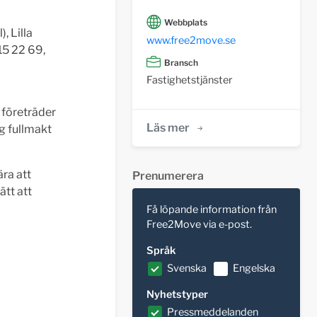
Webbplats
, Lilla
www.free2move.se
15 22 69,
Bransch
Fastighetstjänster
företräder
Läs mer
g fullmakt
ära att
Prenumerera
ätt att
Få löpande information från
Free2Move via e-post.
Språk
Svenska
Engelska
Nyhetstyper
Pressmeddelanden