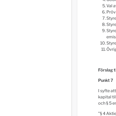
Val 
Pröv
Styre
Styre
Styre
emiss
Styre
Övri
Förslag ti
Punkt 7
I syfte a
kapital t
och § 5 en
"§ 4 Akti