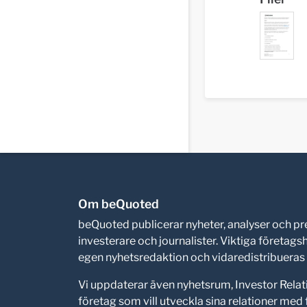
Om beQuoted
beQuoted publicerar nyheter, analyser och 
investerare och journalister. Viktiga företag
egen nyhetsredaktion och vidaredistribueras i
Vi uppdaterar även nyhetsrum, Investor Relat
företag som vill utveckla sina relationer me