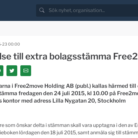
-23 00:00
else till extra bolagsstämma Fre
rna i Free2move Holding AB (publ.) kallas härmed till 
tämma fredagen den 24 juli 2015, kl 10.00 på Free2m
s kontor med adress Lilla Nygatan 20, Stockholm
e som önskar delta i stämman skall vara upptagna i den av E
ieboken lördagen den 18 juli 2015, samt anmäla sig till stäm