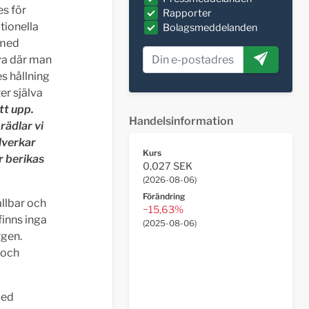
es för
Rapporter
tionella
Bolagsmeddelanden
 med
va där man
s hållning
er själva
ött upp.
Handelsinformation
rädlar vi
llverkar
Kurs
r berikas
0,027 SEK
(
2026-08-06
)
Förändring
ållbar och
−15,63%
finns inga
(
2025-08-06
)
rgen.
 och
med