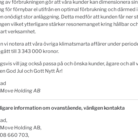
g av förbrukningen gör att våra kunder kan dimensionera sin 
g för förnybar el utifrån en optimal förbrukning och därmed i
 en onödigt stor anläggning. Detta medför att kunden får ner s
ngen vilket ytterligare stärker resonemanget kring hållbar oc
art verksamhet.
n vi notera att våra övriga klimatsmarta affärer under periode
gått till 3 343 000 kronor.
gsvis vill jag också passa på och önska kunder, ägare och all 
en God Jul och Gott Nytt År!
tad
2Move Holding AB
rligare information om ovanstående, vänligen kontakta
tad,
Move Holding AB,
 708 660 703,