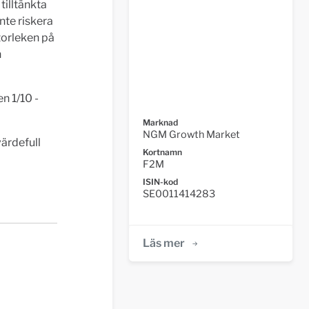
tilltänkta
nte riskera
torleken på
h
n 1/10 -
Marknad
NGM Growth Market
värdefull
Kortnamn
F2M
ISIN-kod
SE0011414283
Läs mer