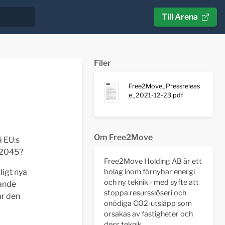
Till Arena
Filer
Free2Move_Pressreleas
e_2021-12-23.pdf
Om Free2Move
å EU:s
 2045?
Free2Move Holding AB är ett
bolag inom förnybar energi
ligt nya
och ny teknik - med syfte att
rande
stoppa resursslöseri och
är den
onödiga CO2-utsläpp som
orsakas av fastigheter och
dess teknik.