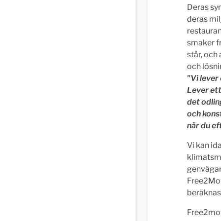
Deras syn
deras mi
restauran
smaker fr
står, och
och lösni
"Vi lever 
Lever ett
det odlin
och konst
när du ef
Vi kan id
klimatsma
genvägar 
Free2Mov
beräknas
Free2mov