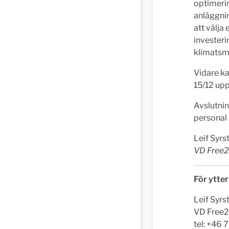
optimerin
anläggnin
att välja
investeri
klimatsm
Vidare ka
15/12 upp
Avslutnin
personal 
Leif Syrs
VD Free
För ytte
Leif Syrs
VD Free2
tel: +46