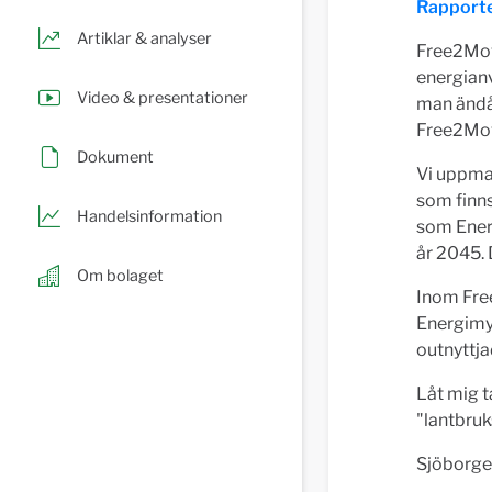
Rapporte
Artiklar & analyser
Free2Mov
energianv
Video & presentationer
man ändå 
Free2Move
Dokument
Vi uppman
som finns
Handelsinformation
som Energ
år 2045. 
Om bolaget
Inom Fre
Energimy
outnyttja
Låt mig 
"lantbruk
Sjöborgen