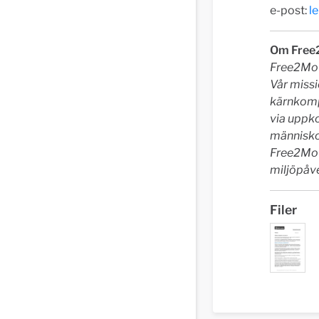
e-post:
l
Om Free
Free2Move
Vår missi
kärnkompe
via uppk
människo
Free2Mov
miljöpåv
Filer