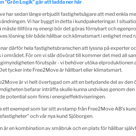
n "Grön Logik" går att ladda ner här
e har sedan länge erbjudit fastighetsägare att med enkla m
ändningen. Vi har byggt in detta i kundpaketeringar. I situati
måste tillföra ny energi bör det göras förnybart och egenpr
s lösning blir både hållbar och klimatsmart i enlighet med 
ar därför hela fastighetsbranschen att lyssna på experter o
 i området. För om vi slår dövörat till kommer det med all san
imyndigheten förutspår - vi behöver utöka elproduktionen av
Det tycker inte Free2Move är hållbart eller klimatsmart.
e2Move är vi helt övertygad om att en betydande del av den
ndigheten befarar inträffa skulle kunna undvikas genom den
de potential som finns i energieffektiviseringen.
ta ett exempel som tar sitt avstamp från Free2Move AB's ku
sfastigheter" och vår nya kund Sjöborgen.
 är en kombination av småbruk och en plats för hållbar självf