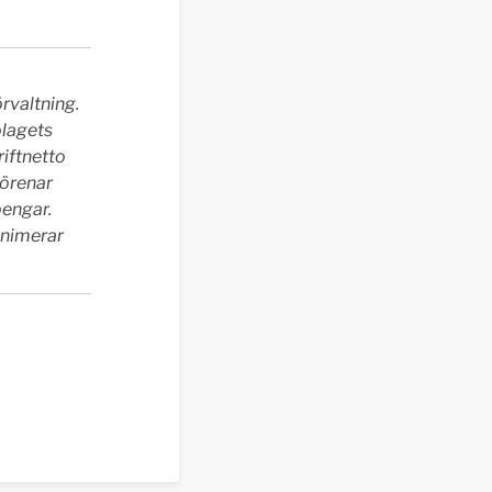
rvaltning.
olagets
riftnetto
förenar
engar.
inimerar