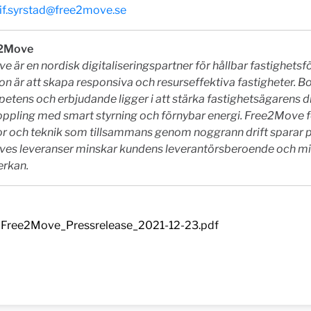
eif.syrstad@free2move.se
2Move
 är en nordisk digitaliseringspartner för hållbar fastighetsfö
on är att skapa responsiva och resurseffektiva fastigheter. B
tens och erbjudande ligger i att stärka fastighetsägarens d
oppling med smart styrning och förnybar energi. Free2Move 
r och teknik som tillsammans genom noggrann drift sparar p
es leveranser minskar kundens leverantörsberoende och m
erkan
.
Free2Move_Pressrelease_2021-12-23.pdf