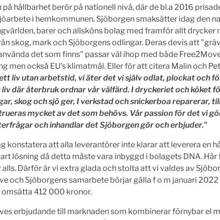
 på hållbarhet berör på nationell nivå, där de bl.a 2016 prisad
ljöarbete i hemkommunen. Sjöborgen smaksätter idag den na
gvärlden, barer och allsköns bolag med framför allt drycker
ån skog, mark och Sjöborgens odlingar. Deras devis att "grä
 använda det som finns" passar väl ihop med både Free2Move
ng men också EU's klimatmål. Eller för att citera Malin och Pet
ett liv utan arbetstid, vi äter det vi själv odlat, plockat och f
 liv där återbruk ordnar vår välfärd. I dryckeriet och köket fö
gar, skog och sjö ger, I verkstad och snickerboa reparerar, ti
rueras mycket av det som behövs. Vår passion för det vi gö
terfrågar och inhandlar det Sjöborgen gör och erbjuder."
ag konstatera att alla leverantörer inte klarar att leverera en h
rt lösning då detta måste vara inbyggd i bolagets DNA. Här 
alls. Därför är vi extra glada och stolta att vi valdes av Sjöbo
e och Sjöborgens samarbete börjar gälla f o m januari 2022
 omsätta 412 000 kronor.
es erbjudande till marknaden som kombinerar förnybar el 