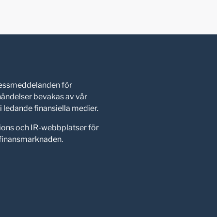
pressmeddelanden för
shändelser bevakas av vår
 ledande finansiella medier.
ions och IR-webbplatser för
d finansmarknaden.