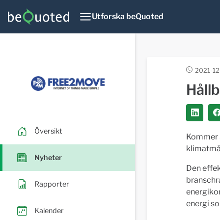
Utforska beQuoted
2021-12
Hållb
Översikt
Kommer Sv
klimatmå
Nyheter
Den effek
branschr
Rapporter
energiko
energi so
Kalender