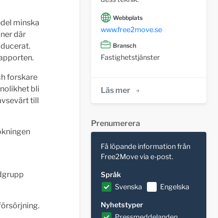
Webbplats
edel minska
www.free2move.se
oner där
oducerat.
Bransch
Fastighetstjänster
rapporten.
ch forskare
nolikhet bli
Läs mer
sevärt till
Prenumerera
 ökningen
Få löpande information från
Free2Move via e-post.
ndgrupp
Språk
Svenska
Engelska
Nyhetstyper
örsörjning.
Pressmeddelanden