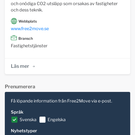
och onödiga CO2-utsläpp som orsakas av fastigheter
och dess teknik.
Webbplats
www.free2move.se
Bransch
Fastighetstjänster
Läs mer
Prenumerera
Få löpande information från Free2Move via e-post.
Språk
Svenska
Engelska
Nyhetstyper