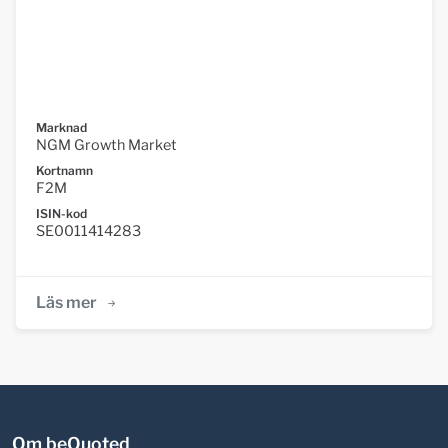
Marknad
NGM Growth Market
Kortnamn
F2M
ISIN-kod
SE0011414283
Läs mer
Om beQuoted