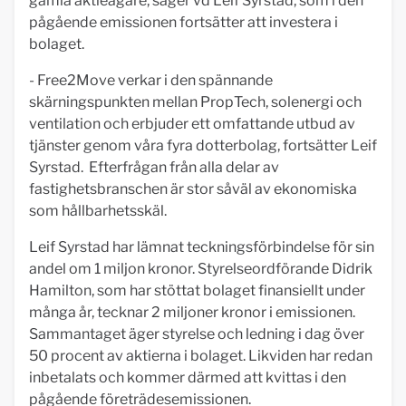
gamla aktieägare, säger vd Leif Syrstad, som i den
pågående emissionen fortsätter att investera i
bolaget.
- Free2Move verkar i den spännande
skärningspunkten mellan PropTech, solenergi och
ventilation och erbjuder ett omfattande utbud av
tjänster genom våra fyra dotterbolag, fortsätter Leif
Syrstad. Efterfrågan från alla delar av
fastighetsbranschen är stor såväl av ekonomiska
som hållbarhetsskäl.
Leif Syrstad har lämnat teckningsförbindelse för sin
andel om 1 miljon kronor. Styrelseordförande Didrik
Hamilton, som har stöttat bolaget finansiellt under
många år, tecknar 2 miljoner kronor i emissionen.
Sammantaget äger styrelse och ledning i dag över
50 procent av aktierna i bolaget. Likviden har redan
inbetalats och kommer därmed att kvittas i den
pågående företrädesemissionen.