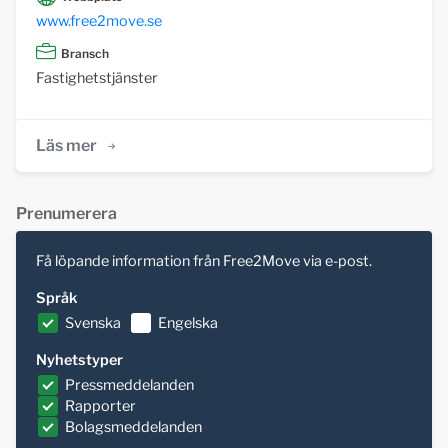
www.free2move.se
Bransch
Fastighetstjänster
Läs mer
Prenumerera
Få löpande information från Free2Move via e-post.
Språk
Svenska
Engelska
Nyhetstyper
Pressmeddelanden
Rapporter
Bolagsmeddelanden