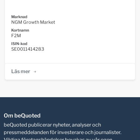
Marknad
NGM Growth Market
Kortnamn
F2M
ISIN-kod
SE0011414283
Läs mer
Om beQuoted
beQuoted publicerar nyheter, analyser och
pressmeddelanden för investerare och journalister.
Viktiga företagshändelser bevakas av vår egen