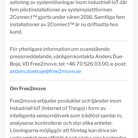
satsning av systemlösningar inom industriell IoT där
fem pilotinstallationer av systemplattformen
2Connect™ gjorts under våren 2016. Samtliga fem
installationer av 2Connect™ är nu driftsatta hos
kund.
För ytterligare information om ovanstående
pressmeddelande, vänligen kontakta Anders Due-
Boje, VD Free2move, tel: +46 70 526 03 00, e-post:
anders.dueboje@free2move.se
Om Free2move
Free2move erbjuder produkter och tjänster inom
Industriell IoT (Internet of Things) i form av
intelligenta sensornätverk som trådlöst samlar in,
analyserar, kontrollerar och styr olika enheter.
Lösningarna möjliggör att företag kan driva sin
verksamhet mer effektivt och sänka sina kostnader