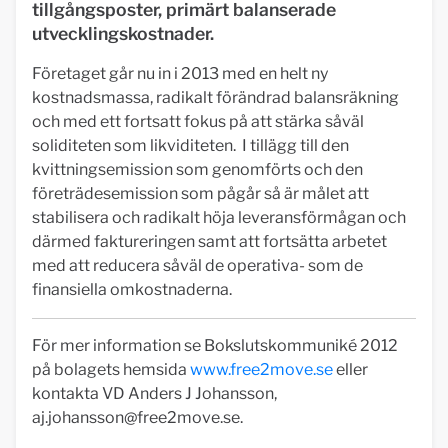
tillgångsposter, primärt balanserade
utvecklingskostnader.
Företaget går nu in i 2013 med en helt ny
kostnadsmassa, radikalt förändrad balansräkning
och med ett fortsatt fokus på att stärka såväl
soliditeten som likviditeten. I tillägg till den
kvittningsemission som genomförts och den
företrädesemission som pågår så är målet att
stabilisera och radikalt höja leveransförmågan och
därmed faktureringen samt att fortsätta arbetet
med att reducera såväl de operativa- som de
finansiella omkostnaderna.
För mer information se Bokslutskommuniké 2012
på bolagets hemsida
www.free2move.se
eller
kontakta VD Anders J Johansson,
aj.johansson@free2move.se
.